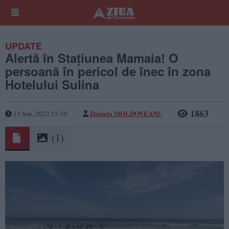
UPDATE
Alertă în Stațiunea Mamaia! O
persoană în pericol de înec în zona
Hotelului Sulina
1863
Daniela MOLDOVEANU
11 Sep, 2022 15:10
(1)