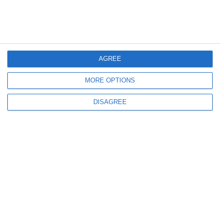
AGREE
MORE OPTIONS
707
30 Jun, 2026 17:55
Luptătorul MMA George Radu a murit înecat în Germania
DISAGREE
ULTIMELE ARTICOLE DIN ACEEASI CATEGORIE
894
08 Aug, 2026 20:37