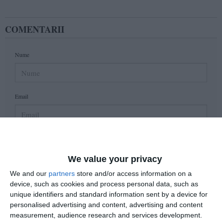
COMENTARII
Nume
Email
Comentariu
We value your privacy
We and our
partners
store and/or access information on a
device, such as cookies and process personal data, such as
Am citit si sunt de acord cu
regulile de postare
.
unique identifiers and standard information sent by a device for
Acest formular colectează numele, e-mailul şi conținutul mesajului, astfel încât
personalised advertising and content, advertising and content
measurement, audience research and services development.
să putem urmări comentariile tale pe site. Nu vom folosi datele tale în alt scop.