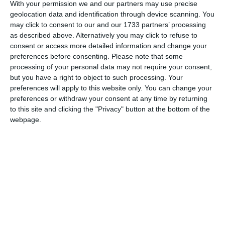
With your permission we and our partners may use precise
Pentru mai multe informaţii, consultă politica noastră de confidenţialitate, unde vei
geolocation data and identification through device scanning. You
primi mai multe privind informaţii despre cum și de ce stocăm datele tale.
may click to consent to our and our 1733 partners’ processing
as described above. Alternatively you may click to refuse to
Posteaza comentariul
consent or access more detailed information and change your
preferences before consenting.
Please note that some
processing of your personal data may not require your consent,
but you have a right to object to such processing. Your
preferences will apply to this website only. You can change your
preferences or withdraw your consent at any time by returning
ARTICOLE ASEMANATOARE
to this site and clicking the "Privacy" button at the bottom of the
webpage.
549
09 Aug, 2026 13:15
UPDATE
Intervenție de urgență pe plaja din Mamaia Nord! Un bărbat a murit