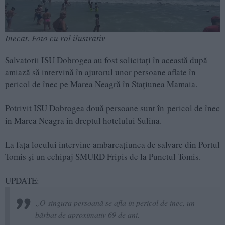
Inecat. Foto cu rol ilustrativ
Salvatorii ISU Dobrogea au fost solicitați în această după
amiază să intervină în ajutorul unor persoane aflate în
pericol de înec pe Marea Neagră în Stațiunea Mamaia.
Potrivit ISU Dobrogea două persoane sunt în pericol de înec
in Marea Neagra in dreptul hotelului Sulina.
La fața locului intervine ambarcațiunea de salvare din Portul
Tomis și un echipaj SMURD Fripis de la Punctul Tomis.
UPDATE:
„O singura persoană se afla in pericol de inec, un
bărbat de aproximativ 69 de ani.