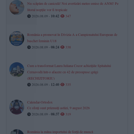
Nu scăpăm de caniculă! Noi avertizări meteo emise de ANM! Pe
litoral nopțile vor fi tropicale
2026.08.09 -
10:42
347
România a promovat în Divizia A a Campionatului European de
baschet feminin U18
2026.08.09 -
08:24
338
Cum a transformat Laura Iuliana Cocor achizițiile Spitalului
Cernavodă într-o afacere cu 42 de presupuse șpăgi
(RECHIZITORIU)
2026.08.09 -
12:40
335
Calendar-Ortodox
Ce sfinți sunt prăznuiți astăzi, 9 august 2026
2026.08.09 -
08:37
319
România la mâna importului de forță de muncă