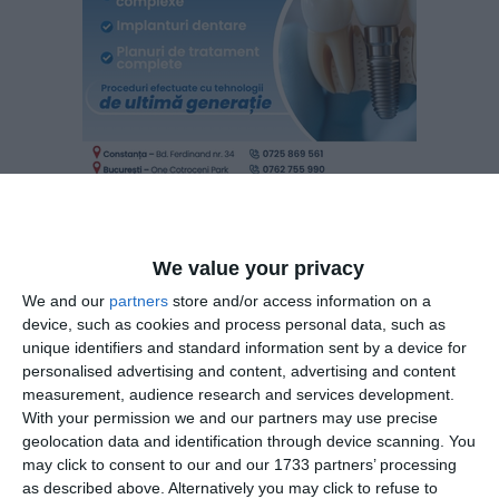
Cazuri rutiere în lanț în județul Constanța. Șoferi
We value your privacy
depistați băuți sau cu permisul suspendat
We and our
partners
store and/or access information on a
device, such as cookies and process personal data, such as
Adaugă-ne ca sursă în Google
unique identifiers and standard information sent by a device for
personalised advertising and content, advertising and content
Urmărește-ne pe Google News
measurement, audience research and services development.
With your permission we and our partners may use precise
Urmărește-ne pe Whatsapp
geolocation data and identification through device scanning. You
may click to consent to our and our 1733 partners’ processing
as described above. Alternatively you may click to refuse to