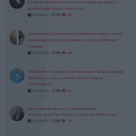
Un bărbat, condamnat la 3 ani și 6 luni de închisoare după ce a
incendiat camera tehnică a fostei soacre
2026.08.07 -
17:00
389
Iulian Gropoșilă și Niculae Peride, implicați într-un proces privind
un apartament deținut în coproprietate. Cazul este la Tribunalul
Constanța
2026.08.07 -
17:00
368
Clubul Sportiv Axiopolis Cernavodă lansează o licitație de aproape
800.000 de lei pentru a contracta o firmă de curățenie
(DOCUMENTE)
2026.08.07 -
17:00
361
Panica cetățenilor prescrisă pe rețetă de protocol
Ne sperie sau nu Planul de Risc în Energie aprobat de Guvern?
2026.08.07 -
17:00
320