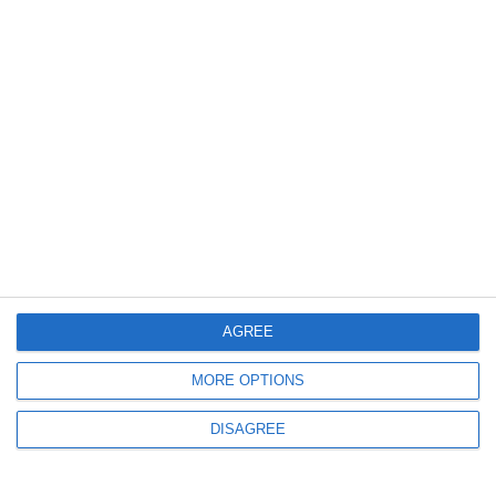
Infracțiuni rutiere constatate de polițiști în județul Constanța - Șoferi prinși
băuți sau fără permis
613
05 Aug, 2026 16:11
VIDEO
Tâlhărie în Constanța. Doi bărbați au fost reținuți după ce au jefuit un
trecător și i-au folosit cardurile bancare
AGREE
MORE OPTIONS
DISAGREE