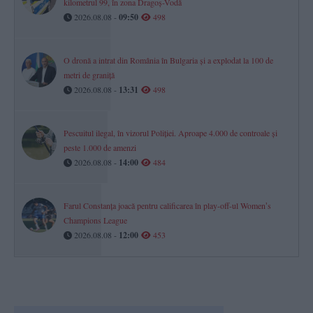
kilometrul 99, în zona Dragoș-Vodă
2026.08.08 -
09:50
498
O dronă a intrat din România în Bulgaria și a explodat la 100 de
metri de graniță
2026.08.08 -
13:31
498
Pescuitul ilegal, în vizorul Poliției. Aproape 4.000 de controale și
peste 1.000 de amenzi
2026.08.08 -
14:00
484
Farul Constanța joacă pentru calificarea în play-off-ul Womenʼs
Champions League
2026.08.08 -
12:00
453