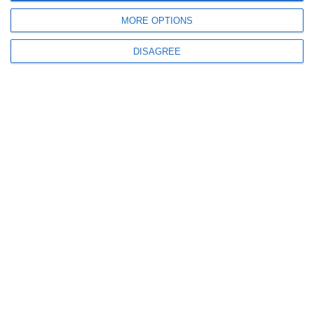
MORE OPTIONS
281
31 Jul, 2026 14:18
DISAGREE
Acțiuni ale polițiștilor din Tulcea! Zeci de persoane legitimate și amenzi de
7.000 de lei în trei zile
458
30 Jul, 2026 19:19
Patru tineri ofițeri s-au alăturat echipei Inspectoratului de Poliție Județean
Tulcea
ULTIMELE ARTICOLE DIN ACEEASI CATEGORIE