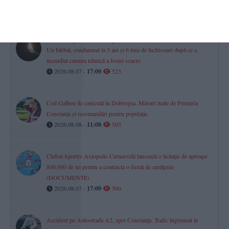
2026.08.08 -
14:33
527
Răzbunare periculoasă din gelozie la Limanu
Un bărbat, condamnat la 3 ani și 6 luni de închisoare după ce a
incendiat camera tehnică a fostei soacre
2026.08.07 -
17:00
523
Cod Galben de caniculă în Dobrogea. Măsuri luate de Primăria
Constanța și recomandări pentru populație
2026.08.08 -
11:08
503
Clubul Sportiv Axiopolis Cernavodă lansează o licitație de aproape
800.000 de lei pentru a contracta o firmă de curățenie
(DOCUMENTE)
2026.08.07 -
17:00
500
Accident pe Autostrada A2, spre Constanța. Trafic îngreunat la