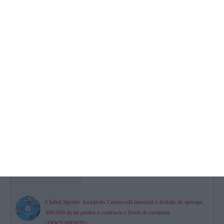
Iulian Gropoșilă și Niculae Peride, implicați într-un proces privind
un apartament deținut în coproprietate. Cazul este la Tribunalul
Constanța
2026.08.07 -
17:00
518
Răzbunare periculoasă din gelozie la Limanu
Un bărbat, condamnat la 3 ani și 6 luni de închisoare după ce a
incendiat camera tehnică a fostei soacre
2026.08.07 -
17:00
517
Power Gym Constanța
Campionii - suflete pereche Elena Novac și Silviu Andrei Grigoriu
vor avea un băiețel! „Te așteptăm cu toată dragostea!“ (GALERIE
FOTO + VIDEO)
2026.08.08 -
12:00
512
Clubul Sportiv Axiopolis Cernavodă lansează o licitație de aproape
800.000 de lei pentru a contracta o firmă de curățenie
(DOCUMENTE)