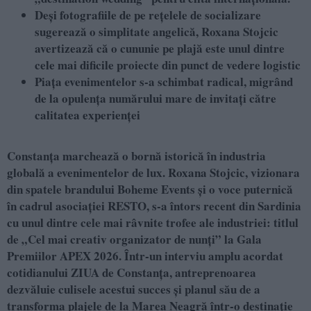
Deși fotografiile de pe rețelele de socializare
sugerează o simplitate angelică, Roxana Stojcic
avertizează că o cununie pe plajă este unul dintre
cele mai dificile proiecte din punct de vedere logistic
Piața evenimentelor s-a schimbat radical, migrând
de la opulența numărului mare de invitați către
calitatea experienței
Constanța marchează o bornă istorică în industria
globală a evenimentelor de lux. Roxana Stojcic, vizionara
din spatele brandului Boheme Events și o voce puternică
în cadrul asociației RESTO, s-a întors recent din Sardinia
cu unul dintre cele mai râvnite trofee ale industriei: titlul
de „Cel mai creativ organizator de nunți” la Gala
Premiilor APEX 2026. Într-un interviu amplu acordat
cotidianului ZIUA de Constanța, antreprenoarea
dezvăluie culisele acestui succes și planul său de a
transforma plajele de la Marea Neagră într-o destinație