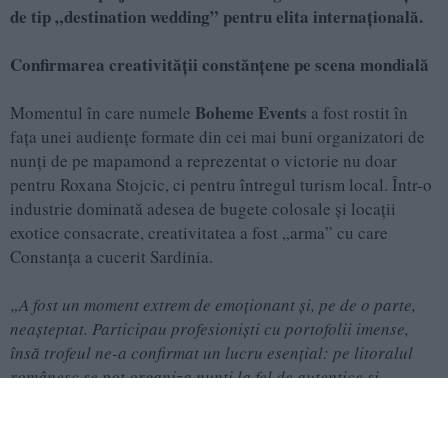
de tip „destination wedding” pentru elita internațională.
Confirmarea creativității constănțene pe scena mondială
Boheme Events
Momentul în care numele
a fost rostit în
fața unei audiențe formate din cei mai buni organizatori de
nunți de pe mapamond a reprezentat o victorie nu doar
pentru Roxana Stojcic, ci pentru întregul turism local. Într-o
industrie dominată adesea de bugete colosale și locații
exotice consacrate, creativitatea a fost „arma” cu care
Constanța a cucerit Sardinia.
„A fost un moment extrem de emoționant și, pe de o parte,
neașteptat. Participau profesioniști cu portofolii imense,
însă trofeul ne-a confirmat un lucru esențial: pe litoralul
românesc se pot organiza nunți la fel de autentice și
creative ca oriunde în lume. Juriul a apreciat faptul că nu
copiem tendințe internaționale, ci am creat un concept