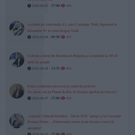
2026.08.07 -
17:00
496
Accident pe Autostrada A2, spre Constanța. Trafic îngreunat la
kilometrul 99, în zona Dragoș-Vodă
2026.08.08 -
09:50
455
O dronă a intrat din România în Bulgaria și a explodat la 100 de
metri de graniță
2026.08.08 -
13:31
443
Panica cetățenilor prescrisă pe rețetă de protocol
Ne sperie sau nu Planul de Risc în Energie aprobat de Guvern?
2026.08.07 -
17:00
429
„Agenda Culturală România - Turcia 2026” ajunge și la Constanța
Roxana Zidaru - „Patrimoniul comun poate deveni o sursă de
apropiere”
2026.08.07 -
17:00
420