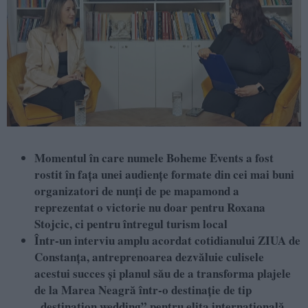
Momentul în care numele Boheme Events a fost
rostit în fața unei audiențe formate din cei mai buni
organizatori de nunți de pe mapamond a
reprezentat o victorie nu doar pentru Roxana
Stojcic, ci pentru întregul turism local
Într-un interviu amplu acordat cotidianului ZIUA de
Constanța, antreprenoarea dezvăluie culisele
acestui succes și planul său de a transforma plajele
de la Marea Neagră într-o destinație de tip
„destination wedding” pentru elita internațională.