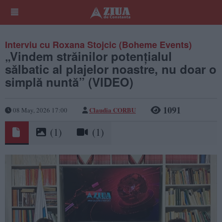
Interviu cu Roxana Stojcic (Boheme Events)
„Vindem străinilor potențialul
sălbatic al plajelor noastre, nu doar o
simplă nuntă” (VIDEO)
1091
Claudia CORBU
08 May, 2026 17:00
(1)
(1)