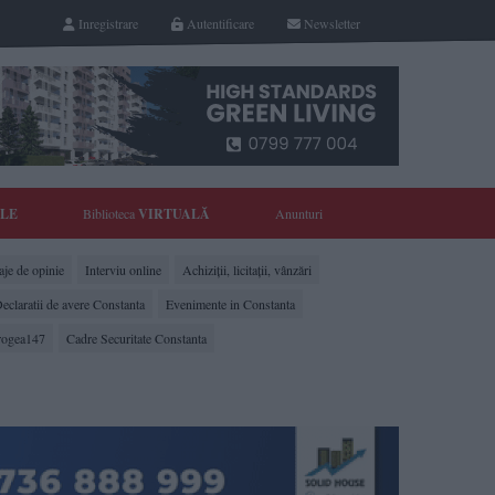
Inregistrare
Autentificare
Newsletter
YLE
Biblioteca
VIRTUALĂ
Anunturi
je de opinie
Interviu online
Achiziții, licitații, vânzări
eclaratii de avere Constanta
Evenimente in Constanta
rogea147
Cadre Securitate Constanta