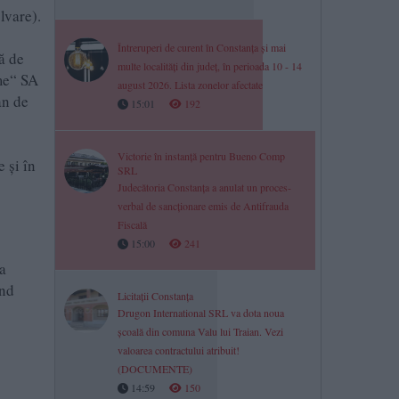
lvare).
Întreruperi de curent în Constanța și mai
ă de
multe localități din județ, în perioada 10 - 14
ime“ SA
august 2026. Lista zonelor afectate
an de
15:01
192
Victorie în instanță pentru Bueno Comp
e și în
SRL
Judecătoria Constanța a anulat un proces-
verbal de sancționare emis de Antifrauda
Fiscală
15:00
241
ca
ând
Licitații Constanța
Drugon International SRL va dota noua
școală din comuna Valu lui Traian. Vezi
valoarea contractului atribuit!
(DOCUMENTE)
14:59
150