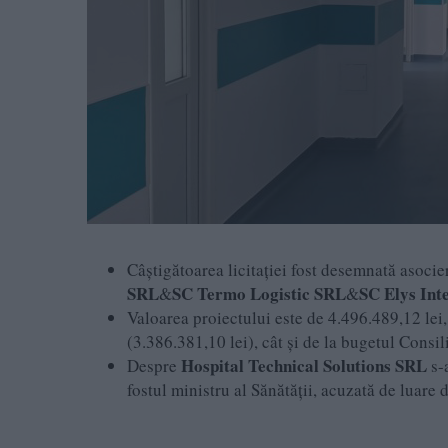
Câștigătoarea licitației fost desemnată asoci
SRL
SC Termo Logistic SRL
SC Elys Int
&
&
Valoarea proiectului este de 4.496.489,12 lei, 
(3.386.381,10 lei), cât și de la bugetul Consi
Hospital Technical Solutions SRL
Despre
s-
fostul ministru al Sănătății, acuzată de luare 