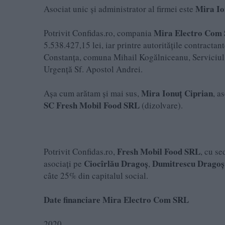
Mira Io
Asociat unic și administrator al firmei este
Mira Electro Com
Potrivit Confidas.ro, compania
5.538.427,15 lei, iar printre autoritățile contract
Constanța, comuna Mihail Kogălniceanu, Serviciul P
Urgență Sf. Apostol Andrei.
Mira Ionuţ Ciprian
Așa cum arătam și mai sus,
, a
SC Fresh Mobil Food SRL
(dizolvare).
Fresh Mobil Food SRL
Potrivit Confidas.ro,
, cu se
Ciocîrlău Dragoş
Dumitrescu Dragoş
asociați pe
,
câte 25% din capitalul social.
Date financiare Mira Electro Com SRL
2020