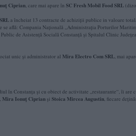
nuţ Ciprian
SC Fresh Mobil Food SRL
, care mai apare în
(dizo
 SRL
a încheiat 13 contracte de achiziții publice in valoare total
ante se află: Compania Națională „Administrația Porturilor Marit
ublic de Asistență Socială Constanță și Spitalul Clinic Județe
Mira Electro Com SRL
sociat unic și administrator al
, mai apar
diul în Constanța și cu obiect de activitate „restaurante“, îi are 
Mira Ionuţ Ciprian
Stoica Mircea Augustin
,
și
, fiecare dețin