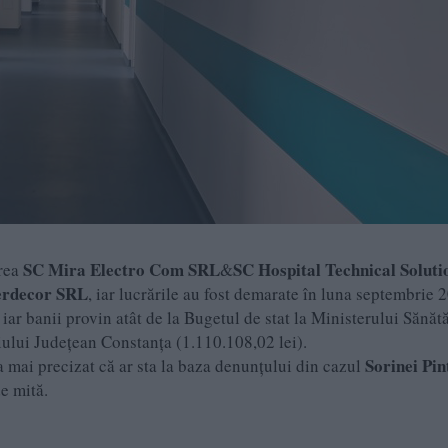
SC Mira Electro Com SRL
SC Hospital Technical Soluti
erea
&
erdecor SRL
, iar lucrările au fost demarate în luna septembrie 
iar banii provin atât de la Bugetul de stat la Ministerului Sănătă
liului Județean Constanța (1.110.108,02 lei).
Sorinei Pin
a mai precizat că ar sta la baza denunțului din cazul
de mită.