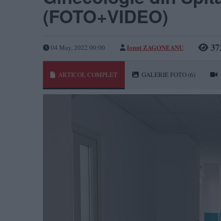
(FOTO+VIDEO)
37
Ionuț ZAGONEANU
04 May, 2022 00:00
ARTICOL COMPLET
GALERIE FOTO
(6)