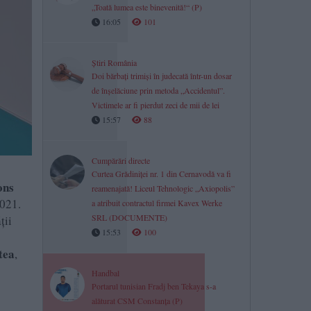
„Toată lumea este binevenită!“ (P)
16:05
101
Știri România
Doi bărbați trimiși în judecată într-un dosar
de înșelăciune prin metoda „Accidentul”.
Victimele ar fi pierdut zeci de mii de lei
15:57
88
Cumpărări directe
Curtea Grădiniței nr. 1 din Cernavodă va fi
ons
reamenajată! Liceul Tehnologic „Axiopolis”
2021.
a atribuit contractul firmei Kavex Werke
SRL (DOCUMENTE)
ții
15:53
100
tea
,
Handbal
Portarul tunisian Fradj ben Tekaya s-a
alăturat CSM Constanța (P)