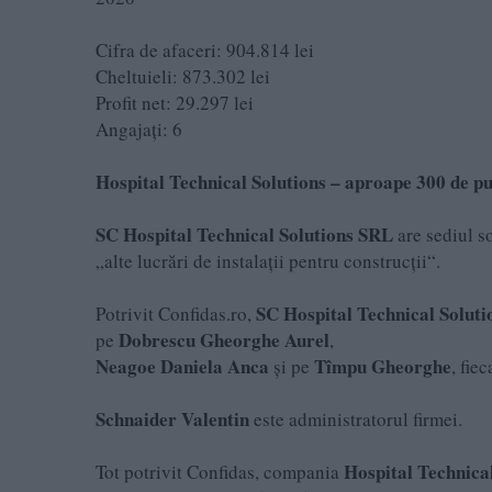
Cifra de afaceri: 904.814 lei
Cheltuieli: 873.302 lei
Profit net: 29.297 lei
Angajați: 6
Hospital Technical Solutions – aproape 300 de pu
SC Hospital Technical Solutions SRL
are sediul so
„alte lucrări de instalaţii pentru construcţii“.
SC Hospital Technical Solut
Potrivit Confidas.ro,
Dobrescu Gheorghe Aurel
pe
,
Neagoe Daniela Anca
Tîmpu Gheorghe
și pe
, fie
Schnaider Valentin
este administratorul firmei.
Hospital Technical
Tot potrivit Confidas, compania