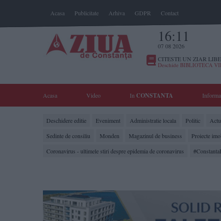
Acasa
Publicitate
Arhiva
GDPR
Contact
16:11
07 08 2026
CITESTE UN ZIAR LIBE
Deschide BIBLIOTECA V
Acasa
Video
In
CONSTANTA
Informa
Deschidere editie
Eveniment
Administratie locala
Politic
Actua
Sedinte de consiliu
Monden
Magazinul de business
Proiecte imo
Coronavirus - ultimele stiri despre epidemia de coronavirus
#Constanta