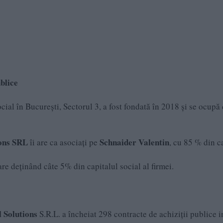
blice
cial în Bucureşti, Sectorul 3, a fost fondată în 2018 și se ocupă
ions SRL
Schnaider Valentin
îi are ca asociați pe
, cu 85 % din ca
care deținând câte 5% din capitalul social al firmei.
 Solutions
S.R.L. a încheiat 298 contracte de achiziții publice i