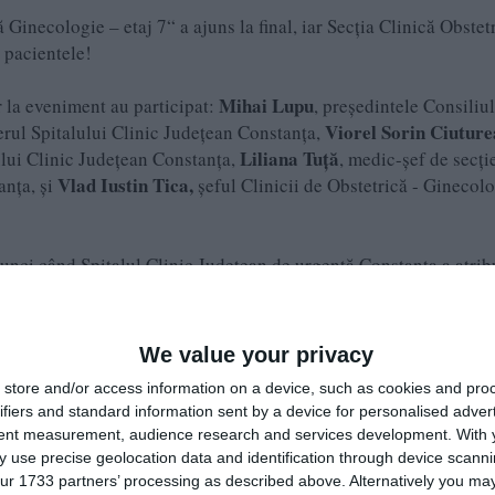
Ginecologie – etaj 7“ a ajuns la final, iar Secția Clinică Obstet
 pacientele!
Mihai Lupu
ar la eveniment au participat:
, președintele Consiliu
Viorel Sorin Ciutur
rul Spitalului Clinic Județean Constanța,
Liliana Tuță
ului Clinic Județean Constanța,
, medic-șef de secți
Vlad Iustin Tica,
anța, și
şeful Clinicii de Obstetrică - Ginecolo
 atunci când Spitalul Clinic Județean de urgență Constanța a atrib
tatea secției a fost relocată, de la etajul 7, la etajul 9, într-o zo
We value your privacy
erie de verificări efectuate de Curtea de Conturi. În 2019, contra
store and/or access information on a device, such as cookies and pro
iciun ofertant.
ifiers and standard information sent by a device for personalised adver
tent measurement, audience research and services development.
With 
SC Mira Electro Com SRL
SC Hospi
 fost desemnată Asocierea
&
 use precise geolocation data and identification through device scanni
L
SC Elys Interdecor SRL
&
, iar lucrările au fost demarate în lu
ur 1733 partners’ processing as described above. Alternatively you may 