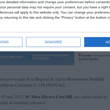
ore detailed information and change your preferences before consenti
our personal data may not require your consent, but you have a right t
ferences will apply to this website only. You can change your preferen
ajul 7 al Spitalului Clinic Județean de Urgență Constanța, ocupă
y returning to this site and clicking the "Privacy" button at the bottom
ri distribuite în saloane cu 2 până la 5 locuri, toate dotate cu
IONS
DISAGREE
A
nii provin atât de la Bugetul de stat la Ministerului Sănătății
 Județean Constanța (1.110.108,02 lei).
SC Mira Electro Com SRL
de 03 mai 2022,
are sediul social în
rări de instalaţii electrice“.