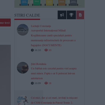
STIRI CALDE
me text
Licitații Constanța
Aeroportul Internațional Mihail
Kogălniceanu caută specialiști pentru
mentenanța infrastructurii de procesare a
bagajelor (DOCUMENTE)
16:10
10
Știri România
Un bărbat este cercetat pentru viol asupra
unui minor. Fapta s-ar fi petrecut într-un
autoturism
16:09
18
Cei mici, dar și cei mari, invitați la mișcare
de CSM Constanța în Parcul Tomis 2.