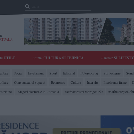
R!
IRTUALĂ
tii
UTILE
Stiinta,
CULTURA SI TEHNICA
Sanatate
SI LIFEST
litate
Social
Invatamant
Sport
Editorial
Fotoreportaj
Stiri externe
Sonda
biliare
Constanteanul suparat
Economic
Cultura
Interviu
Insolventa firme
D
EsteBine
Alegeri electorale în România
#sărbătoreşteDobrogea150
#sărbătoreşteDob