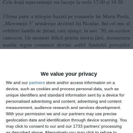
Cele două reprezentații vor începe la orele 17.00 și 19.30.
Ultima parte a trilogiei bazată pe romanele lui Marin Preda,
„Moromeții 3” urmărește destinul lui Niculae, fiul cel mic al
celebrei familii de țărani, care ajunge, în anii ’50, un scriitor
cunoscut. Un moment dificil pentru istoria țării, instaurarea
noului regim comunist devine astfel fundalul poveștilor
complexe din viața acestui tânăr plin de idei, ambiții și
speranțe. Interpretat de Alex Călin, personajul navighează
interese amoroase, conflicte profesionale și ideologice, dar
și relația cu bătrânul și înțeleptul său tată, Ilie Moromete,
We value your privacy
jucat de Horațiu Mălăele.
We and our
partners
store and/or access information on a
device, such as cookies and process personal data, such as
Regizat de Stere Gulea și surprins prin obiectiv de
unique identifiers and standard information sent by a device for
directorul de imagine Vivi Drăgan Vasile, Moromeții 3 a fost
personalised advertising and content, advertising and content
measurement, audience research and services development.
prezent deja pe marile ecrane în cadrul mai multor
With your permission we and our partners may use precise
festivaluri de film naționale (TIFF, TIFF Chișinău, Serile
geolocation data and identification through device scanning. You
Filmului Românesc - Iași, Film în Sat - Peștișani, TIFF
may click to consent to our and our 1733 partners’ processing
Timișoara), unde genericul a rulat în aplauzele spectatorilor
as described above. Alternatively you may click to refuse to