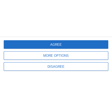
ARTICOLE ASEMANATOARE
AGREE
MORE OPTIONS
1216
28 Oct, 2025 13:09
DISAGREE
Originar din județul Constanța
Regizorul Stere Gulea a câștigat Premiul Special al Juriului în cadrul Galei
UCIN 2025