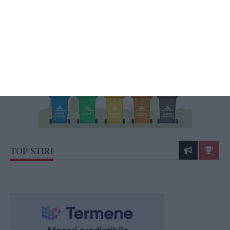
Începe numărătoarea inversă pentru Festivalul „Mamaia” 2026. Centrul
„Teodor T. Burada” Constanța va prezenta ultimele detalii (P)
TOP STIRI