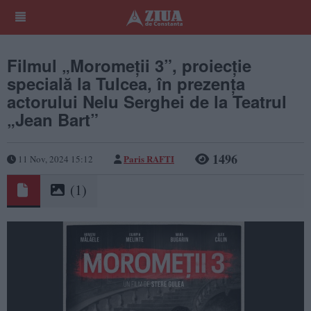
Filmul „Moromeții 3”, proiecție
specială la Tulcea, în prezența
actorului Nelu Serghei de la Teatrul
„Jean Bart”
1496
Paris RAFTI
11 Nov, 2024 15:12
(1)