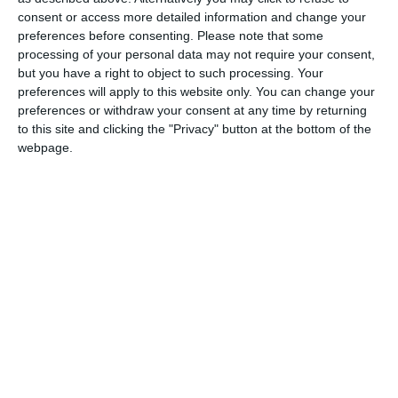
care au umplut sălile pentru a vedea finalul călătoriei lui
consent or access more detailed information and change your
Niculae Moromete. Filmul se va lansa în cinematografele
preferences before consenting.
Please note that some
din întreaga țară pe 22 noiembrie, iar de luna trecută a
processing of your personal data may not require your consent,
but you have a right to object to such processing. Your
pornit într-o Caravană care va ajunge în peste 50 de orașe
preferences will apply to this website only. You can change your
până în luna decembrie, multe dintre ele fără cinematograf.
preferences or withdraw your consent at any time by returning
to this site and clicking the "Privacy" button at the bottom of the
Distribuția reunește câțiva dintre cei mai apreciați și iubiți
webpage.
actori români, alături de tinere talente. În rolurile principale
spectatorii îi vor vedea pe Alex Călin (Niculae Moromete),
Horațiu Mălaele (Ilie Moromete), Olimpia Melinte, Mara
Bugarin, Răzvan Vasilescu, Iulian Postelnicu, Cătălin Herlo,
Dana Dogaru, Toma Cuzin, Ana Ciontea, Laurențiu Bănescu,
Conrad Mericoffer, Ioan Andrei Ionescu, Andreea Bibiri,
Ilinca Hărnuț, Dorina Chiriac, cu participarea extraordinară
a Oanei Pellea.
Scenariul filmului este unul original, semnat de Stere Gulea,
care s-a inspirat din numeroase însemnări ale lui Marin
Preda în jurnalele sale, dar și din arhivele istorice despre