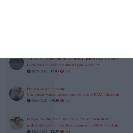
2026.08.07 -
17:00
543
Începe numărătoarea inversă pentru Festivalul „Mamaia” 2026.
Centrul „Teodor T. Burada” Constanța va prezenta ultimele detalii
(P)
2026.08.07 -
11:32
504
VIDEO. A început inundarea controlată a primei barje pe Dunăre.
Operațiunea de scufundare durează până la patru ore
2026.08.07 -
17:03
502
Fără apă caldă în Constanța
Cinci puncte termice, afectate vineri de lucrările RAJA. Iată zonele!
2026.08.07 -
09:30
469
Pedepse mai dure pentru atacurile asupra cadrelor medicale și
posturi deblocate în spitale. Reacția managerului SCJU Constanța
2026.08.07 -
12:39
468