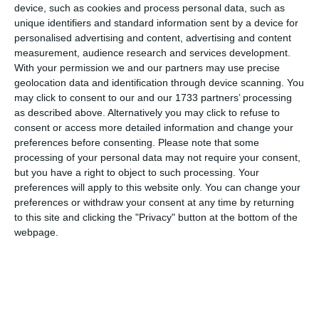
device, such as cookies and process personal data, such as
În intervalul 04.10.2022 (10:00) – 05.10.2022 (10:00) au
unique identifiers and standard information sent by a device for
fost raportate de către INSP 12 decese (10 bărbați și 2
personalised advertising and content, advertising and content
measurement, audience research and services development.
femei), fără decese raportate anterior intervalului de
With your permission we and our partners may use precise
referință.
geolocation data and identification through device scanning. You
may click to consent to our and our 1733 partners’ processing
as described above. Alternatively you may click to refuse to
consent or access more detailed information and change your
preferences before consenting.
Please note that some
processing of your personal data may not require your consent,
but you have a right to object to such processing. Your
preferences will apply to this website only. You can change your
preferences or withdraw your consent at any time by returning
to this site and clicking the "Privacy" button at the bottom of the
webpage.