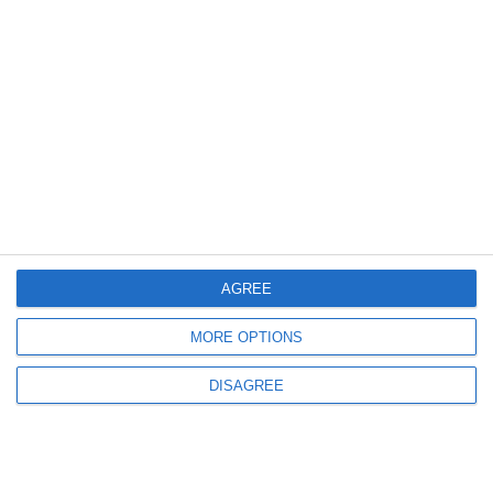
1465
05 Dec, 2024 13:21
INSP
Peste 200 de noi cazuri de infectare cu Covid 19, înregistrate în ultima
săptămână
AGREE
1327
12 Nov, 2024 09:46
MORE OPTIONS
Trei persoane cu Covid 19, decedate în ultima săptămână
DISAGREE