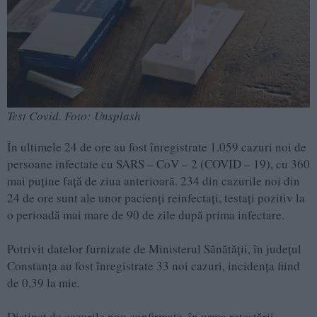
Test Covid. Foto: Unsplash
În ultimele 24 de ore au fost înregistrate 1.059 cazuri noi de
persoane infectate cu SARS – CoV – 2 (COVID – 19), cu 360
mai puține față de ziua anterioară. 234 din cazurile noi din
24 de ore sunt ale unor pacienți reinfectați, testați pozitiv la
o perioadă mai mare de 90 de zile după prima infectare.
Potrivit datelor furnizate de Ministerul Sănătății, în județul
Constanța au fost înregistrate 33 noi cazuri, incidența fiind
de 0,39 la mie.
Distinct de cazurile nou confirmate, în urma retestării