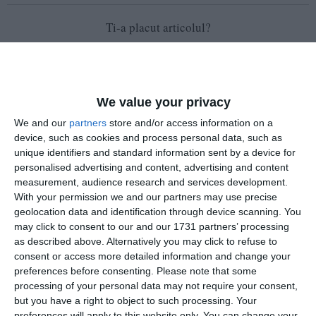
Ti-a placut articolul?
We value your privacy
We and our
partners
store and/or access information on a
device, such as cookies and process personal data, such as
unique identifiers and standard information sent by a device for
COMENTARII
personalised advertising and content, advertising and content
measurement, audience research and services development.
With your permission we and our partners may use precise
Nume
geolocation data and identification through device scanning. You
may click to consent to our and our 1731 partners’ processing
as described above. Alternatively you may click to refuse to
consent or access more detailed information and change your
Email
preferences before consenting.
Please note that some
processing of your personal data may not require your consent,
but you have a right to object to such processing. Your
preferences will apply to this website only. You can change your