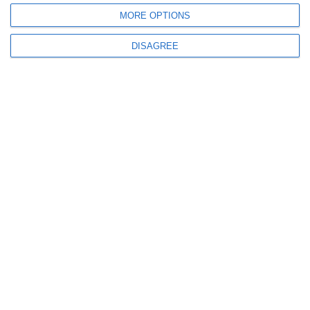
MORE OPTIONS
801
02 Apr, 2026 08:02
DISAGREE
România, condamnată în dosarul vaccinurilor anti-Covid! Are de achitat
aproximativ 3 miliarde de lei
800
10 Mar, 2026 17:53
Cutremur în industria farma
Fondatorii producătorului german de vaccinuri BioNTech părăsesc
compania pentru un nou proiect