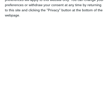
Comentariu
preferences or withdraw your consent at any time by returning
to this site and clicking the "Privacy" button at the bottom of the
webpage.
Am citit si sunt de acord cu
regulile de postare
.
Acest formular colectează numele, e-mailul şi conținutul mesajului, astfel încât
să putem urmări comentariile tale pe site. Nu vom folosi datele tale în alt scop.
Pentru mai multe informaţii, consultă politica noastră de confidenţialitate, unde vei
primi mai multe privind informaţii despre cum și de ce stocăm datele tale.
Posteaza comentariul
ARTICOLE ASEMANATOARE