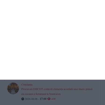
Turneul Memorial „Doru Ghimeș“ 2026 s-a disputat la Mamaia.
„Vei rămâne mereu parte din echipa noastră!“ (GALERIE FOTO)
2026.08.06 -
17:00
749
Farul Constanța întâlnește ultima clasată
Gheorghe Popescu - „Vom avea meci greu. Csikszereda va veni
să-și vândă foarte scump pielea“
2026.08.06 -
17:00
652
Mall-urile din Constanța
Istoria, proprietarii și evoluția financiară a City Park, VIVO! și
Tomis Mall. Cum s-a mutat viața comercială a orașului
2026.08.06 -
17:00
493
Constanța
Procurorii DIICOT contestă clemența acordată unei tinere prinsă
cu cocaină și ketamină la Sunwaves
2026.08.06 -
17:00
438