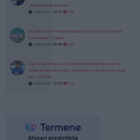
„de care depinde economia”
2026.08.09 -
10:21
296
Te simți norocos? Premii importante sunt puse în joc la tragerile
Loto de astăzi, 9 august
2026.08.09 -
09:06
294
Ioan Ovidiu Sabău nu a fost pe deplin mulțumit după succesul
Farului în fața Csikzseredei. „Toți trebuie să suferim pentru echipa
asta!” (VIDEO)
2026.08.09 -
11:07
278