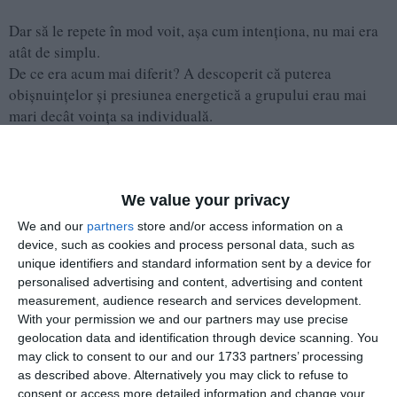
Dar să le repete în mod voit, așa cum intenționa, nu mai era
atât de simplu.
De ce era acum mai diferit? A descoperit că puterea
obișnuințelor și presiunea energetică a grupului erau mai
mari decât voința sa individuală.
Spera să descopere măcar un alt graur ca și el și împreună,
We value your privacy
să dobândească ceva mai multă putere (ori voință, ori
We and our
partners
store and/or access information on a
intenție), măcar pentru a se poziționa la periferia stolului.
device, such as cookies and process personal data, such as
Dar pentru asta, ar fi trebuit ca și celălalt să fie de acord cu
unique identifiers and standard information sent by a device for
experiența pe care el și-o dorea.
personalised advertising and content, advertising and content
measurement, audience research and services development.
La un moment dat, graurul a realizat că se luptă împotriva a
With your permission we and our partners may use precise
geolocation data and identification through device scanning. You
ceva mult mai mare decât își imagina. Că opunea rezistență
may click to consent to our and our 1733 partners’ processing
unei forțe naturale care îl făcea să fie graur. Și că pe măsură
as described above. Alternatively you may click to refuse to
ce se lupta mai tare, forța își intensifica reacția mai mult.
consent or access more detailed information and change your