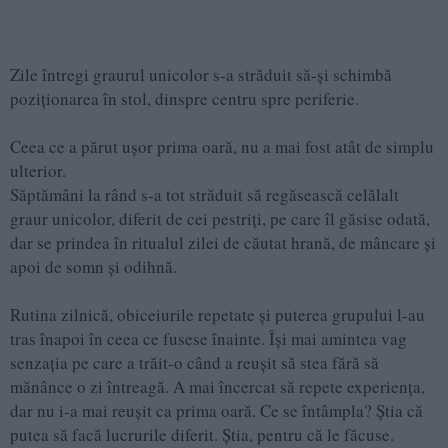
Zile întregi graurul unicolor s-a străduit să-și schimbă
poziționarea în stol, dinspre centru spre periferie.
Ceea ce a părut ușor prima oară, nu a mai fost atât de simplu
ulterior.
Săptămâni la rând s-a tot străduit să regăsească celălalt
graur unicolor, diferit de cei pestriți, pe care îl găsise odată,
dar se prindea în ritualul zilei de căutat hrană, de mâncare și
apoi de somn și odihnă.
Rutina zilnică, obiceiurile repetate și puterea grupului l-au
tras înapoi în ceea ce fusese înainte. Își mai amintea vag
senzația pe care a trăit-o când a reușit să stea fără să
mănânce o zi întreagă. A mai încercat să repete experiența,
dar nu i-a mai reușit ca prima oară. Ce se întâmpla? Știa că
putea să facă lucrurile diferit. Știa, pentru că le făcuse.