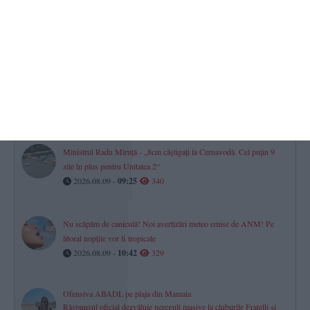
Ucraina
2026.08.09 -
08:01
343
Dreptul la pensie în luna decesului
Ce se întâmplă cu banii dacă o persoană moare după data de 1 a
lunii?
2026.08.09 -
11:35
341
Ministrul Radu Miruță - „8cm câștigați la Cernavodă. Cel puțin 9
zile în plus pentru Unitatea 2“
2026.08.09 -
09:25
340
Nu scăpăm de caniculă! Noi avertizări meteo emise de ANM! Pe
litoral nopțile vor fi tropicale
2026.08.09 -
10:42
329
Ofensiva ABADL pe plaja din Mamaia
Răspunsul oficial dezvăluie nereguli masive la cluburile Fratelli și