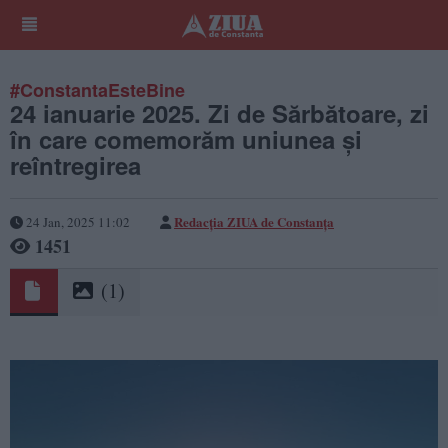
#ConstantaEsteBine
24 ianuarie 2025. Zi de Sărbătoare, zi
în care comemorăm uniunea și
reîntregirea
Redacția ZIUA de Constanța
24 Jan, 2025 11:02
1451
(1)