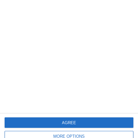
593
01 Aug, 2026 16:02
#ConstantaEsteBine
1 august 2026. Zi importantă în calendarul sărbătorilor naturale
458
31 Jul, 2026 10:33
#ConstanțaEsteBine
31 iulie 2026. Final de iulie și mijlocul vacanței de vară
AGREE
MORE OPTIONS