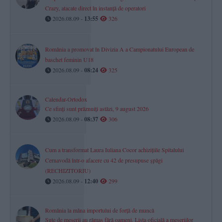
Crazy, atacate direct în instanță de operatori
2026.08.09 -
13:55
326
România a promovat în Divizia A a Campionatului European de
baschet feminin U18
2026.08.09 -
08:24
325
Calendar-Ortodox
Ce sfinți sunt prăznuiți astăzi, 9 august 2026
2026.08.09 -
08:37
306
Cum a transformat Laura Iuliana Cocor achizițiile Spitalului
Cernavodă într-o afacere cu 42 de presupuse șpăgi
(RECHIZITORIU)
2026.08.09 -
12:40
299
România la mâna importului de forță de muncă
Sute de meserii au rămas fără oameni. Lista oficială a meseriilor