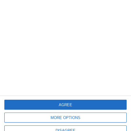
728
16 Jun, 2026 07:43
Avarie la rețeaua de termoficare în Constanța. Mai multe zone fără apă
caldă
AGREE
819
21 May, 2026 18:41
MORE OPTIONS
Mai multe zone din județul Constanța, fără energie electrică în perioada
următoare! Vezi dacă ești afectat
DISAGREE