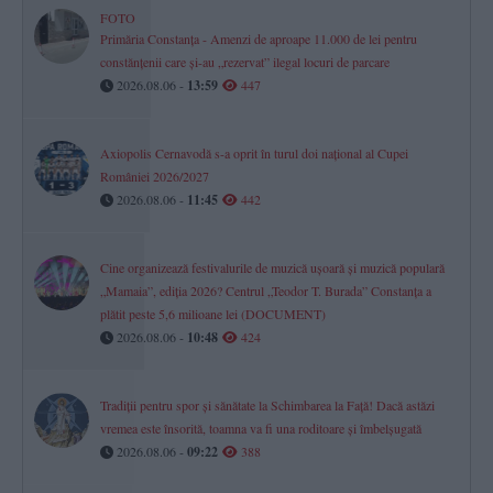
FOTO
Primăria Constanța - Amenzi de aproape 11.000 de lei pentru
constănțenii care și-au „rezervat” ilegal locuri de parcare
2026.08.06 -
13:59
447
Axiopolis Cernavodă s-a oprit în turul doi național al Cupei
României 2026/2027
2026.08.06 -
11:45
442
Cine organizează festivalurile de muzică ușoară și muzică populară
„Mamaia”, ediția 2026? Centrul „Teodor T. Burada” Constanța a
plătit peste 5,6 milioane lei (DOCUMENT)
2026.08.06 -
10:48
424
Tradiții pentru spor și sănătate la Schimbarea la Față! Dacă astăzi
vremea este însorită, toamna va fi una roditoare și îmbelșugată
2026.08.06 -
09:22
388