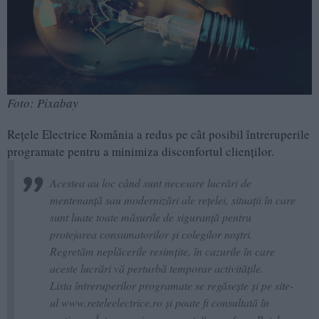
Foto: Pixabay
Rețele Electrice România a redus pe cât posibil întreruperile
programate pentru a minimiza disconfortul clienților.
Acestea au loc când sunt necesare lucrări de
mentenanță sau modernizări ale rețelei, situații în care
sunt luate toate măsurile de siguranță pentru
protejarea consumatorilor și colegilor noștri.
Regretăm neplăcerile resimțite, în cazurile în care
aceste lucrări vă perturbă temporar activitățile.
Lista întreruperilor programate se regăsește și pe site-
ul www.reteleelectrice.ro și poate fi consultată în