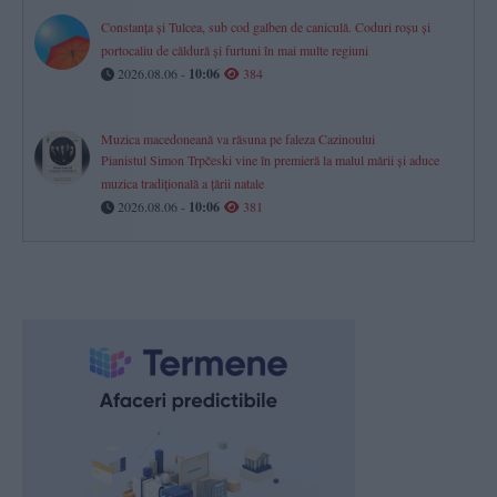
Constanța și Tulcea, sub cod galben de caniculă. Coduri roșu și
portocaliu de căldură și furtuni în mai multe regiuni
2026.08.06 -
10:06
384
Muzica macedoneană va răsuna pe faleza Cazinoului
Pianistul Simon Trpčeski vine în premieră la malul mării și aduce
muzica tradițională a țării natale
2026.08.06 -
10:06
381