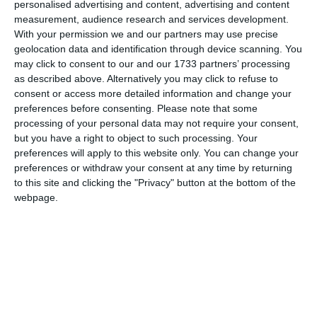
personalised advertising and content, advertising and content
Comentariu
measurement, audience research and services development.
With your permission we and our partners may use precise
geolocation data and identification through device scanning. You
may click to consent to our and our 1733 partners’ processing
Am citit si sunt de acord cu
regulile de postare
.
as described above. Alternatively you may click to refuse to
consent or access more detailed information and change your
Acest formular colectează numele, e-mailul şi conținutul mesajului, astfel încât
preferences before consenting.
Please note that some
să putem urmări comentariile tale pe site. Nu vom folosi datele tale în alt scop.
processing of your personal data may not require your consent,
Pentru mai multe informaţii, consultă politica noastră de confidenţialitate, unde vei
but you have a right to object to such processing. Your
primi mai multe privind informaţii despre cum și de ce stocăm datele tale.
preferences will apply to this website only. You can change your
preferences or withdraw your consent at any time by returning
Posteaza comentariul
to this site and clicking the "Privacy" button at the bottom of the
webpage.
ARTICOLE ASEMANATOARE