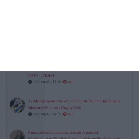
Clubul Sportiv Axiopolis Cernavodă lansează o licitație de aproape
800.000 de lei pentru a contracta o firmă de curățenie
(DOCUMENTE)
2026.08.07 -
17:00
491
Power Gym Constanța
Campionii - suflete pereche Elena Novac și Silviu Andrei Grigoriu
vor avea un băiețel! „Te așteptăm cu toată dragostea!“ (GALERIE
FOTO + VIDEO)
2026.08.08 -
12:00
442
Accident pe Autostrada A2, spre Constanța. Trafic îngreunat la
kilometrul 99, în zona Dragoș-Vodă
2026.08.08 -
09:50
438
Panica cetățenilor prescrisă pe rețetă de protocol
Ne sperie sau nu Planul de Risc în Energie aprobat de Guvern?