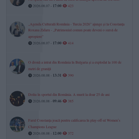
2026.08.07 -
17:00
423
„Agenda Culturală România - Turcia 2026” ajunge și la Constanța
Roxana Zidaru - „Patrimoniul comun poate deveni o sursă de
apropiere”
2026.08.07 -
17:00
414
O dronă a intrat din România în Bulgaria și a explodat la 100 de
metri de graniță
2026.08.08 -
13:31
390
Doliu în sportul din România. A murit la doar 25 de ani
2026.08.08 -
09:46
385
Farul Constanța joacă pentru calificarea în play-off-ul Womenʼs
Champions League
2026.08.08 -
12:00
372