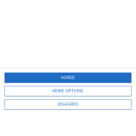
593
08 Aug, 2026 10:55
Constanța
FOTO-VIDEO. Legendele rugby-ului, întâlnire la 40 de ani de când Farul
a devenit vicecampioană la turneul Masters din Franța
AGREE
MORE OPTIONS
DISAGREE
438
08 Aug, 2026 09:50
Accident pe Autostrada A2, spre Constanța. Trafic îngreunat la kilometrul
99, în zona Dragoș-Vodă