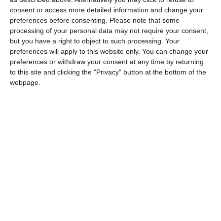
preuniversitar din județul Constanța, solicitarea de
consent or access more detailed information and change your
afișare la avizierul școlii și în alte locuri vizibile din
preferences before consenting.
Please note that some
școală, a materialelor vizuale de informare prevăzute
processing of your personal data may not require your consent,
în
Procedura
privind managementul cazurilor de
but you have a right to object to such processing. Your
violenţă
asupra
preferences will apply to this website only. You can change your
antepreşcolarilor/preşcolarilor/elevilor şi
preferences or withdraw your consent at any time by returning
personalului unităţii de învăţământ, precum şi al altor
to this site and clicking the "Privacy" button at the bottom of the
webpage.
situaţii corelate în mediul şcolar şi al suspiciunii de
violenţă asupra copiilor în afara mediului şcolar
precum și solicitarea de prezentare a acestor
materiale la clasele de elevi.
Verificarea modului în care unitățile de învățământ au
aplicat procedura aprobată prin OME nr.
6235/06.09.2023, s-a realizat pe un eșantion de 15
unități de învățământ.
Lunar, s-au organizat întâlniri cu directorii unităților
de învățământ care au înregistrat cele mai multe cazuri
de violențe, în vederea sprijinirii acestora prin măsuri
de prevenire și combatere.