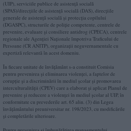
(UIP), serviciile publice de asistenţă socială
(SPAS)/direcţiile de asistenţă socială (DAS), direcţiile
generale de asistenţă socială şi protecţia copilului
(DGASPC), structurile de poliţie competente, centrele de
prevenire, evaluare şi consiliere antidrog (CPECA), centrele
regionale ale Agenţiei Naţionale împotriva Traficului de
Persoane (CR ANITP), organizaţii neguvernamentale cu
expertiză relevantă în acest domeniu.
În fiecare unitate de învățământ s-a constituit Comisia
pentru prevenirea şi eliminarea violenţei, a faptelor de
corupţie şi a discriminării în mediul şcolar şi promovarea
interculturalităţii (CPEV) care a elaborat și aplicat Planul de
prevenire şi reducere a violenţei în mediul şcolar al UIP, în
conformitate cu prevederile art. 65 alin. (3) din Legea
învăţământului preuniversitar nr. 198/2023, cu modificările
și completările ulterioare.
Pentru prevenirea și îmbunățățirea managmentului