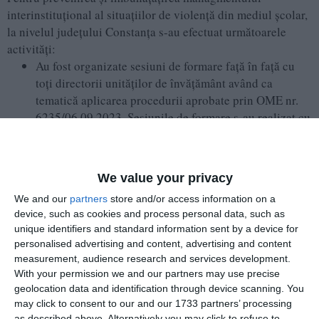
interinstituțional al situațiilor de violență din mediul școlar,
la nivelul județului Constanța s-au efectuat următoarele
activități:
Au fost organizate sesiuni de formare față în față cu
toți directorii unităților de învățământ având ca
tematică aplicarea procedurii aprobate prin OME nr.
6235/06.09.2023. Sesiunile de formare s-au realizat cu
sprijinul reprezentanților Serviciului de Siguranță
Școlară și Prevenirea Criminalității din cadrul IPJ
Constanța, ai reprezentanților Direcţiei Generale de
We value your privacy
Asistenţă Socială şi Protecţia Copilului Constanța și ai
We and our
partners
store and/or access information on a
consilierilor școlari din cadrul Centrului Județean de
device, such as cookies and process personal data, such as
Resurse și Asistență Educațională Constanța. Fiecare
unique identifiers and standard information sent by a device for
instituție a prezentat direcțiile de acțiune conform
personalised advertising and content, advertising and content
atribuțiilor instituționale și modalitățile de
measurement, audience research and services development.
îmbunătățire a colaborării interinstituționale în
With your permission we and our partners may use precise
gestionarea cazurilor de violență.
geolocation data and identification through device scanning. You
S-a transmis către toate unitățile de învățământ
may click to consent to our and our 1733 partners’ processing
as described above. Alternatively you may click to refuse to