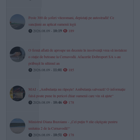
Peste 300 de șoferi vitezomani, depistați pe autostradă! Ce
sancțiuni au aplicat oamenii legii
2026.08.09 -
10:19
189
O firmă aflată de aproape un deceniu în insolvență vrea să instaleze
o stație de betoane la Cernavodă. Afacerile Dobroport SA s-au
prăbușit în ultimul an
2026.08.09 -
11:01
185
MAI - „Ambulanța nu răpește! Ambulanța salvează! O informație
falsă poate pune în pericol chiar oamenii care vin să ajute“
2026.08.09 -
10:46
178
Ministrul Diana Buzoianu - „Cel puțin 9 zile câștigate pentru
unitatea 2 de la Cernavodă!“
2026.08.09 -
10:51
178