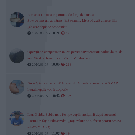
România la mâna importului de forță de muncă
Sute de meserii au rămas fără oameni. Lista oficială a meseriilor
„de care depinde economia”
2026.08.09 -
10:21
229
Operațiune complexă în munți pentru salvarea unui bărbat de 80 de
ani rătăcit pe traseul spre Vârful Moldoveanu
2026.08.09 -
10:00
219
Nu scăpăm de caniculă! Noi avertizări meteo emise de ANM! Pe
litoral nopțile vor fi tropicale
2026.08.09 -
10:42
195
Ioan Ovidiu Sabău nu a fost pe deplin mulțumit după succesul
Farului în fața Csikzseredei. „Toți trebuie să suferim pentru echipa
asta!” (VIDEO)
2026.08.09 -
11:07
194