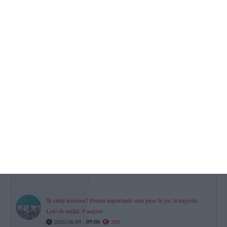
„diplomelor fantomă” și a contractelor cu dedicație
2026.08.09 -
10:31
285
Ministrul Radu Miruță - „8cm câștigați la Cernavodă. Cel puțin 9
zile în plus pentru Unitatea 2“
2026.08.09 -
09:25
283
STEAG ROȘU pe toate plajele din Eforie! Scăldatul în mare,
interzis
2026.08.09 -
10:04
277
Calendar-Ortodox
Ce sfinți sunt prăznuiți astăzi, 9 august 2026
2026.08.09 -
08:37
270
Te simți norocos? Premii importante sunt puse în joc la tragerile
Loto de astăzi, 9 august
2026.08.09 -
09:06
260