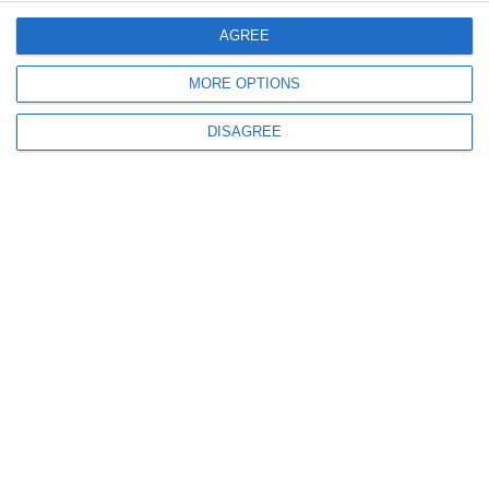
AGREE
MORE OPTIONS
DISAGREE
Ziua Internațională a Nonviolenței în Școală. Victemele
pot suna la Telefonul Copilului pentru ajutor
Adaugă-ne ca sursă în Google
Urmărește-ne pe Google News
Urmărește-ne pe Whatsapp
Ti-a placut articolul?