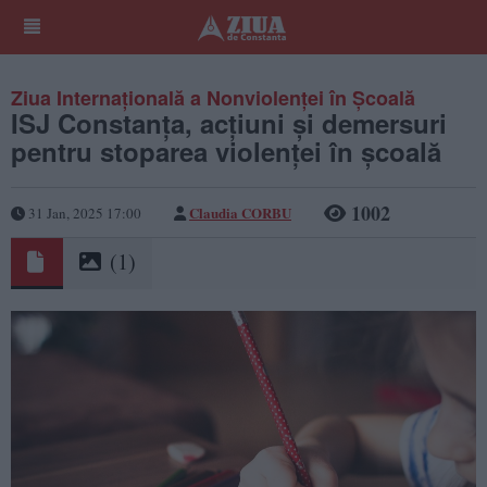
Ziua Internațională a Nonviolenței în Școală
ISJ Constanța, acțiuni și demersuri
pentru stoparea violenței în școală
1002
Claudia CORBU
31 Jan, 2025 17:00
(1)