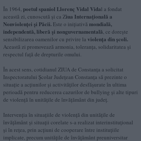
poetul spaniol Llorenç Vidal Vida
În 1964,
l a fondat
iua Internațională a
această zi, cunoscută și ca Z
Nonviolenței și Păcii.
mondială,
Este o inițiativă
independentă, liberă și nonguvernamentală
, ce dorește
violența din școli.
sensibilizarea oamenilor cu privire la
Această zi promovează armonia, toleranța, solidaritatea și
respectul față de drepturile omului.
În acest sens, cotidianul ZIUA de Constanța a solicitat
Inspectoratului Școlar Județean Constanța să prezinte o
situație a acțiunilor și activităților desfășurate în ultima
perioadă pentru reducerea cazurilor de bullying și alte tipuri
de violență în unitățile de învățământ din județ.
Intervenţia în situaţiile de violenţă din unitățile de
învățământ şi situaţii corelate s-a realizat interinstituţional
şi în reţea, prin acţiuni de cooperare între instituţiile
implicate, precum unităţile de învăţământ preuniversitar