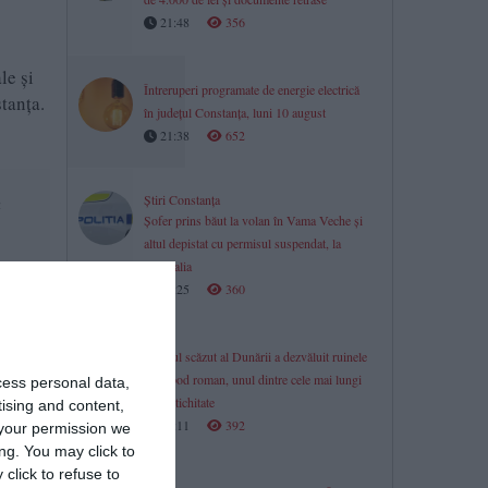
21:48
356
le și
Întreruperi programate de energie electrică
tanța.
în județul Constanța, luni 10 august
21:38
652
Știri Constanța
u
Șofer prins băut la volan în Vama Veche și
altul depistat cu permisul suspendat, la
Mangalia
ă de
21:25
360
s
Nivelul scăzut al Dunării a dezvăluit ruinele
unui pod roman, unul dintre cele mai lungi
cess personal data,
din antichitate
tising and content,
21:11
392
your permission we
ng. You may click to
click to refuse to