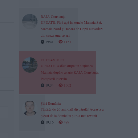
RAJA Constanța
UPDATE. Fără apă în zonele Mamaia Sat,
Mamaia Nord și Tabăra de Copii Năvodari
din cauza unei avarii
19:41
1151
FOTO+VIDEO
UPDATE. Asfalt surpat în stațiunea
Mamaia după o avarie RAJA Constanța.
Pompierii intervin
19:34
1502
Știri România
Tânără, de 26 ani, dată dispărută! Aceasta a
plecat de la domiciliu și n-a mai revenit
19:16
499