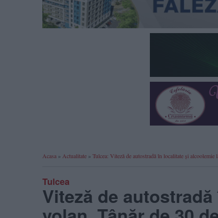
Acasa
»
Actualitate
»
Tulcea: Viteză de autostradă în localitate și alcoolemie
Tulcea
Viteză de autostradă î
volan. Tânăr de 30 de 