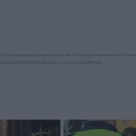
fel încât să putem urmări comentariile tale pe site. Nu vom folosi datele tale în alt scop. Pentru
primi mai multe privind informaţii despre cum și de ce stocăm datele tale.