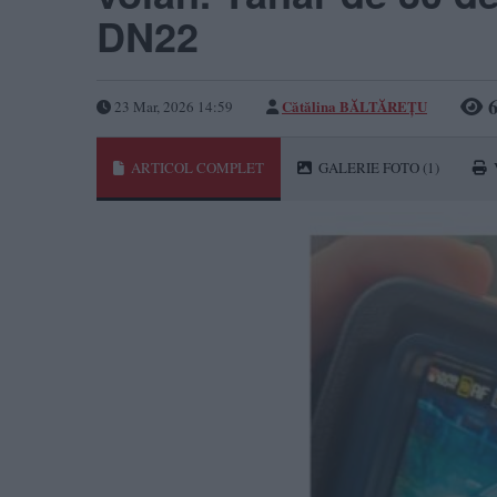
DN22
6
Cătălina BĂLTĂREȚU
23 Mar, 2026 14:59
ARTICOL COMPLET
GALERIE FOTO
(1)