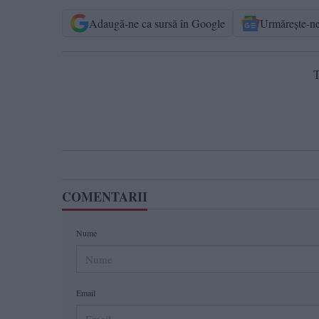
Adaugă-ne ca sursă în Google
Urmărește-n
T
COMENTARII
Nume
Email