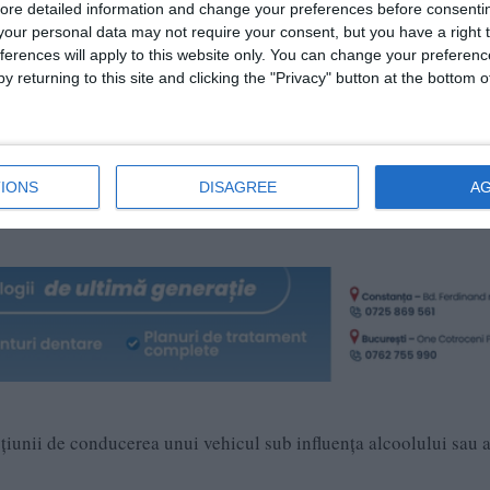
ore detailed information and change your preferences before consenti
our personal data may not require your consent, but you have a right t
ferences will apply to this website only. You can change your preferen
lițiștii din cadrul Serviciului Rutier - Biroul Drumuri Naționale 
y returning to this site and clicking the "Privacy" button at the bottom
i, care circula cu autoturismul având viteza peste limita legală 
 circulând în interiorul localității Baia cu viteza de 110 km/h.
ultat o alcoolemie de 0,55 mg/l alcool pur în aerul expirat,
IONS
DISAGREE
A
ă pentru recoltarea probelor biologice.
cțiunii de conducerea unui vehicul sub influența alcoolului sau a