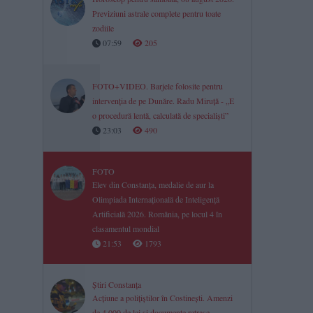
Previziuni astrale complete pentru toate
zodiile
07:59
205
FOTO+VIDEO. Barjele folosite pentru
intervenția de pe Dunăre. Radu Miruță - „E
o procedură lentă, calculată de specialiști”
23:03
490
FOTO
Elev din Constanța, medalie de aur la
Olimpiada Internațională de Inteligență
Artificială 2026. România, pe locul 4 în
clasamentul mondial
21:53
1793
Știri Constanța
Acțiune a polițiștilor în Costinești. Amenzi
de 4.000 de lei și documente retrase