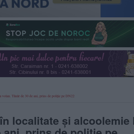
 la volan. Tânăr de 30 de ani, prins de poliție pe DN22
n localitate și alcoolemie 
ani, prins de poliție pe