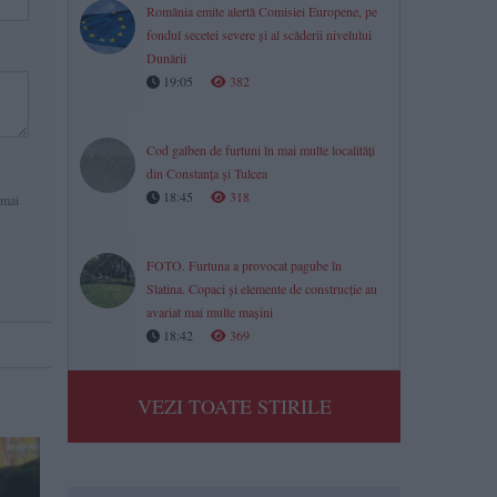
România emite alertă Comisiei Europene, pe
fondul secetei severe și al scăderii nivelului
Dunării
19:05
382
Cod galben de furtuni în mai multe localități
din Constanța și Tulcea
18:45
318
 mai
FOTO. Furtuna a provocat pagube în
Slatina. Copaci și elemente de construcție au
avariat mai multe mașini
18:42
369
VEZI TOATE STIRILE