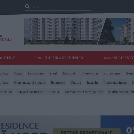
R!
IRTUALĂ
tii
UTILE
Stiinta,
CULTURA SI TEHNICA
Sanatate
SI LIFEST
litate
Social
Invatamant
Sport
Editorial
Fotoreportaj
Stiri externe
Sonda
biliare
Constanteanul suparat
Economic
Cultura
Interviu
Insolventa firme
D
EsteBine
Alegeri electorale în România
#sărbătoreşteDobrogea150
#sărbătoreşteDob