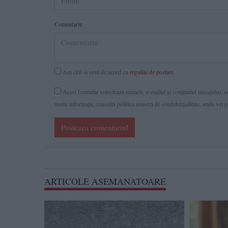
Comentariu
Am citit si sunt de acord cu
regulile de postare
.
Acest formular colectează numele, e-mailul şi conținutul mesajului, ast
multe informaţii, consultă politica noastră de confidenţialitate, unde vei 
Posteaza comentariul
ARTICOLE ASEMANATOARE