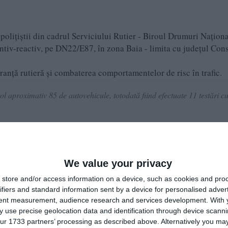
, polițiștii din cadrul Serviciului Rutier - Biroul Drumuri Naționa
ntiv-reactiv, pe DN22/E87, în zona Baia - limita cu județul Cons
ranță rutieră și combaterea comportamentelor de risc în trafic.
rol aproximativ 85 de autovehicule, totodată fiind efectuate 11 testări c
 aplicat 68 de sancțiuni contravenționale, în valoare totală aproximativ
or OUG 195/2002 privind circulația pe drumurile publice- a mai transmi
We value your privacy
store and/or access information on a device, such as cookies and pro
ifiers and standard information sent by a device for personalised adver
ră, au fost reținute șapte permise de conducere.
tent measurement, audience research and services development.
With 
 use precise geolocation data and identification through device scanni
ur 1733 partners’ processing as described above. Alternatively you may 