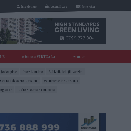
Inregistrare
Autentificare
Newsletter
YLE
Biblioteca
VIRTUALĂ
Anunturi
je de opinie
Interviu online
Achiziții, licitații, vânzări
eclaratii de avere Constanta
Evenimente in Constanta
rogea147
Cadre Securitate Constanta