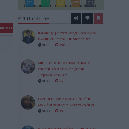
STIRI CALDE
me text
România își păstrează ratingul „recomandat
investițiilor”. Mesajul lui Nicușor Dan
08:22
100
Minora din comuna Parava, căutată de
autorități, a fost găsită în siguranță.
„Împreună am reușit!”
08:17
95
Calendar ortodox 8 august 2026. Sfântul
care a fost exilat pentru apărarea credinței
08:11
103
Horoscop pentru sâmbătă, 08 august 2026.