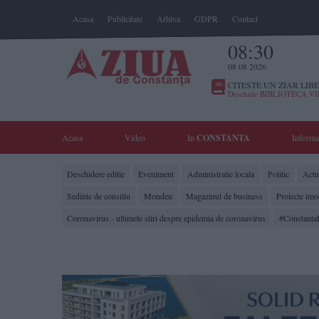
Acasa
Publicitate
Arhiva
GDPR
Contact
08:30
08 08 2026
CITESTE UN ZIAR LIBE
Deschide BIBLIOTECA V
Acasa
Video
In
CONSTANTA
Informa
Deschidere editie
Eveniment
Administratie locala
Politic
Actua
Sedinte de consiliu
Monden
Magazinul de business
Proiecte imo
Coronavirus - ultimele stiri despre epidemia de coronavirus
#Constanta