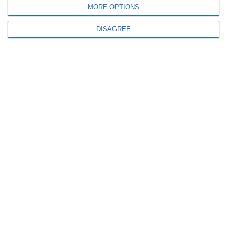
MORE OPTIONS
DISAGREE
206
06 Aug, 2026 15:03
Primăria Constanța face apel la adopții responsabile
Povestea câinilor de la Adăpostul de pe strada Câmpul cu Flori
290
06 Aug, 2026 14:55
VIDEO
Ilie Bolojan, declarații după ședința de Guvern. Premierul prezintă