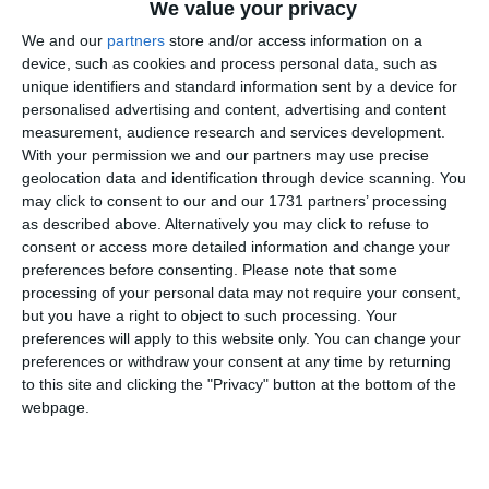
We value your privacy
We and our
partners
store and/or access information on a
device, such as cookies and process personal data, such as
unique identifiers and standard information sent by a device for
personalised advertising and content, advertising and content
measurement, audience research and services development.
With your permission we and our partners may use precise
geolocation data and identification through device scanning. You
Adaugă-ne ca sursă în Google
may click to consent to our and our 1731 partners’ processing
as described above. Alternatively you may click to refuse to
Urmărește-ne pe Google News
consent or access more detailed information and change your
preferences before consenting.
Please note that some
Urmărește-ne pe Whatsapp
processing of your personal data may not require your consent,
but you have a right to object to such processing. Your
preferences will apply to this website only. You can change your
preferences or withdraw your consent at any time by returning
Vezi toate STIRILE VIDEO!
to this site and clicking the "Privacy" button at the bottom of the
webpage.
Ti-a placut articolul?