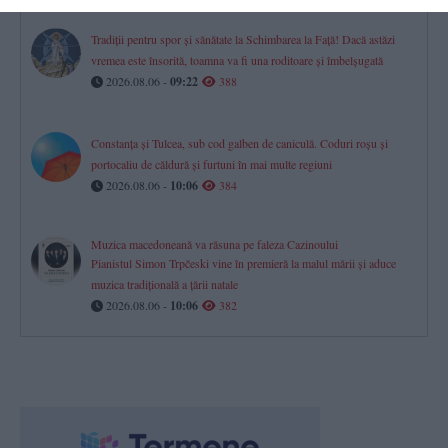
Tradiții pentru spor și sănătate la Schimbarea la Față! Dacă astăzi
vremea este însorită, toamna va fi una roditoare și îmbelșugată
2026.08.06 -
09:22
388
Constanța și Tulcea, sub cod galben de caniculă. Coduri roșu și
portocaliu de căldură și furtuni în mai multe regiuni
2026.08.06 -
10:06
384
Muzica macedoneană va răsuna pe faleza Cazinoului
Pianistul Simon Trpčeski vine în premieră la malul mării și aduce
muzica tradițională a țării natale
2026.08.06 -
10:06
382