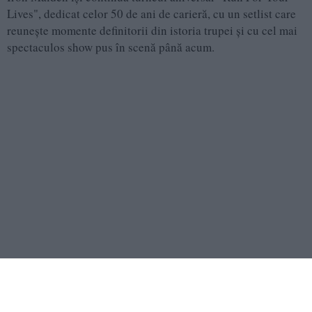
Lives", dedicat celor 50 de ani de carieră, cu un setlist care
reuneşte momente definitorii din istoria trupei şi cu cel mai
spectaculos show pus în scenă până acum.