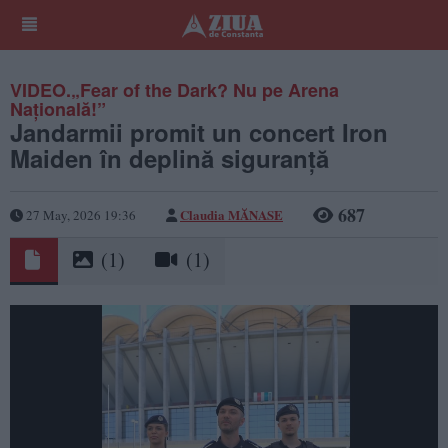
VIDEO.„Fear of the Dark? Nu pe Arena
Națională!”
Jandarmii promit un concert Iron
Maiden în deplină siguranță
687
Claudia MĂNASE
27 May, 2026 19:36
(1)
(1)