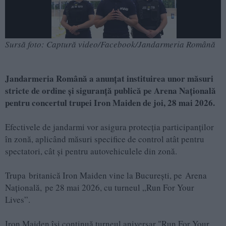
Sursă foto: Captură video/Facebook/Jandarmeria Română
Jandarmeria Română a anunțat instituirea unor măsuri
stricte de ordine și siguranță publică pe Arena Națională
pentru concertul trupei Iron Maiden de joi, 28 mai 2026.
Efectivele de jandarmi vor asigura protecția participanților
în zonă, aplicând măsuri specifice de control atât pentru
spectatori, cât și pentru autovehiculele din zonă.
Trupa britanică Iron Maiden vine la Bucureşti, pe Arena
Naţională, pe 28 mai 2026, cu turneul „Run For Your
Lives”.
Iron Maiden îşi continuă turneul aniversar "Run For Your