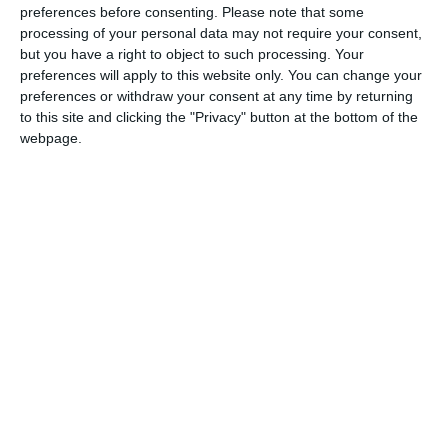
„Facem apel către cetățeni să contribuie la prevenirea
preferences before consenting.
Please note that some
acestor fapte antisociale și la protejarea bunurilor publice.
processing of your personal data may not require your consent,
but you have a right to object to such processing. Your
Orice act de vandalism poate fi sesizat Direcției Generale
preferences will apply to this website only. You can change your
Poliția Locală Constanța la numerele de telefon: 0241 484
preferences or withdraw your consent at any time by returning
205 sau 0341 922 ”, transmit reprezentanții Primăriei
to this site and clicking the "Privacy" button at the bottom of the
Constanța.
webpage.
Sursa video: Primăria Constanța