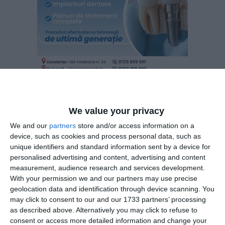
- amendă contravențională în valoare de 3.000 de lei;
We value your privacy
- măsura complementară de înlăturare a desenelor și
We and our
partners
store and/or access information on a
readucere a geamului stației la starea inițială.
device, such as cookies and process personal data, such as
unique identifiers and standard information sent by a device for
Sub supravegherea polițiștilor locali, persoana sancționată
personalised advertising and content, advertising and content
measurement, audience research and services development.
s-a conformat măsurii dispuse prin procesul-verbal de
With your permission we and our partners may use precise
constatare a contravenției, iar în cursul aceleiași zile a
geolocation data and identification through device scanning. You
curățat integral suprafața vitrată a refugiului din zona Sat
may click to consent to our and our 1733 partners’ processing
Vacanță, remedierea fiind confirmată de autorități.
as described above. Alternatively you may click to refuse to
consent or access more detailed information and change your