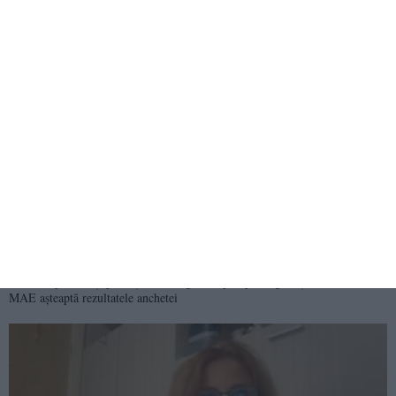
348
08 Aug, 2026 18:35
Razii în Vama Veche și Constanța! Amenzi de peste 19.000 de lei și două
certificate de înmatriculare retrase
403
08 Aug, 2026 18:07
Dronă explodată și prăbușită în Bulgaria, aproape de granița cu România.
MAE așteaptă rezultatele anchetei