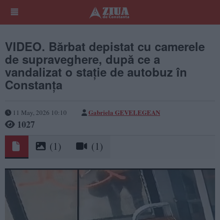
VIDEO. Bărbat depistat cu camerele
de supraveghere, după ce a
vandalizat o stație de autobuz în
Constanța
Gabriela GEVELEGEAN
11 May, 2026 10:10
1027
(1)
(1)