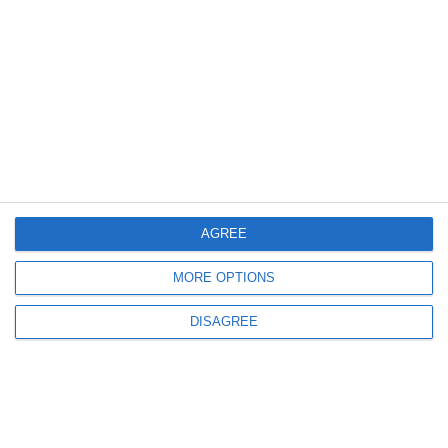
Undă verde pentru o nouă investiție imobiliară pe strada Soveja
Societatea BCD Intermed SRL demolează două corpuri și ridică un bloc cu
4 etaje lângă Parcul Tăbăcărie
AGREE
464
07 Aug, 2026 13:22
MORE OPTIONS
Scandal la Mamaia SA
Carmen Ursu, la un pas de sentință într-un dosar de fals și executări silite
de milioane (DOCUMENT)
DISAGREE