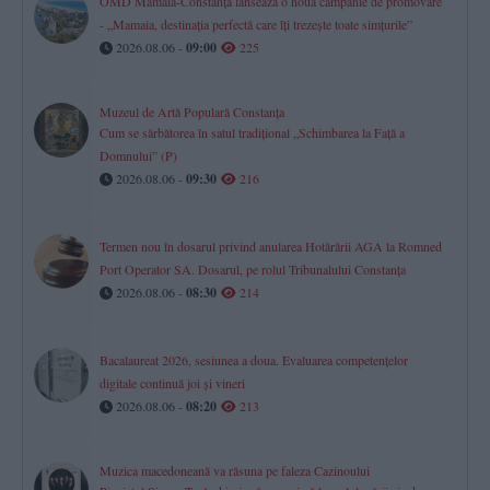
OMD Mamaia-Constanța lansează o nouă campanie de promovare
- „Mamaia, destinația perfectă care îți trezește toate simțurile”
2026.08.06 -
09:00
225
Muzeul de Artă Populară Constanța
Cum se sărbătorea în satul tradițional „Schimbarea la Față a
Domnului” (P)
2026.08.06 -
09:30
216
Termen nou în dosarul privind anularea Hotărârii AGA la Romned
Port Operator SA. Dosarul, pe rolul Tribunalului Constanța
2026.08.06 -
08:30
214
Bacalaureat 2026, sesiunea a doua. Evaluarea competențelor
digitale continuă joi și vineri
2026.08.06 -
08:20
213
Muzica macedoneană va răsuna pe faleza Cazinoului