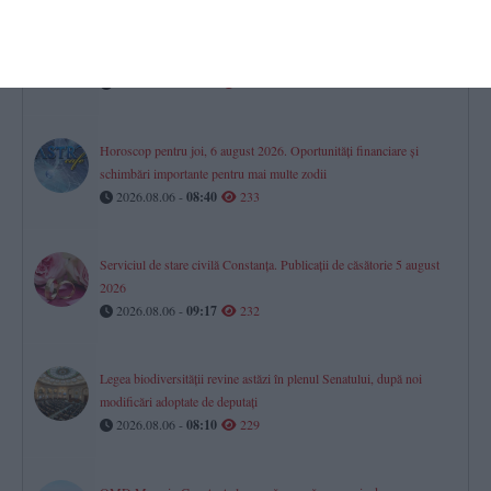
Tradiții pentru spor și sănătate la Schimbarea la Față! Dacă astăzi
vremea este însorită, toamna va fi una roditoare și îmbelșugată
2026.08.06 -
09:22
237
Horoscop pentru joi, 6 august 2026. Oportunități financiare și
schimbări importante pentru mai multe zodii​
2026.08.06 -
08:40
233
Serviciul de stare civilă Constanţa. Publicaţii de căsătorie 5 august
2026
2026.08.06 -
09:17
232
Legea biodiversității revine astăzi în plenul Senatului, după noi
modificări adoptate de deputați
2026.08.06 -
08:10
229