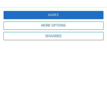
investiții de pe strada Madrid
AGREE
MORE OPTIONS
DISAGREE
1256
17 Jul, 2026 12:02
Constanța
A fost emis avizul de construire pentru extinderea și branșarea la rețeaua de
gaze naturale pe strada Celulozei
503
16 Jul, 2026 08:16