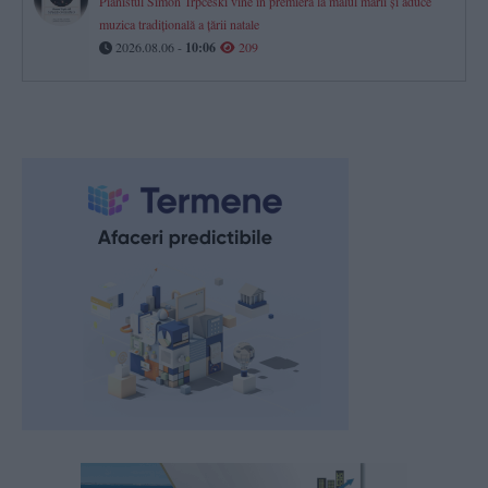
Pianistul Simon Trpčeski vine în premieră la malul mării și aduce
muzica tradițională a țării natale
2026.08.06 -
10:06
209