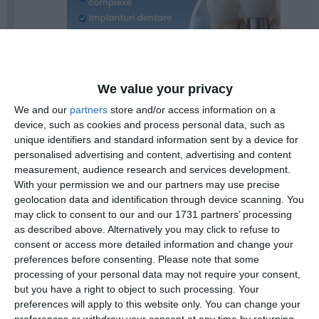
We value your privacy
We and our
partners
store and/or access information on a
device, such as cookies and process personal data, such as
unique identifiers and standard information sent by a device for
personalised advertising and content, advertising and content
Susținem investițiile în infrastructura de
measurement, audience research and services development.
distribuție, dar investițiile trebuie să fie
With your permission we and our partners may use precise
eficiente, justificate și orientate către servicii
geolocation data and identification through device scanning. You
may click to consent to our and our 1731 partners’ processing
mai bune pentru consumatori”.
as described above. Alternatively you may click to refuse to
consent or access more detailed information and change your
preferences before consenting.
Please note that some
processing of your personal data may not require your consent,
Evoluția în scădere a tarifelor de distribuție gaze naturale este
but you have a right to object to such processing. Your
determinată în principal de operatorii cu volume mari: Distrigaz Sud
preferences will apply to this website only. You can change your
Rețele și Delgaz Grid, care împreună deservesc aproape 90% din