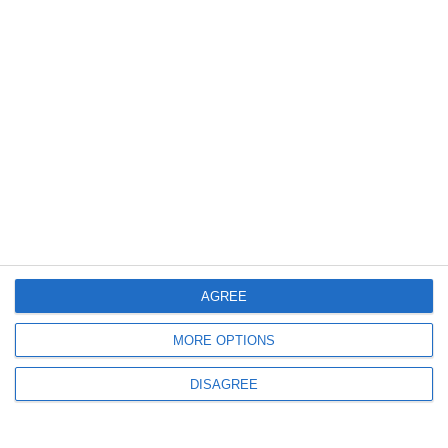
4451
02 Aug, 2026 21:29
RAJA SA
Consumurile excesive impun sistarea temporară a furnizării apei în Mihail
Kogălniceanu, județul Constanța în timpul nopții
AGREE
345
31 Jul, 2026 08:43
MORE OPTIONS
Fără apă în zona de nord a Medgidiei pe 5 august. RAJA Constanța anunță
lucrări la rețea
DISAGREE