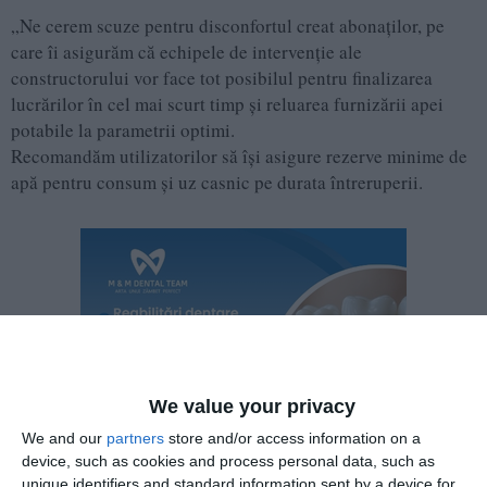
„Ne cerem scuze pentru disconfortul creat abonaților, pe
care îi asigurăm că echipele de intervenție ale
constructorului vor face tot posibilul pentru finalizarea
lucrărilor în cel mai scurt timp și reluarea furnizării apei
potabile la parametrii optimi.
Recomandăm utilizatorilor să își asigure rezerve minime de
apă pentru consum și uz casnic pe durata întreruperii.
We value your privacy
We and our
partners
store and/or access information on a
device, such as cookies and process personal data, such as
unique identifiers and standard information sent by a device for