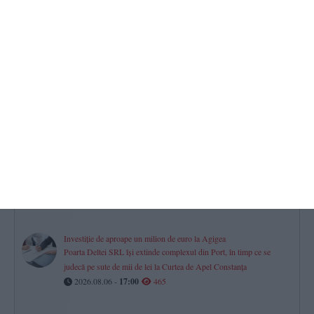
să-și vândă foarte scump pielea“
2026.08.06 -
17:00
732
Mall-urile din Constanța
Istoria, proprietarii și evoluția financiară a City Park, VIVO! și
Tomis Mall. Cum s-a mutat viața comercială a orașului
2026.08.06 -
17:00
602
Constanța
Procurorii DIICOT contestă clemența acordată unei tinere prinsă
cu cocaină și ketamină la Sunwaves
2026.08.06 -
17:00
497
Investiție de aproape un milion de euro la Agigea
Poarta Deltei SRL își extinde complexul din Port, în timp ce se
judecă pe sute de mii de lei la Curtea de Apel Constanța
2026.08.06 -
17:00
465