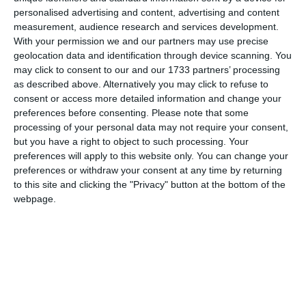
personalised advertising and content, advertising and content
measurement, audience research and services development.
With your permission we and our partners may use precise
geolocation data and identification through device scanning. You
may click to consent to our and our 1733 partners’ processing
Atragem atenția că, după reluarea furnizării, apa poate
as described above. Alternatively you may click to refuse to
prezenta modificări temporare ale calității, cum ar fi
consent or access more detailed information and change your
turbiditatea sau culoarea. În acest caz, este indicat ca apa să
preferences before consenting.
Please note that some
fie utilizată doar în scopuri casnice, până la limpezire
processing of your personal data may not require your consent,
but you have a right to object to such processing. Your
Investițiile pentru modernizarea și dezvoltarea sistemelor de
preferences will apply to this website only. You can change your
alimentare cu apă potabilă sunt realizate în beneficiul
preferences or withdraw your consent at any time by returning
to this site and clicking the "Privacy" button at the bottom of the
consumatorilor, având ca obiectiv furnizarea unor servicii
webpage.
ireproșabile și, implicit, creșterea calității vieții. Prin
implementarea acestora se realizează îmbunătățirea
capacității de transport și distribuție a apei potabile,
asigurarea debitului de alimentare și a calității apei,
reducerea pierderilor în rețea, precum și siguranța și
continuitatea furnizării serviciilor”, specifică RAJA
Constanța.