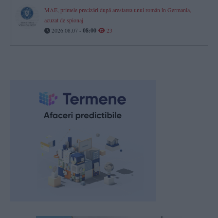
MAE, primele precizări după arestarea unui român în Germania,
acuzat de spionaj
2026.08.07 -
08:00
23