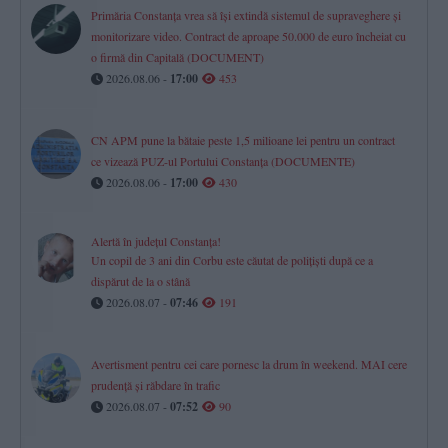
Primăria Constanța vrea să își extindă sistemul de supraveghere și
monitorizare video. Contract de aproape 50.000 de euro încheiat cu
o firmă din Capitală (DOCUMENT)
2026.08.06 -
17:00
453
CN APM pune la bătaie peste 1,5 milioane lei pentru un contract
ce vizează PUZ-ul Portului Constanța (DOCUMENTE)
2026.08.06 -
17:00
430
Alertă în județul Constanța!
Un copil de 3 ani din Corbu este căutat de polițiști după ce a
dispărut de la o stână
2026.08.07 -
07:46
191
Avertisment pentru cei care pornesc la drum în weekend. MAI cere
prudență și răbdare în trafic
2026.08.07 -
07:52
90