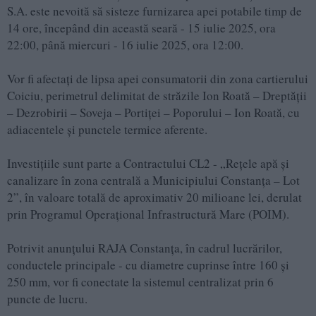
S.A. este nevoită să sisteze furnizarea apei potabile timp de
14 ore, începând din această seară - 15 iulie 2025, ora
22:00, până miercuri - 16 iulie 2025, ora 12:00.
Vor fi afectați de lipsa apei consumatorii din zona cartierului
Coiciu, perimetrul delimitat de străzile Ion Roată – Dreptății
– Dezrobirii – Soveja – Portiței – Poporului – Ion Roată, cu
adiacentele și punctele termice aferente.
Investițiile sunt parte a Contractului CL2 - „Rețele apă și
canalizare în zona centrală a Municipiului Constanța – Lot
2”, în valoare totală de aproximativ 20 milioane lei, derulat
prin Programul Operațional Infrastructură Mare (POIM).
Potrivit anunțului RAJA Constanța, în cadrul lucrărilor,
conductele principale - cu diametre cuprinse între 160 și
250 mm, vor fi conectate la sistemul centralizat prin 6
puncte de lucru.