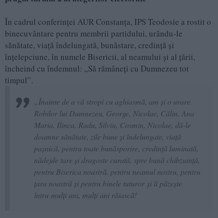
În cadrul conferinței AUR Constanța, IPS Teodosie a rostit o
binecuvântare pentru membrii partidului, urându-le
sănătate, viață îndelungată, bunăstare, credință și
înțelepciune, în numele Bisericii, al neamului și al țării,
încheind cu îndemnul: „Să rămâneți cu Dumnezeu tot
timpul”.
„Înainte de a vă stropi cu aghiasmă, am și o urare.
Robilor lui Dumnezeu, George, Nicolae, Călin, Ana
Maria, Ilinca, Radu, Silviu, Cosmin, Nicolae, dă-le
doamne sănătate, zile bune și îndelungate, viață
pașnică, pentru toate bunăsporire, credință luminată,
nădejde tare și dragoste curată, spre bună chibzuință,
pentru Biserica noastră, pentru neamul nostru, pentru
țara noastră și pentru binele tuturor și îi păzește
întru mulți ani, mulți ani răiască!