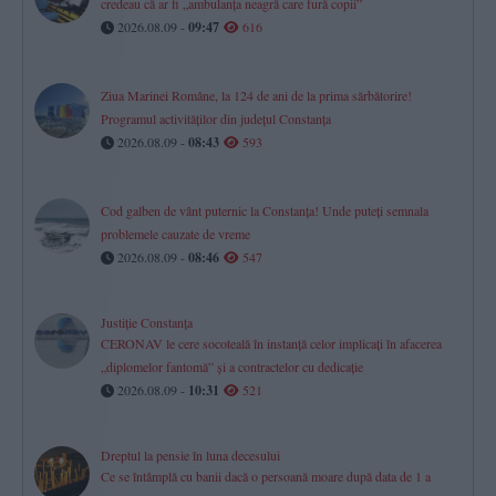
credeau că ar fi „ambulanţa neagră care fură copii”
2026.08.09 -
09:47
616
Ziua Marinei Române, la 124 de ani de la prima sărbătorire!
Programul activităților din județul Constanța
2026.08.09 -
08:43
593
Cod galben de vânt puternic la Constanța! Unde puteți semnala
problemele cauzate de vreme
2026.08.09 -
08:46
547
Justiție Constanța
CERONAV le cere socoteală în instanță celor implicați în afacerea
„diplomelor fantomă” și a contractelor cu dedicație
2026.08.09 -
10:31
521
Dreptul la pensie în luna decesului
Ce se întâmplă cu banii dacă o persoană moare după data de 1 a