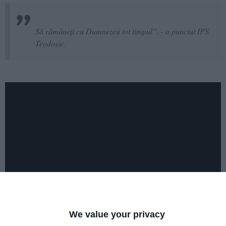
Să rămâneți cu Dumnezeu tot timpul”. - a punctat IPS
Teodosie.
We value your privacy