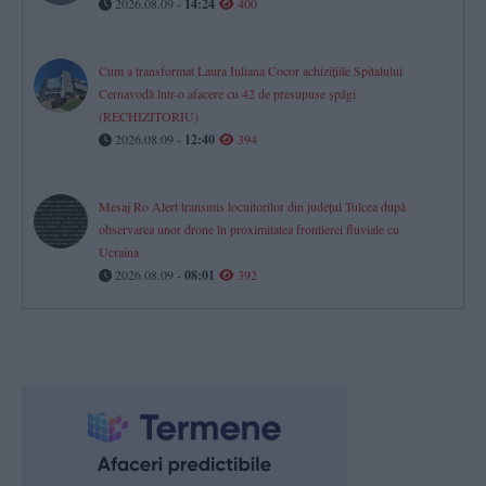
2026.08.09 -
14:24
400
Cum a transformat Laura Iuliana Cocor achizițiile Spitalului
Cernavodă într-o afacere cu 42 de presupuse șpăgi
(RECHIZITORIU)
2026.08.09 -
12:40
394
Mesaj Ro Alert transmis locuitorilor din județul Tulcea după
observarea unor drone în proximitatea frontierei fluviale cu
Ucraina
2026.08.09 -
08:01
392