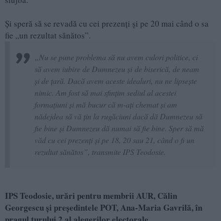
Și speră să se revadă cu cei prezenți și pe 20 mai când o sa
fie „un rezultat sănătos”.
„Nu se pune problema să nu avem culori politice, ci
să avem iubire de Dumnezeu și de biserică, de neam
și de țară. Dacă avem aceste idealuri, nu ne lipsește
nimic. Am fost să mai sfințim sediul al acestei
formațiuni și mă bucur că m-ați chemat și am
nădejdea să vă țin la rugăciuni dacă dă Dumnezeu să
fie bine și Dumnezeu dă numai să fie bine. Sper să mă
văd cu cei prezenți și pe 18, 20 sau 21, când o fi un
rezultat sănătos”, transmite IPS Teodosie.
IPS Teodosie, urări pentru membrii AUR, Călin
Georgescu și președintele POT, Ana-Maria Gavrilă, în
pragul turului 2 al alegerilor electorale