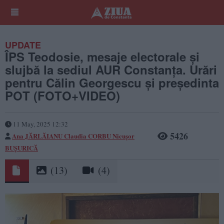
UPDATE
ÎPS Teodosie, mesaje electorale și
slujbă la sediul AUR Constanța. Urări
pentru Călin Georgescu și președinta
POT (FOTO+VIDEO)
11 May, 2025 12:32
5426
Ana JĂRLĂIANU
Claudia CORBU
Nicușor
BUȘURICĂ
(13)
(4)