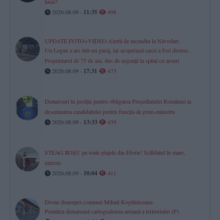
lunii?
2026.08.09 -
11:35
498
UPDATE.FOTO+VIDEO.Alertă de incendiu la Năvodari
Un Logan a ars într-un garaj, iar acoperișul casei a fost distrus.
Proprietarul de 75 de ani, dus de urgență la spital cu arsuri
2026.08.09 -
17:31
473
Demersuri în justiție pentru obligarea Președintelui României la
desemnarea candidatului pentru funcția de prim-ministru
2026.08.09 -
13:33
439
STEAG ROȘU pe toate plajele din Eforie! Scăldatul în mare,
interzis
2026.08.09 -
10:04
411
Drone deasupra comunei Mihail Kogălniceanu
Primăria demarează cartografierea aeriană a teritoriului (P)