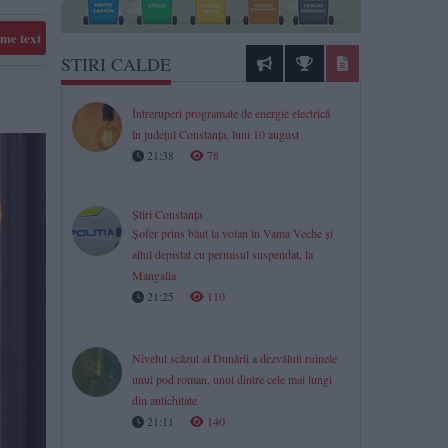
me text
STIRI CALDE
Întreruperi programate de energie electrică
în județul Constanța, luni 10 august
21:38
78
Știri Constanța
Șofer prins băut la volan în Vama Veche și
altul depistat cu permisul suspendat, la
Mangalia
21:25
110
Nivelul scăzut al Dunării a dezvăluit ruinele
unui pod roman, unul dintre cele mai lungi
din antichitate
21:11
140