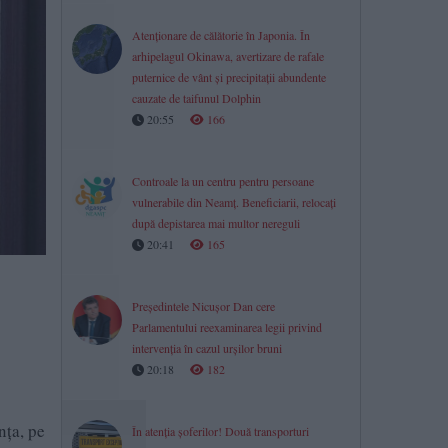
Atenționare de călătorie în Japonia. În
arhipelagul Okinawa, avertizare de rafale
puternice de vânt și precipitații abundente
cauzate de taifunul Dolphin
20:55
166
Controale la un centru pentru persoane
vulnerabile din Neamț. Beneficiarii, relocați
după depistarea mai multor nereguli
20:41
165
Președintele Nicușor Dan cere
Parlamentului reexaminarea legii privind
intervenția în cazul urșilor bruni
20:18
182
nţa, pe
În atenția șoferilor! Două transporturi