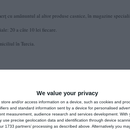
erţ cu amănuntul al altor produse casnice, în magazine speciali
iale: 20 a câte 10 lei fiecare.
iciliul în Turcia.
We value your privacy
store and/or access information on a device, such as cookies and pro
ifiers and standard information sent by a device for personalised adver
tent measurement, audience research and services development.
With 
 use precise geolocation data and identification through device scanni
ur 1733 partners’ processing as described above. Alternatively you may 