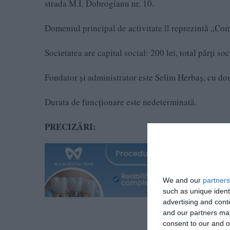
strada M.I. Dobrogianu nr. 10.
Domeniul principal de activitate îl reprezintă „Com
Societatea are capital social: 200 lei, total părţi soc
Fondator și administrator este Selim Herbaş, cu dom
Durata de funcţionare este nedeterminată.
PRECIZĂRI:
We and our
partners
such as unique ident
advertising and con
and our partners may
consent to our and o