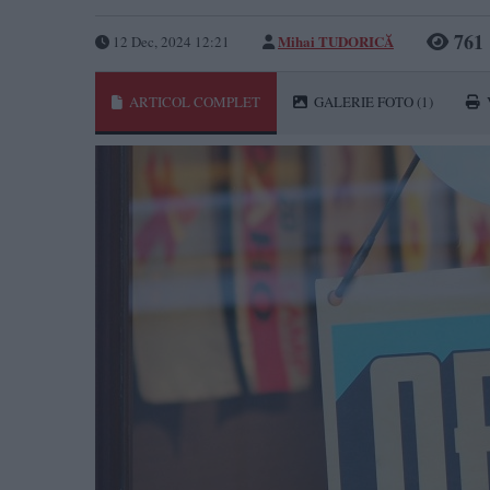
761
Mihai TUDORICĂ
12 Dec, 2024 12:21
ARTICOL COMPLET
GALERIE FOTO
(1)