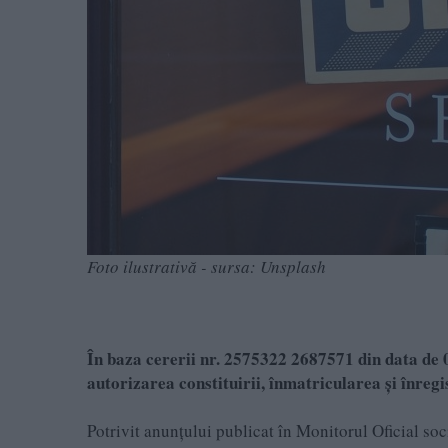
Foto ilustrativă - sursa: Unsplash
În baza cererii nr. 2575322 2687571 din data de 0
autorizarea constituirii, înmatricularea şi înr
Potrivit anunțului publicat în Monitorul Oficial so