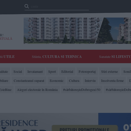
R!
IRTUALĂ
tii
UTILE
Stiinta,
CULTURA SI TEHNICA
Sanatate
SI LIFEST
litate
Social
Invatamant
Sport
Editorial
Fotoreportaj
Stiri externe
Sonda
biliare
Constanteanul suparat
Economic
Cultura
Interviu
Insolventa firme
D
EsteBine
Alegeri electorale în România
#sărbătoreşteDobrogea150
#sărbătoreşteDob