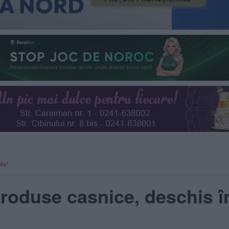
lia!
roduse casnice, deschis î