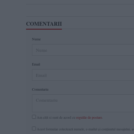
COMENTARII
Nume
Email
Comentariu
Am citit si sunt de acord cu
regulile de postare
.
Acest formular colectează numele, e-mailul şi conținutul mesajului, ast