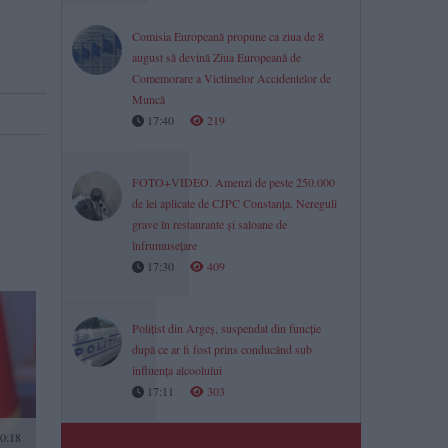
Comisia Europeană propune ca ziua de 8
august să devină Ziua Europeană de
Comemorare a Victimelor Accidentelor de
Muncă
17:40
219
FOTO+VIDEO. Amenzi de peste 250.000
de lei aplicate de CJPC Constanța. Nereguli
grave în restaurante și saloane de
înfrumusețare
17:30
409
Polițist din Argeș, suspendat din funcție
după ce ar fi fost prins conducând sub
influența alcoolului
17:11
303
0:18