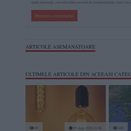
multe informaţii, consultă politica noastră de confidenţialitate, unde vei 
Posteaza comentariul
ARTICOLE ASEMANATOARE
ULTIMELE ARTICOLE DIN ACEEASI CATE
87
07 Aug, 2026 21:38
168