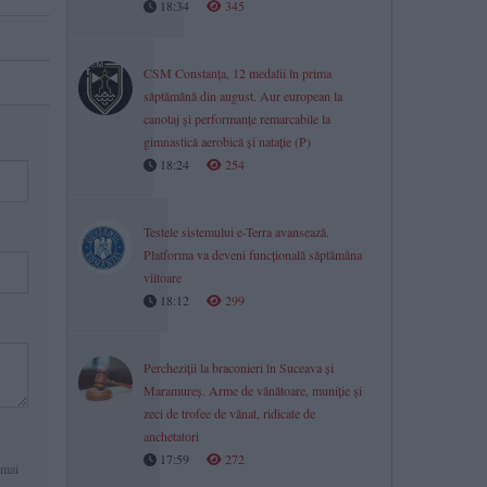
18:34
345
CSM Constanța, 12 medalii în prima
săptămână din august. Aur european la
canotaj și performanțe remarcabile la
gimnastică aerobică și natație (P)
18:24
254
Testele sistemului e-Terra avansează.
Platforma va deveni funcțională săptămâna
viitoare
18:12
299
Percheziții la braconieri în Suceava și
Maramureș. Arme de vânătoare, muniție și
zeci de trofee de vânat, ridicate de
anchetatori
17:59
272
 mai