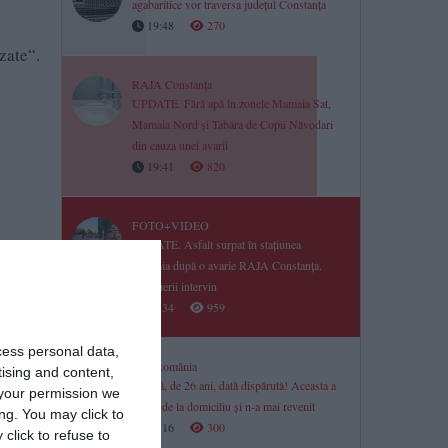
agabaritice vor traversa județul Constanța
19:48
270
zate“.
RAJA Constanța
UPDATE. Fără apă în zonele Mamaia Sat,
Mamaia Nord și Tabăra de Copii Năvodari
din cauza unei avarii
19:41
820
FOTO+VIDEO
UPDATE. Asfalt surpat în stațiunea
Mamaia după o avarie RAJA Constanța.
Pompierii intervin
19:34
959
cess personal data,
Știri România
tising and content,
Tânără, de 26 ani, dată dispărută! Aceasta a
your permission we
plecat de la domiciliu și n-a mai revenit
ng. You may click to
19:16
300
click to refuse to