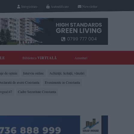
Inregistrare
Autentificare
Newsletter
YLE
Biblioteca
VIRTUALĂ
Anunturi
je de opinie
Interviu online
Achiziții, licitații, vânzări
eclaratii de avere Constanta
Evenimente in Constanta
rogea147
Cadre Securitate Constanta