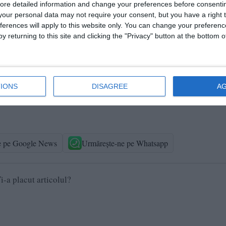
ore detailed information and change your preferences before consenti
ctivitatea jurnalistică este exonerată de la unele prevederi ale
our personal data may not require your consent, but you have a right t
 între libertatea de exprimare şi protecţia datelor cu caracter
ferences will apply to this website only. You can change your preferen
y returning to this site and clicking the "Privacy" button at the bottom
ublic și sunt obținute din surse publice deschise.
IONS
DISAGREE
A
ul Constanța
e pe Google News
Urmărește-ne pe Whatsapp
i-a placut articolul?