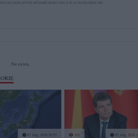
primi mai multe privind informaţii despre cum și de ce stocăm datele tale.
Nu exista.
GORIE
07 Aug, 2026 20:55
185
07 Aug, 2026 2