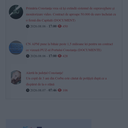
Primăria Constanța vrea să își extindă sistemul de supraveghere și
monitorizare video. Contract de aproape 50.000 de euro încheiat cu
o firmă din Capitală (DOCUMENT)
2026.08.06 -
17:00
450
CN APM pune la bătaie peste 1,5 milioane lei pentru un contract
ce vizează PUZ-ul Portului Constanța (DOCUMENTE)
2026.08.06 -
17:00
428
Alertă în județul Constanța!
Un copil de 3 ani din Corbu este căutat de polițiști după ce a
dispărut de la o stână
2026.08.07 -
07:46
106