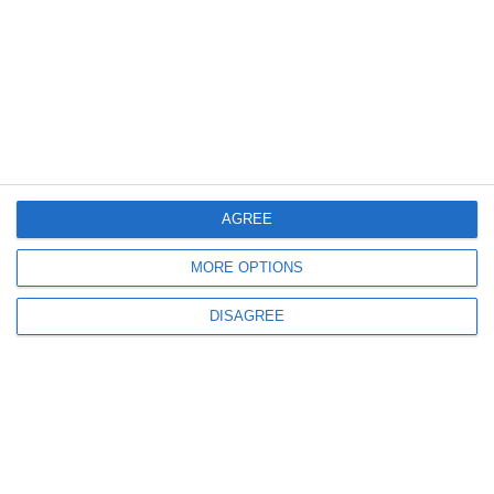
768
03 Jun, 2026 09:17
A fost cutremur noaptea trecută în România! L-ați simțit?
AGREE
MORE OPTIONS
DISAGREE
880
01 Jun, 2026 09:07
Două cutremure au avut loc noaptea trecută în România! Le-ați simțit?