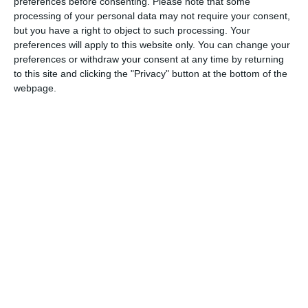
preferences before consenting.
Please note that some
processing of your personal data may not require your consent,
Adaugă-ne ca sursă în Google
but you have a right to object to such processing. Your
preferences will apply to this website only. You can change your
Urmărește-ne pe Google News
preferences or withdraw your consent at any time by returning
to this site and clicking the "Privacy" button at the bottom of the
Urmărește-ne pe Whatsapp
webpage.
Ti-a placut articolul?
COMENTARII
Nume