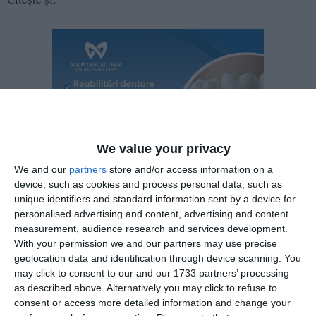
We value your privacy
We and our
partners
store and/or access information on a
device, such as cookies and process personal data, such as
unique identifiers and standard information sent by a device for
personalised advertising and content, advertising and content
measurement, audience research and services development.
With your permission we and our partners may use precise
geolocation data and identification through device scanning. You
Scenarii îngrijorătoare ale specialiștilor în cazul
may click to consent to our and our 1733 partners’ processing
cutremurelor din Insula Santorini! Posibile un cutremur
as described above. Alternatively you may click to refuse to
consent or access more detailed information and change your
major sau o erupție vulcanică