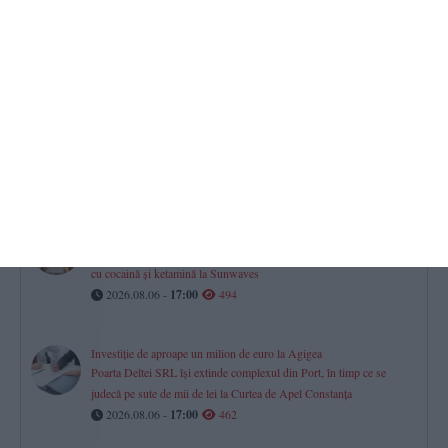
Gheorghe Popescu - „Vom avea meci greu. Csikszereda va veni
să-și vândă foarte scump pielea“
2026.08.06 -
17:00
731
Mall-urile din Constanța
Istoria, proprietarii și evoluția financiară a City Park, VIVO! și
Tomis Mall. Cum s-a mutat viața comercială a orașului
2026.08.06 -
17:00
592
Constanța
Procurorii DIICOT contestă clemența acordată unei tinere prinsă
cu cocaină și ketamină la Sunwaves
2026.08.06 -
17:00
494
Investiție de aproape un milion de euro la Agigea
Poarta Deltei SRL își extinde complexul din Port, în timp ce se
judecă pe sute de mii de lei la Curtea de Apel Constanța
2026.08.06 -
17:00
462