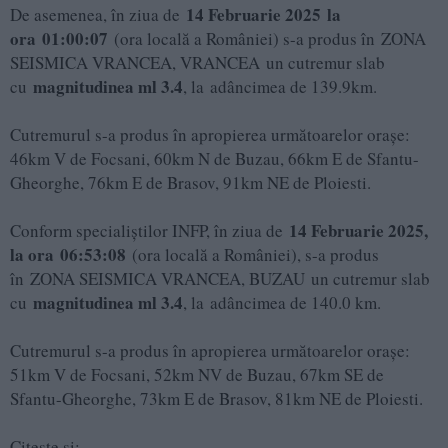
14 Februarie 2025 la
De asemenea, în ziua de
ora 01:00:07
(ora locală a României) s-a produs în ZONA
SEISMICA VRANCEA, VRANCEA un cutremur slab
magnitudinea ml 3.4
cu
, la adâncimea de 139.9km.
Cutremurul s-a produs în apropierea următoarelor oraşe:
46km V de Focsani, 60km N de Buzau, 66km E de Sfantu-
Gheorghe, 76km E de Brasov, 91km NE de Ploiesti.
14 Februarie 2025,
Conform specialiștilor INFP, în ziua de
la ora 06:53:08
(ora locală a României), s-a produs
în ZONA SEISMICA VRANCEA, BUZAU un cutremur slab
magnitudinea ml 3.4
cu
, la adâncimea de 140.0 km.
Cutremurul s-a produs în apropierea următoarelor oraşe:
51km V de Focsani, 52km NV de Buzau, 67km SE de
Sfantu-Gheorghe, 73km E de Brasov, 81km NE de Ploiesti.
Citește și: