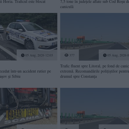
ii Horia. Traficul este blocat
7,5 tone în județele aflate sub Cod Roșu d
caniculă
05 Aug, 2026 12:03
377
05 Aug, 2026 0
Trafic fluent spre Litoral, pe fond de cani
ecedat într-un accident rutier pe
extremă. Recomandările polițiștilor pentr
așov și Sibiu
drumul spre Constanța