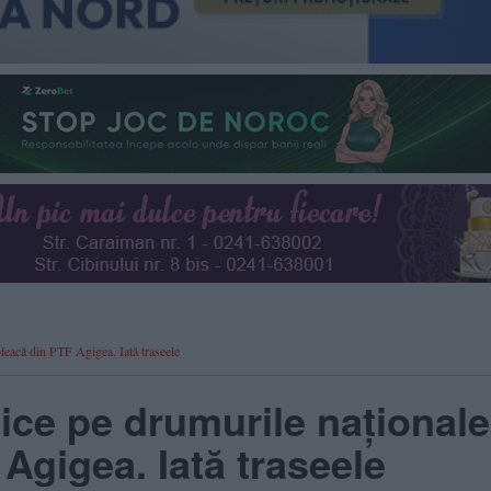
pleacă din PTF Agigea. Iată traseele
ice pe drumurile naționale
Agigea. Iată traseele