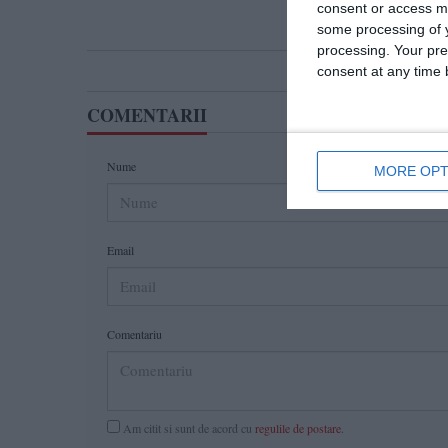
consent or access m
some processing of y
processing. Your pre
consent at any time b
COMENTARII
Nume
MORE OPT
Email
Comentariu
Am citit si sunt de acord cu
regulile de postare
.