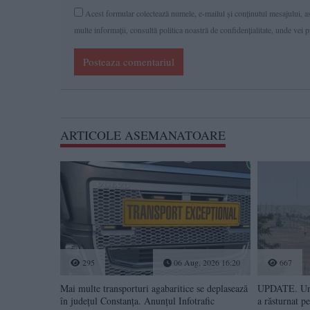
Acest formular colectează numele, e-mailul şi conținutul mesajului, ast
multe informaţii, consultă politica noastră de confidenţialitate, unde vei 
Posteaza comentariul
ARTICOLE ASEMANATOARE
295
06 Aug, 2026 16:20
667
Mai multe transporturi agabaritice se deplasează
UPDATE. Un a
în județul Constanța. Anunțul Infotrafic
a răsturnat 