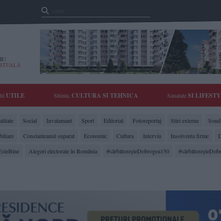
R!
IRTUALĂ
tii
UTILE
Stiinta,
CULTURA SI TEHNICA
Sanatate
SI LIFEST
litate
Social
Invatamant
Sport
Editorial
Fotoreportaj
Stiri externe
Sonda
biliare
Constanteanul suparat
Economic
Cultura
Interviu
Insolventa firme
D
EsteBine
Alegeri electorale în România
#sărbătoreşteDobrogea150
#sărbătoreşteDob