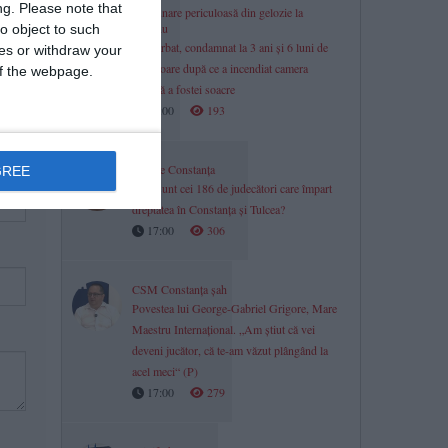
ng.
Please note that
Răzbunare periculoasă din gelozie la
Limanu
o object to such
Un bărbat, condamnat la 3 ani și 6 luni de
ces or withdraw your
închisoare după ce a incendiat camera
 of the webpage.
tehnică a fostei soacre
17:00
193
Justiție Constanța
GREE
Cine sunt cei 186 de judecători care împart
dreptatea în Constanța și Tulcea?
17:00
306
CSM Constanța șah
Povestea lui George-Gabriel Grigore, Mare
Maestru Internațional. „Am știut că vei
deveni jucător, că te-am văzut plângând la
acel meci“ (P)
17:00
279