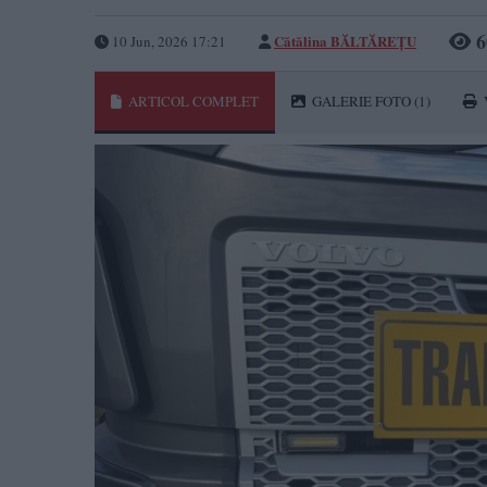
6
Cătălina BĂLTĂREȚU
10 Jun, 2026 17:21
ARTICOL COMPLET
GALERIE FOTO
(1)