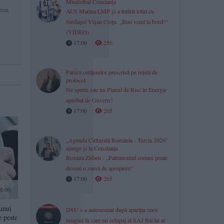
Minifotbal Constanța
 mai
ACS Marina LMP și-a întărit lotul cu
fundașul Vișan Crețu. „Bun venit la bord!“
(VIDEO)
17:00
256
Panica cetățenilor prescrisă pe rețetă de
protocol
Ne sperie sau nu Planul de Risc în Energie
aprobat de Guvern?
17:00
205
„Agenda Culturală România - Turcia 2026”
ajunge și la Constanța
Roxana Zidaru - „Patrimoniul comun poate
deveni o sursă de apropiere”
17:00
205
8:00
 unui
DSU s-a autosesizat după apariția unor
e peste
imagini în care un echipaj al SAJ Bacău ar