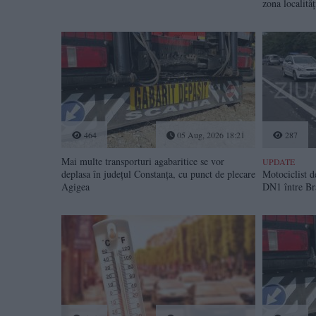
zona localităț
464
05 Aug, 2026 18:21
287
Mai multe transporturi agabaritice se vor
UPDATE
deplasa în județul Constanța, cu punct de plecare
Motociclist d
Agigea
DN1 între Br