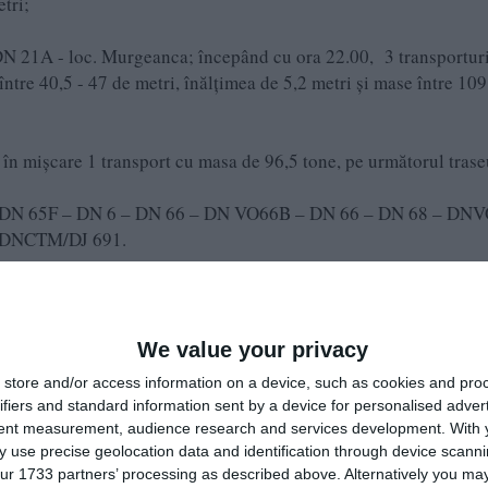
tri;
 21A - loc. Murgeanca; începând cu ora 22.00, 3 transportur
ntre 40,5 - 47 de metri, înălțimea de 5,2 metri și mase între 109
în mișcare 1 transport cu masa de 96,5 tone, pe următorul trase
– DN 65F – DN 6 – DN 66 – DN VO66B – DN 66 – DN 68 – DN
 DNCTM/DJ 691.
rutieră.
e pe Google News
Urmărește-ne pe Whatsapp
We value your privacy
store and/or access information on a device, such as cookies and pro
ifiers and standard information sent by a device for personalised adver
i-a placut articolul?
tent measurement, audience research and services development.
With 
 use precise geolocation data and identification through device scanni
ur 1733 partners’ processing as described above. Alternatively you may 