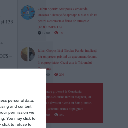
Clubul Sportiv Axiopolis Cernavodă
i
lansează o licitație de aproape 800.000 de lei
 și 133
pentru a contracta o firmă de curățenie
(DOCUMENTE)
17:00
160
u:
Iulian Gropoșilă și Niculae Peride, implicați
VOCS –
într-un proces privind un apartament deținut
în coproprietate. Cazul este la Tribunalul
Constanța
17:00
204
Răzbunare grotescă la Constanța
A stropit-o cu urină într-un magazin, iar
cess personal data,
familia a devastat o casă cu bâte și mese.
tising and content,
Liderul atacului, trimis după gratii
your permission we
17:00
489
ng. You may click to
click to refuse to