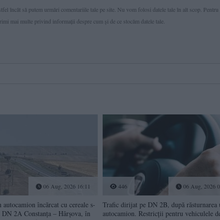
fel încât să putem urmări comentariile tale pe site. Nu vom folosi datele tale în alt scop. Pentru
primi mai multe privind informaţii despre cum și de ce stocăm datele tale.
06 Aug, 2026 16:11
446
06 Aug, 2026 0
utocamion încărcat cu cereale s-
Trafic dirijat pe DN 2B, după răsturnarea
pe DN 2A Constanța – Hârșova, în
autocamion. Restricții pentru vehiculele d