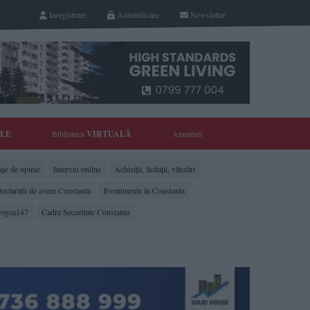
Inregistrare
Autentificare
Newsletter
YLE
Biblioteca
VIRTUALĂ
Anunturi
je de opinie
Interviu online
Achiziții, licitații, vânzări
eclaratii de avere Constanta
Evenimente in Constanta
rogea147
Cadre Securitate Constanta