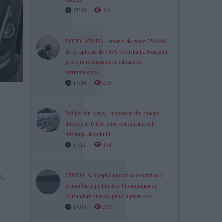
17:40
140
FOTO+VIDEO. Amenzi de peste 250.000
de lei aplicate de CJPC Constanța. Nereguli
grave în restaurante și saloane de
înfrumusețare
17:30
238
Polițist din Argeș, suspendat din funcție
după ce ar fi fost prins conducând sub
influența alcoolului
17:11
174
i,
VIDEO. A început inundarea controlată a
primei barje pe Dunăre. Operațiunea de
scufundare durează până la patru ore
17:03
315
1