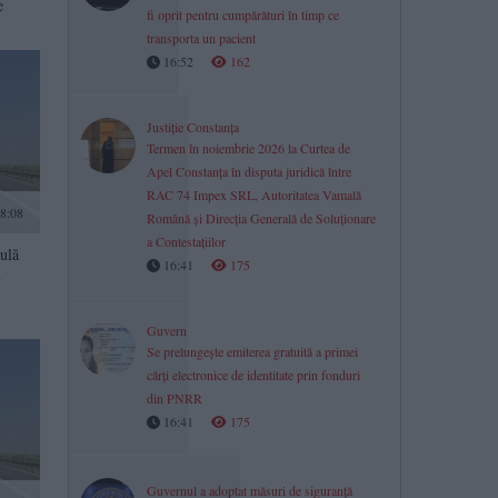
e
fi oprit pentru cumpărături în timp ce
transporta un pacient
16:52
162
Justiție Constanța
Termen în noiembrie 2026 la Curtea de
Apel Constanța în disputa juridică între
RAC 74 Impex SRL, Autoritatea Vamală
8:08
Română și Direcția Generală de Soluționare
a Contestațiilor
culă
16:41
175
u
Guvern
Se prelungește emiterea gratuită a primei
cărți electronice de identitate prin fonduri
din PNRR
16:41
175
Guvernul a adoptat măsuri de siguranță