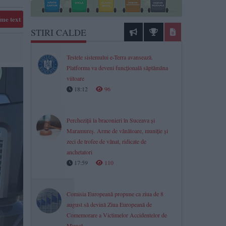
me text
STIRI CALDE
Testele sistemului e-Terra avansează.
Platforma va deveni funcțională săptămâna
viitoare
18:12
96
Percheziții la braconieri în Suceava și
Maramureș. Arme de vânătoare, muniție și
zeci de trofee de vânat, ridicate de
anchetatori
17:59
110
Comisia Europeană propune ca ziua de 8
august să devină Ziua Europeană de
Comemorare a Victimelor Accidentelor de
Muncă