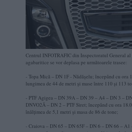
Centrul INFOTRAFIC din Inspectoratul General al Po
agabaritice se vor deplasa pe următoarele trasee:
- Topa Mică – DN 1F - Nădășelu; începând cu ora 16
lungimea de 44 de metri și mase între 110 și 113 to
- PTF Agigea – DN 39A – DN 39 – A4 – DN 3 – D
DNVO2Ă – DN 2 – PTF Siret; începând cu ora 18.00
înălțimea de 5,1 metri și masa de 86 de tone;
- Craiova – DN 65 – DN 65F – DN 6 – DN 66 – A1 –