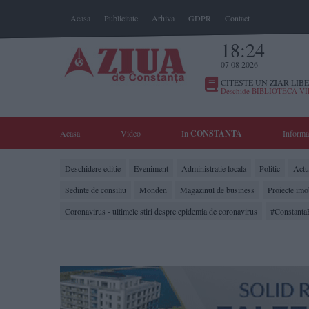
Acasa
Publicitate
Arhiva
GDPR
Contact
18:24
07 08 2026
CITESTE UN ZIAR LIBE
Deschide BIBLIOTECA V
Acasa
Video
In
CONSTANTA
Informa
Deschidere editie
Eveniment
Administratie locala
Politic
Actua
Sedinte de consiliu
Monden
Magazinul de business
Proiecte imo
Coronavirus - ultimele stiri despre epidemia de coronavirus
#Constanta