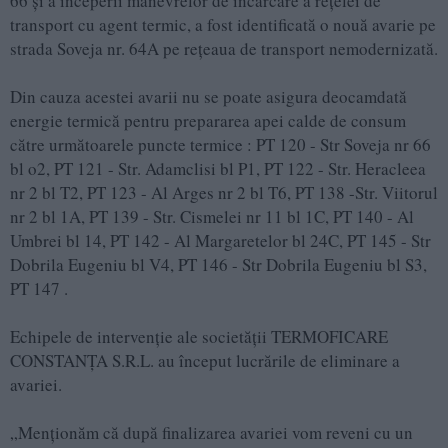
66 și a începerii manevrelor de încărcare a rețelei de
transport cu agent termic, a fost identificată o nouă avarie pe
strada Soveja nr. 64A pe rețeaua de transport nemodernizată.
Din cauza acestei avarii nu se poate asigura deocamdată
energie termică pentru prepararea apei calde de consum
către următoarele puncte termice : PT 120 - Str Soveja nr 66
bl o2, PT 121 - Str. Adamclisi bl P1, PT 122 - Str. Heracleea
nr 2 bl T2, PT 123 - Al Arges nr 2 bl T6, PT 138 -Str. Viitorul
nr 2 bl 1A, PT 139 - Str. Cismelei nr 11 bl 1C, PT 140 - Al
Umbrei bl 14, PT 142 - Al Margaretelor bl 24C, PT 145 - Str
Dobrila Eugeniu bl V4, PT 146 - Str Dobrila Eugeniu bl S3,
PT 147 .
Echipele de intervenție ale societății TERMOFICARE
CONSTANȚA S.R.L. au început lucrările de eliminare a
avariei.
„Menționăm că după finalizarea avariei vom reveni cu un