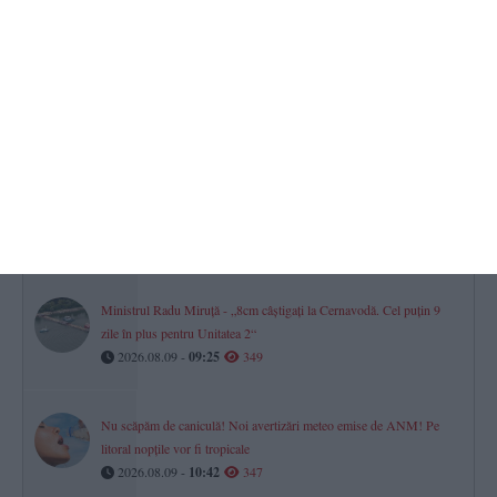
STEAG ROȘU pe toate plajele din Eforie! Scăldatul în mare,
interzis
2026.08.09 -
10:04
368
Mesaj Ro Alert transmis locuitorilor din județul Tulcea după
observarea unor drone în proximitatea frontierei fluviale cu
Ucraina
2026.08.09 -
08:01
351
Ministrul Radu Miruță - „8cm câștigați la Cernavodă. Cel puțin 9
zile în plus pentru Unitatea 2“
2026.08.09 -
09:25
349
Nu scăpăm de caniculă! Noi avertizări meteo emise de ANM! Pe
litoral nopțile vor fi tropicale
2026.08.09 -
10:42
347