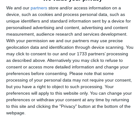
We and our
partners
store and/or access information on a
Citește și
device, such as cookies and process personal data, such as
O nouă întrerupere a energiei termice în câteva zone din
unique identifiers and standard information sent by a device for
Constanța, din cauza unei avarii
personalised advertising and content, advertising and content
measurement, audience research and services development.
With your permission we and our partners may use precise
geolocation data and identification through device scanning. You
Adaugă-ne ca sursă în Google
may click to consent to our and our 1733 partners’ processing
as described above. Alternatively you may click to refuse to
Urmărește-ne pe Google News
consent or access more detailed information and change your
preferences before consenting.
Please note that some
Urmărește-ne pe Whatsapp
processing of your personal data may not require your consent,
but you have a right to object to such processing. Your
preferences will apply to this website only. You can change your
Ti-a placut articolul?
preferences or withdraw your consent at any time by returning
to this site and clicking the "Privacy" button at the bottom of the
webpage.