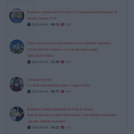
România a promovat în Divizia A a Campionatului European de
baschet feminin U18
2026.08.09 -
08:24
338
Cum a transformat Laura Iuliana Cocor achizițiile Spitalului
Cernavodă într-o afacere cu 42 de presupuse șpăgi
(RECHIZITORIU)
2026.08.09 -
12:40
335
Calendar-Ortodox
Ce sfinți sunt prăznuiți astăzi, 9 august 2026
2026.08.09 -
08:37
319
România la mâna importului de forță de muncă
Sute de meserii au rămas fără oameni. Lista oficială a meseriilor
„de care depinde economia”
2026.08.09 -
10:21
315