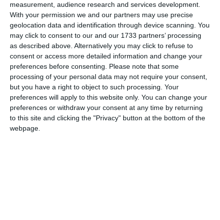
measurement, audience research and services development.
With your permission we and our partners may use precise
Comentariu
geolocation data and identification through device scanning. You
may click to consent to our and our 1733 partners’ processing
as described above. Alternatively you may click to refuse to
consent or access more detailed information and change your
preferences before consenting.
Please note that some
Am citit si sunt de acord cu
regulile de postare
.
processing of your personal data may not require your consent,
Acest formular colectează numele, e-mailul şi conținutul mesajului, astfel încât
but you have a right to object to such processing. Your
preferences will apply to this website only. You can change your
să putem urmări comentariile tale pe site. Nu vom folosi datele tale în alt scop.
preferences or withdraw your consent at any time by returning
Pentru mai multe informaţii, consultă politica noastră de confidenţialitate, unde vei
to this site and clicking the "Privacy" button at the bottom of the
primi mai multe privind informaţii despre cum și de ce stocăm datele tale.
webpage.
Posteaza comentariul
ARTICOLE ASEMANATOARE