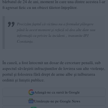
bărbatul de 24 de ani, moment în care una dintre acestea l-ar
fi agresat fizic cu un obiect tăietor-înțepător.
Precizăm faptul că victima nu a formulat plângere
până la acest moment și refuză să dea alte date sau
informații cu privire la incident. , transmite IPJ
Constanța.
În cauză, a fost întocmit un dosar de cercetare penală, sub
aspectul săvârșirii infracțiunilor de lovirea sau alte violențe,
portul și folosirea fără drept de arme albe și tulburarea
ordinii și liniștii publice.
Adaugă-ne ca sursă în Google
Urmărește-ne pe Google News