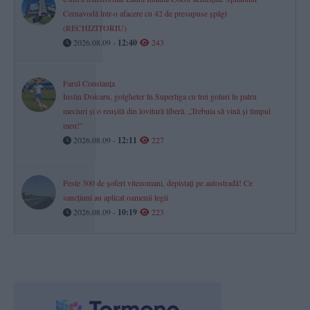
Cernavodă într-o afacere cu 42 de presupuse șpăgi
(RECHIZITORIU)
2026.08.09 -
12:40
243
Farul Constanța
Iustin Doicaru, golgheter în Superliga cu trei goluri în patru
meciuri și o reușită din lovitură liberă. „Trebuia să vină și timpul
meu!”
2026.08.09 -
12:11
227
Peste 300 de șoferi vitezomani, depistați pe autostradă! Ce
sancțiuni au aplicat oamenii legii
2026.08.09 -
10:19
223