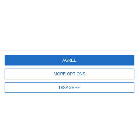
438
06 Aug, 2026 10:32
FOTO
Cazinoul din Constanța devine scena unui festival internațional de muzică!
11 weekenduri cu artiști de renume
AGREE
MORE OPTIONS
DISAGREE
468
06 Aug, 2026 09:00
OMD Mamaia-Constanța lansează o nouă campanie de promovare -
„Mamaia, destinația perfectă care îți trezește toate simțurile”