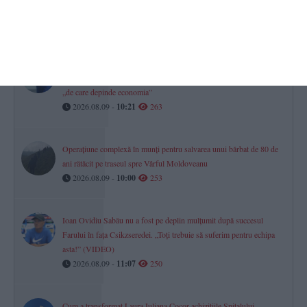
lunii?
2026.08.09 -
11:35
269
România la mâna importului de forță de muncă
Sute de meserii au rămas fără oameni. Lista oficială a meseriilor
„de care depinde economia”
2026.08.09 -
10:21
263
Operațiune complexă în munți pentru salvarea unui bărbat de 80 de
ani rătăcit pe traseul spre Vârful Moldoveanu
2026.08.09 -
10:00
253
Ioan Ovidiu Sabău nu a fost pe deplin mulțumit după succesul
Farului în fața Csikzseredei. „Toți trebuie să suferim pentru echipa
asta!” (VIDEO)
2026.08.09 -
11:07
250
Cum a transformat Laura Iuliana Cocor achizițiile Spitalului