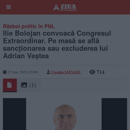
Război politic în PNL
Ilie Bolojan convoacă Congresul
Extraordinar. Pe masă se află
sancționarea sau excluderea lui
Adrian Veștea
714
Claudia MĂNASE
17 Jun, 2026 20:00
(1)