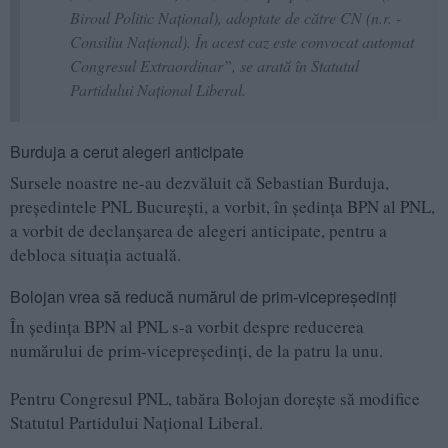
Biroul Politic Național), adoptate de către CN (n.r. -
Consiliu Național). În acest caz este convocat automat
Congresul Extraordinar”, se arată în Statutul
Partidului Național Liberal.
Burduja a cerut alegeri anticipate
Sursele noastre ne-au dezvăluit că Sebastian Burduja,
președintele PNL București, a vorbit, în ședința BPN al PNL,
a vorbit de declanșarea de alegeri anticipate, pentru a
debloca situația actuală.
Bolojan vrea să reducă numărul de prim-vicepreședinți
În ședința BPN al PNL s-a vorbit despre reducerea
numărului de prim-vicepreședinți, de la patru la unu.
Pentru Congresul PNL, tabăra Bolojan dorește să modifice
Statutul Partidului Național Liberal.