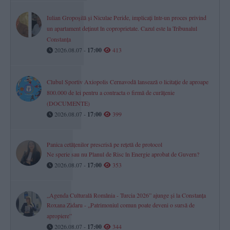
Iulian Gropoșilă și Niculae Peride, implicați într-un proces privind
un apartament deținut în coproprietate. Cazul este la Tribunalul
Constanța
2026.08.07 -
17:00
413
Clubul Sportiv Axiopolis Cernavodă lansează o licitație de aproape
800.000 de lei pentru a contracta o firmă de curățenie
(DOCUMENTE)
2026.08.07 -
17:00
399
Panica cetățenilor prescrisă pe rețetă de protocol
Ne sperie sau nu Planul de Risc în Energie aprobat de Guvern?
2026.08.07 -
17:00
353
„Agenda Culturală România - Turcia 2026” ajunge și la Constanța
Roxana Zidaru - „Patrimoniul comun poate deveni o sursă de
apropiere”
2026.08.07 -
17:00
344