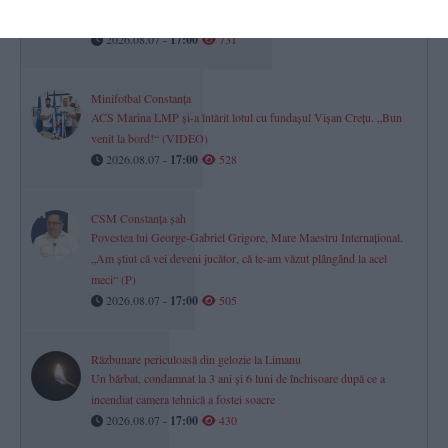
și Tulcea?
2026.08.07 -
17:00
731
Minifotbal Constanța
ACS Marina LMP și-a întărit lotul cu fundașul Vișan Crețu. „Bun
venit la bord!“ (VIDEO)
2026.08.07 -
17:00
528
CSM Constanța șah
Povestea lui George-Gabriel Grigore, Mare Maestru Internațional.
„Am știut că vei deveni jucător, că te-am văzut plângând la acel
meci“ (P)
2026.08.07 -
17:00
505
Răzbunare periculoasă din gelozie la Limanu
Un bărbat, condamnat la 3 ani și 6 luni de închisoare după ce a
incendiat camera tehnică a fostei soacre
2026.08.07 -
17:00
430