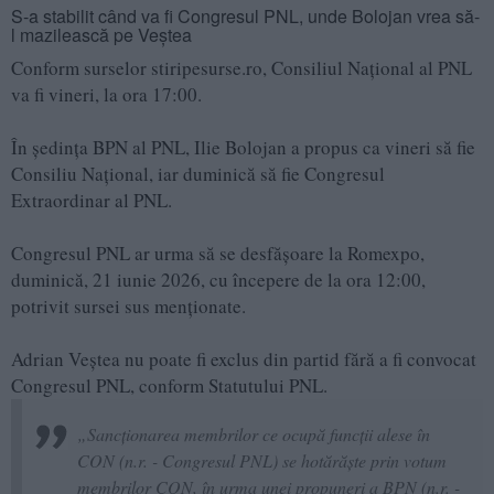
S-a stabilit când va fi Congresul PNL, unde Bolojan vrea să-
l mazilească pe Veștea
Conform surselor stiripesurse.ro, Consiliul Național al PNL
va fi vineri, la ora 17:00.
În ședința BPN al PNL, Ilie Bolojan a propus ca vineri să fie
Consiliu Național, iar duminică să fie Congresul
Extraordinar al PNL.
Congresul PNL ar urma să se desfășoare la Romexpo,
duminică, 21 iunie 2026, cu începere de la ora 12:00,
potrivit sursei sus menționate.
Adrian Veștea nu poate fi exclus din partid fără a fi convocat
Congresul PNL, conform Statutului PNL.
„Sancționarea membrilor ce ocupă funcții alese în
CON (n.r. - Congresul PNL) se hotărăște prin votum
membrilor CON, în urma unei propuneri a BPN (n.r. -