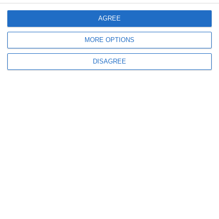
AGREE
MORE OPTIONS
DISAGREE
454
03 Aug, 2026 15:25
LIVE VIDEO
Ilie Bolojan, declarații după întânirea cu marii consumatori industriali de
energie- „Am stabilit măsuri privind reducerea consumului voluntar de
energie seara“
636
03 Aug, 2026 08:20
Ministerul Energiei cheamă marii consumatori la discuții. Măsuri pentru