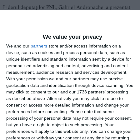
Liderul deputaților PNL, Gabriel Andronache, a prezentat,
în ședința BPN al PNL, modificările propuse.
We value your privacy
We and our
partners
store and/or access information on a
device, such as cookies and process personal data, such as
unique identifiers and standard information sent by a device for
personalised advertising and content, advertising and content
measurement, audience research and services development.
With your permission we and our partners may use precise
geolocation data and identification through device scanning. You
may click to consent to our and our 1733 partners’ processing
as described above. Alternatively you may click to refuse to
consent or access more detailed information and change your
preferences before consenting.
Please note that some
processing of your personal data may not require your consent,
but you have a right to object to such processing. Your
preferences will apply to this website only. You can change your
Concret, Andronache a vorbit despre reducerea numărului
preferences or withdraw your consent at any time by returning