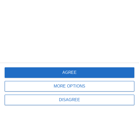
2621
24 Apr, 2024 08:09
Fotoreportaj
Atmosferă neobișnuită în Constanța! (FOTO+VIDEO)
AGREE
MORE OPTIONS
1510
23 Apr, 2024 09:51
Alertă meteo! O masă de aer încărcată cu particule de praf de origine
DISAGREE
sahariană va traversa România