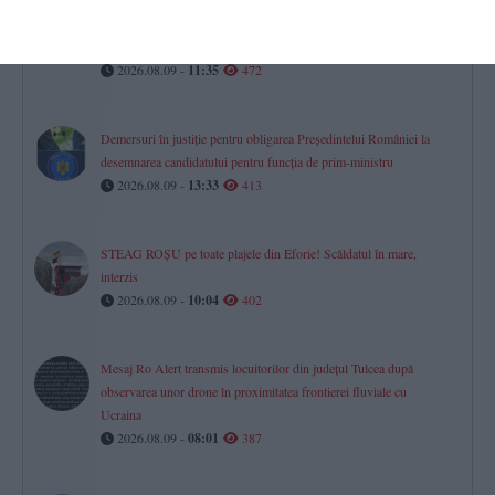
Dreptul la pensie în luna decesului
Ce se întâmplă cu banii dacă o persoană moare după data de 1 a
lunii?
2026.08.09 -
11:35
472
Demersuri în justiție pentru obligarea Președintelui României la
desemnarea candidatului pentru funcția de prim-ministru
2026.08.09 -
13:33
413
STEAG ROȘU pe toate plajele din Eforie! Scăldatul în mare,
interzis
2026.08.09 -
10:04
402
Mesaj Ro Alert transmis locuitorilor din județul Tulcea după
observarea unor drone în proximitatea frontierei fluviale cu
Ucraina
2026.08.09 -
08:01
387