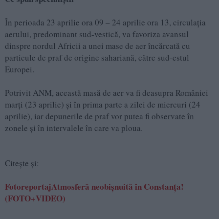
În perioada 23 aprilie ora 09 – 24 aprilie ora 13, circulația
aerului, predominant sud-vestică, va favoriza avansul
dinspre nordul Africii a unei mase de aer încărcată cu
particule de praf de origine sahariană, către sud-estul
Europei.
Potrivit ANM, această masă de aer va fi deasupra României
marți (23 aprilie) și în prima parte a zilei de miercuri (24
aprilie), iar depunerile de praf vor putea fi observate în
zonele și în intervalele în care va ploua.
Citește și:
FotoreportajAtmosferă neobișnuită în Constanța!
(FOTO+VIDEO)