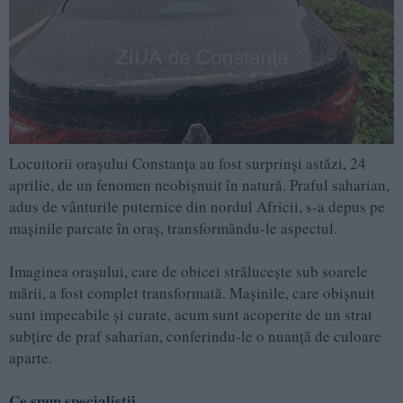
Locuitorii orașului Constanța au fost surprinși astăzi, 24
aprilie, de un fenomen neobișnuit în natură. Praful saharian,
adus de vânturile puternice din nordul Africii, s-a depus pe
mașinile parcate în oraș, transformându-le aspectul.
Imaginea orașului, care de obicei strălucește sub soarele
mării, a fost complet transformată. Mașinile, care obișnuit
sunt impecabile și curate, acum sunt acoperite de un strat
subțire de praf saharian, conferindu-le o nuanță de culoare
aparte.
Ce spun specialiștii