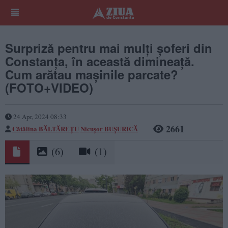
Surpriză pentru mai mulți șoferi din
Constanța, în această dimineață.
Cum arătau mașinile parcate?
(FOTO+VIDEO)
24 Apr, 2024 08:33
2661
Cătălina BĂLTĂREȚU
Nicușor BUȘURICĂ
(6)
(1)