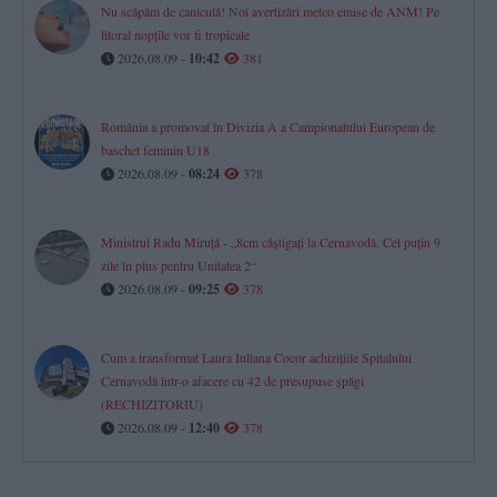
Nu scăpăm de caniculă! Noi avertizări meteo emise de ANM! Pe
litoral nopțile vor fi tropicale
2026.08.09 -
10:42
381
România a promovat în Divizia A a Campionatului European de
baschet feminin U18
2026.08.09 -
08:24
378
Ministrul Radu Miruță - „8cm câștigați la Cernavodă. Cel puțin 9
zile în plus pentru Unitatea 2“
2026.08.09 -
09:25
378
Cum a transformat Laura Iuliana Cocor achizițiile Spitalului
Cernavodă într-o afacere cu 42 de presupuse șpăgi
(RECHIZITORIU)
2026.08.09 -
12:40
378