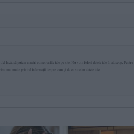
fel încât să putem urmări comentariile tale pe site. Nu vom folosi datele tale în alt scop. Pentru
primi mai multe privind informaţii despre cum și de ce stocăm datele tale.