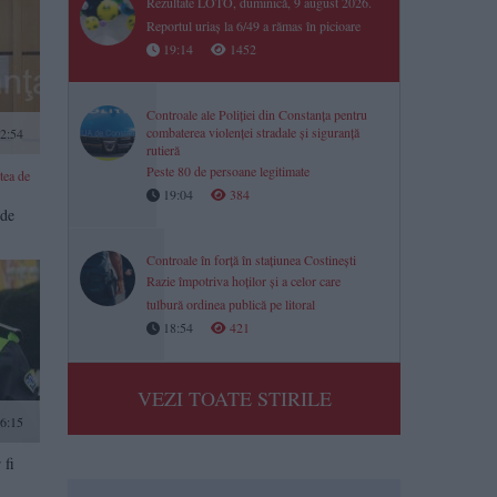
Rezultate LOTO, duminică, 9 august 2026.
Reportul uriaș la 6/49 a rămas în picioare
19:14
1452
Controale ale Poliției din Constanța pentru
combaterea violenței stradale și siguranță
2:54
rutieră
Peste 80 de persoane legitimate
tea de
19:04
384
 de
Controale în forță în stațiunea Costinești
Razie împotriva hoților și a celor care
tulbură ordinea publică pe litoral
18:54
421
VEZI TOATE STIRILE
6:15
 fi