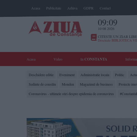
Acasa
Publicitate
Arhiva
GDPR
Contact
09:09
10 08 2026
CITESTE UN ZIAR LIBE
Deschide BIBLIOTECA V
Acasa
Video
In
CONSTANTA
Informa
Deschidere editie
Eveniment
Administratie locala
Politic
Actua
Sedinte de consiliu
Monden
Magazinul de business
Proiecte imo
Coronavirus - ultimele stiri despre epidemia de coronavirus
#Constanta