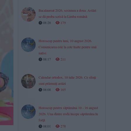
Bacalaureat 2026, sesiunea a doua. Astăzi
se dă proba scrisă la Limba română
08:28
179
Horoscop pentru luni, 10 august 2026.
Comunicarea este la cote înalte pentru unii
nativi
08:17
211
Calendar ortodox, 10 iulie 2026. Ce sfinți
sunt prăznuiți astăzi
08:08
165
Horoscop pentru săptămâna 10 - 16 august
2026. Una dintre zodii începe săptămâna în
forță
08:01
278