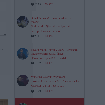
20:29
437
„Când încerci să o omori meduza, nu
moare”
O vietate de câțiva milimetri pare să fi
descoperit secretul nemuririi
20:11
368
 mai
Favorit pentru Palatul Victoria, Alexandru
Nazare evită răspunsul direct
„Discuțiile se poartă între partide”
19:52
392
Volodimir Zelenski avertizează
„Armata Rusiei se va mări”. Cine va trimite
50.000 de soldați la Moscova
19:29
389