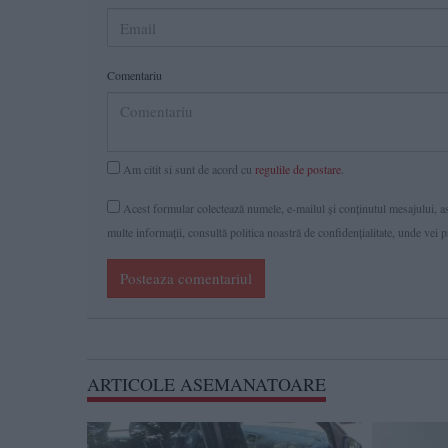
Comentariu
Am citit si sunt de acord cu
regulile de postare
.
Acest formular colectează numele, e-mailul şi conținutul mesajului, ast
multe informaţii, consultă politica noastră de confidenţialitate, unde vei 
Posteaza comentariul
ARTICOLE ASEMANATOARE