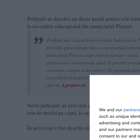
Polițiștii au deschis un dosar penal pentru rele tr
la un centru educațional din municipiul Ploiești.
'Polițiștii din cadrul Inspectoratul Județean de P
activități procedurale într-o cauză penală privi
municipiul Ploiești, aspectele reclamate vizând c
preliminare administrate până în prezent a rez
exercitate asupra a doi minori, în perioada mart
exercitării atribuțiilor profesionale desfășurate
citat de
Agerpres.ro.
Surse judiciare au precizat, pentru AGERPRES, că pe
We and our
partners
tras de urechi pe copii, le-ar fi vorbit urât, iar pe un
such as unique ident
advertising and con
În acest caz a fost deschis un dosar penal pentru re
and our partners may
consent to our and o