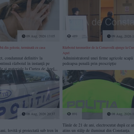
09 Aug, 2026 13:05
489
09 Aug, 2026 1
ă din gelozie, terminată cu casa
Războiul terenurilor de la Cernavodă ajunge la Cur
Apel
t, condamnat definitiv la
Administratorul unei firme agricole scapă
ontinuă războiul în instanță pe
pedeapsa penală prin prescripție
e și materiale la Curtea de Apel
08 Aug, 2026 20:37
891
08 Aug, 2026 1
Tânăr de 21 de ani, electrocutat după ce ar
ni, lovită și proiectată sub tren în
atins un stâlp de iluminat din Constanța.