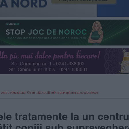
 centru educațional. Ce au pățit copiii sub supravegherea unei educatoare
ele tratamente la un centr
ățit copiii sub supraveghe