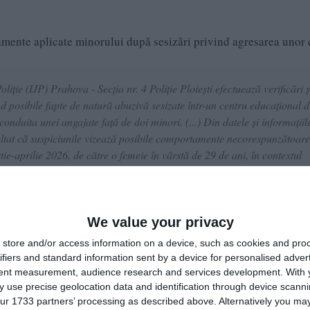
atamente aplicate minorului după sesizări privind agresarea unor 
oliție (IJP) Prahova - Secția nr. 4 Poliție Ploiești efectuează verificări ș
nd posibile fapte de natură abuzivă sesizate într-un centru educațional d
onduita unei angajate față de doi minori. (...) Din datele și informațiil
ultat că suspiciunile vizează posibile comportamente necorespunzătoare
ie-aprilie 2026, de către o femeie în vârstă de 29 de ani, în contextul
 în cadrul unității educaționale respective', a informat, marți, IJP Praho
We value your privacy
rsoana acuzată de comiterea faptelor ar fi o educatoare, care i-
store and/or access information on a device, such as cookies and pro
ul dintre ei l-ar fi lovit cu palma peste față.
ifiers and standard information sent by a device for personalised adver
tent measurement, audience research and services development.
With 
le tratamente aplicate minorului.
 use precise geolocation data and identification through device scanni
ur 1733 partners’ processing as described above. Alternatively you may 