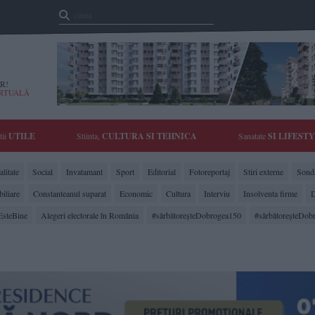
R!
IRTUALĂ
tii
UTILE
Stiinta,
CULTURA SI TEHNICA
Sanatate
SI LIFEST
litate
Social
Invatamant
Sport
Editorial
Fotoreportaj
Stiri externe
Sonda
biliare
Constanteanul suparat
Economic
Cultura
Interviu
Insolventa firme
D
EsteBine
Alegeri electorale în România
#sărbătoreşteDobrogea150
#sărbătoreşteDob