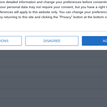
rdonarea unității de parchet competente.
ore detailed information and change your preferences before consenti
our personal data may not require your consent, but you have a right t
ferences will apply to this website only. You can change your preferen
e pe Google News
Urmărește-ne pe Whatsapp
y returning to this site and clicking the "Privacy" button at the bottom
i-a placut articolul?
IONS
DISAGREE
A