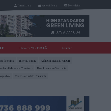
Inregistrare
Autentificare
Newsletter
YLE
Biblioteca
VIRTUALĂ
Anunturi
je de opinie
Interviu online
Achiziții, licitații, vânzări
eclaratii de avere Constanta
Evenimente in Constanta
rogea147
Cadre Securitate Constanta