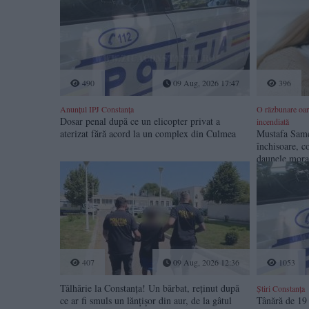
490
09 Aug, 2026 17:47
396
Anunțul IPJ Constanța
O răzbunare oarb
Dosar penal după ce un elicopter privat a
incendiată
aterizat fără acord la un complex din Culmea
Mustafa Same
închisoare, c
daunele moral
Constanța
407
09 Aug, 2026 12:36
1053
Tâlhărie la Constanța! Un bărbat, reținut după
Știri Constanța
ce ar fi smuls un lănțișor din aur, de la gâtul
Tânără de 19 a