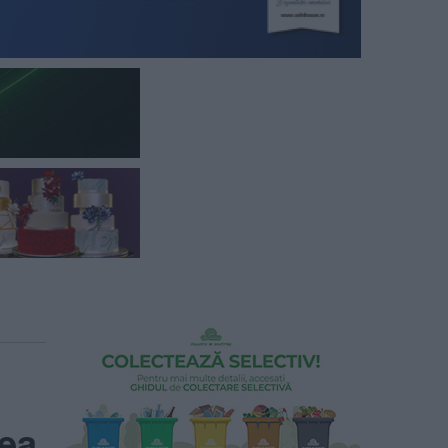
u
rea