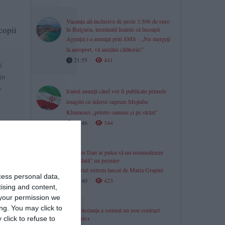
Vacanța all-inclusive de peste 3.500 de euro
copii
în Bulgaria, terminată înainte să înceapă
Agenția i-a anunțat prin SMS - „Nu mergeți
la aeroport, vă anulăm călătoria!”
21:55
441
i
in
e
Iranul anunță când vor fi publicate primele
imagini cu liderul suprem Mojtaba
Khamenei „printre oameni şi pe străzi”
21:46
344
va,
Nicușor Dan ar putea să nu nominalizeze
„niciodată” un premier
ar fi
Scenariul extrem lansat de Maria Grapini
cess personal data,
21:40
423
tising and content,
your permission we
ng. You may click to
ISJ Constanța a semnat un nou contract
Erasmus+
click to refuse to