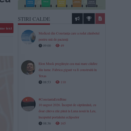
STIRI CALDE
me text
Medicul din Constanța care a redat zâmbetul
pentru mii de pacienți
09:00
49
Elon Musk pregătește cea mai mare clădire
din lume. Fabrica gigant va fi construită în
Texas
08:53
110
#ConstantaEsteBine
10 august 2026. Început de săptămână, cu
doar câteva zile până la Luna nouă în Leu,
începutul portalului eclipselor
08:36
165