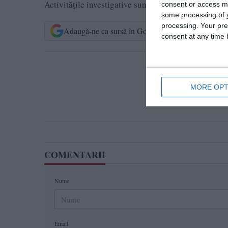
Activitățile investigative sunt desfășurate sub coo
consent or access m
some processing of y
processing. Your pre
Adaugă-ne ca sursă în Google
Urmărește-n
consent at any time b
T
MORE OPT
COMENTARII
Nume
Email