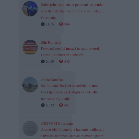
Șofer prins la volan cu permisul suspendat,
altul depistat băut pe drumurile din județul
Constanța
21:15
366
Știri România
Persoană posibil înecată în lacul Izvorul
Dorului. Căutări cu scafandrii
20:50
343
Apele Române
Scufundarea barjelor se amână din nou.
Operațiunea se va desfășura vineri, din
motive de siguranță
20:32
451
ARSVOM Constanța
Ambasada Filipinelor a transmis mulțumiri
salvatorilor români care au intervenit pentru