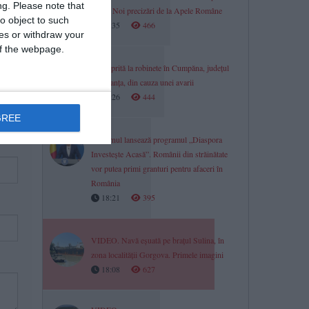
ng.
Please note that
barje? Noi precizări de la Apele Române
o object to such
18:35
466
ces or withdraw your
 of the webpage.
Apă oprită la robinete în Cumpăna, județul
Constanța, din cauza unei avarii
18:26
444
GREE
Guvernul lansează programul „Diaspora
Investește Acasă”. Românii din străinătate
vor putea primi granturi pentru afaceri în
România
18:21
395
VIDEO. Navă eșuată pe brațul Sulina, în
zona localității Gorgova. Primele imagini
18:08
627