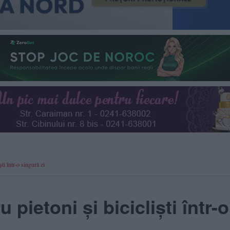
ti într-o singură zi
pietoni și bicicliști într-o