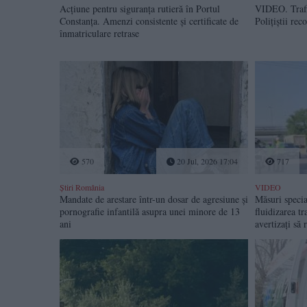
Acțiune pentru siguranța rutieră în Portul
VIDEO. Trafic
Constanța. Amenzi consistente și certificate de
Polițiștii re
înmatriculare retrase
570
20 Jul, 2026 17:04
717
Știri România
VIDEO
Mandate de arestare într-un dosar de agresiune și
Măsuri specia
pornografie infantilă asupra unei minore de 13
fluidizarea tr
ani
avertizați să 