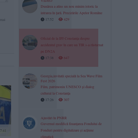
VIDEO
Dunărea a atins un nou minim istoric la
intrarea în țară. Precizările Apelor Române
17:52
429
 mai
Oficial de la IPJ Constanța despre
accidentul grav în care un TIR s-a răsturnat
pe DN2A
17:38
647
Georgia,invitată specială la Sea Wave Film
Fest 2026
Film, patrimoniu UNESCO și dialog
cultural la Constanța
17:26
307
Ajustări în PNRR
Guvernul modifică finanțarea Fondului de
Fonduri pentru digitalizare și acțiune
17:41
climatică