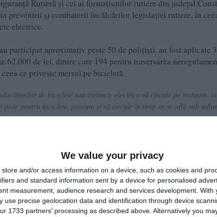
 Siguranță Rutieră și cei ai formațiunilor rutiere din județul Cons
a prevenirii și combaterii încălcărilor legislației rutiere, în ceea
nete electrice.
 au participat aproximativ peste 50 de polițiști, au fost aplicate 
ste 62.000 de lei, dintre care 194 pentru traversarea neregulamen
 ceea ce privește mersul pe bicicletă.
ducătorilor de biciclete sau trotinete electrice să circule pe trotuare, c
piste pentru biciclete, precum și să circule în timp ce se află sub influ
rmătoare- a mai transmis sursa citată.
We value your privacy
store and/or access information on a device, such as cookies and pro
e pe Google News
Urmărește-ne pe Whatsapp
ifiers and standard information sent by a device for personalised adver
tent measurement, audience research and services development.
With 
 use precise geolocation data and identification through device scanni
i-a placut articolul?
ur 1733 partners’ processing as described above. Alternatively you may 