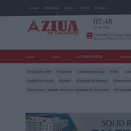
Acasa
Publicitate
Arhiva
GDPR
Contact
07:48
07 08 2026
CITESTE UN ZIAR LIBE
Deschide BIBLIOTECA V
Acasa
Video
In
CONSTANTA
Informa
Deschidere editie
Eveniment
Administratie locala
Politic
Actua
Sedinte de consiliu
Monden
Magazinul de business
Proiecte imo
Coronavirus - ultimele stiri despre epidemia de coronavirus
#Constanta