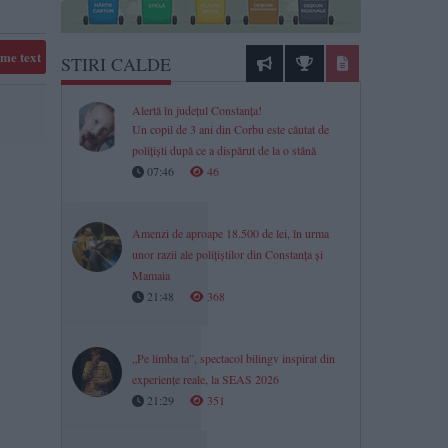
me text
STIRI CALDE
Alertă în județul Constanța!
Un copil de 3 ani din Corbu este căutat de
polițiști după ce a dispărut de la o stână
07:46
46
Amenzi de aproape 18.500 de lei, în urma
unor razii ale polițiștilor din Constanța și
Mamaia
21:48
368
„Pe limba ta”, spectacol bilingv inspirat din
experiențe reale, la SEAS 2026
21:29
351