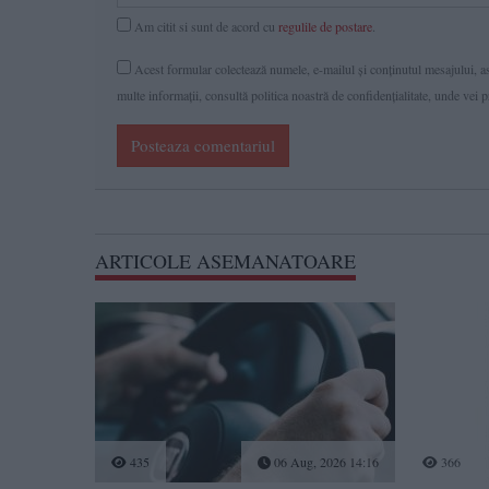
Am citit si sunt de acord cu
regulile de postare
.
Acest formular colectează numele, e-mailul şi conținutul mesajului, ast
multe informaţii, consultă politica noastră de confidenţialitate, unde vei 
Posteaza comentariul
ARTICOLE ASEMANATOARE
435
06 Aug, 2026 14:16
366