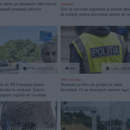
 intens pe drumurile către litoral.
Mangalia
comandă prudență șoferilor
Zeci de persoane legitimate și amenzi apli
de polițiști pentru prevenirea actelor de vi
17 Jul, 2026 20:22
469
14 Jul, 2026 
Știri Constanța
le ale IPJ Constanța pentru
Weekend cu filtre ale poliției în sudul
aficului în weekend. Șoferii,
litoralului. Ce au descoperit oamenii legii
respecte regulile de circulație