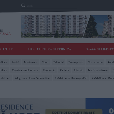
R!
IRTUALĂ
tii
UTILE
Stiinta,
CULTURA SI TEHNICA
Sanatate
SI LIFEST
litate
Social
Invatamant
Sport
Editorial
Fotoreportaj
Stiri externe
Sonda
biliare
Constanteanul suparat
Economic
Cultura
Interviu
Insolventa firme
D
EsteBine
Alegeri electorale în România
#sărbătoreşteDobrogea150
#sărbătoreşteDob