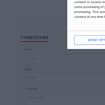
consent or access m
some processing of y
processing. Your pre
consent at any time b
COMENTARII
MORE OPT
Nume
Email
Comentariu