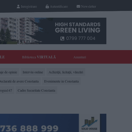
Inregistrare
Autentificare
Newsletter
YLE
Biblioteca
VIRTUALĂ
Anunturi
je de opinie
Interviu online
Achiziții, licitații, vânzări
eclaratii de avere Constanta
Evenimente in Constanta
rogea147
Cadre Securitate Constanta