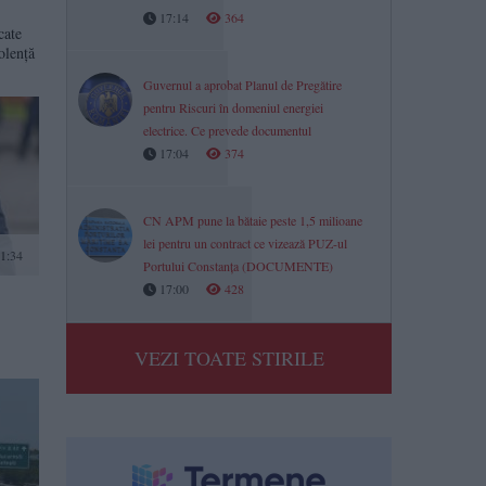
17:14
364
cate
olență
Guvernul a aprobat Planul de Pregătire
pentru Riscuri în domeniul energiei
electrice. Ce prevede documentul
17:04
374
CN APM pune la bătaie peste 1,5 milioane
lei pentru un contract ce vizează PUZ-ul
21:34
Portului Constanța (DOCUMENTE)
17:00
428
VEZI TOATE STIRILE