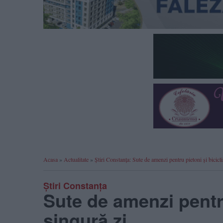
Acasa
»
Actualitate
»
Știri Constanța: Sute de amenzi pentru pietoni și bicicliș
Știri Constanța
Sute de amenzi pentru 
singură zi