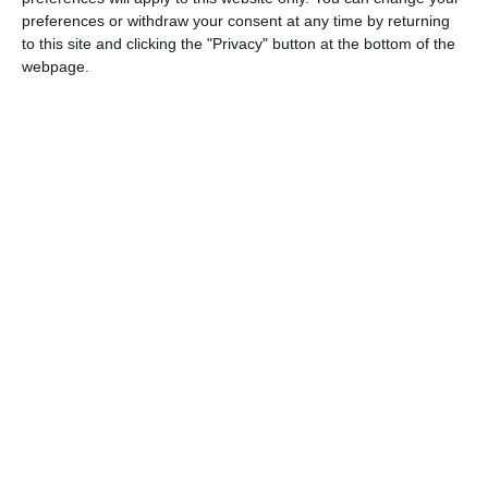
preferences or withdraw your consent at any time by returning
Ti-a placut articolul?
to this site and clicking the "Privacy" button at the bottom of the
webpage.
COMENTARII
Nume
Email
Comentariu