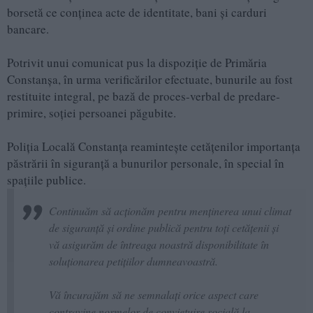
borsetă ce conținea acte de identitate, bani și carduri
bancare.
Potrivit unui comunicat pus la dispoziție de Primăria
Constanșa, în urma verificărilor efectuate, bunurile au fost
restituite integral, pe bază de proces-verbal de predare-
primire, soției persoanei păgubite.
Poliția Locală Constanța reamintește cetățenilor importanța
păstrării în siguranță a bunurilor personale, în special în
spațiile publice.
Continuăm să acționăm pentru menținerea unui climat
de siguranță și ordine publică pentru toți cetățenii și
vă asigurăm de întreaga noastră disponibilitate în
soluționarea petițiilor dumneavoastră.
Vă încurajăm să ne semnalați orice aspect care
contravine normelor de conviețuire socială la