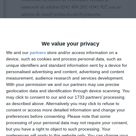
numerele de telefon 0241 484 205, 0341 922 sau pe
adresa de email politia.locala@primaria-
constanta.ro.- a mai punctat sursa citată.
We value your privacy
We and our
partners
store and/or access information on a
device, such as cookies and process personal data, such as
Citește și:
unique identifiers and standard information sent by a device for
personalised advertising and content, advertising and content
Știri ConstanțaPoliția Locală ridică vehicule abandonate
measurement, audience research and services development.
de pe domeniul public, săptămâna aceasta
With your permission we and our partners may use precise
geolocation data and identification through device scanning. You
may click to consent to our and our 1733 partners’ processing
Adaugă-ne ca sursă în Google
as described above. Alternatively you may click to refuse to
consent or access more detailed information and change your
Urmărește-ne pe Google News
preferences before consenting.
Please note that some
Urmărește-ne pe Whatsapp
processing of your personal data may not require your consent,
but you have a right to object to such processing. Your
preferences will apply to this website only. You can change your