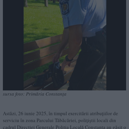
sursa foto: Primăria Constanța
Astăzi, 26 iunie 2025, în timpul exercitării atribuțiilor de
serviciu în zona Parcului Tăbăcăriei, polițiștii locali din
cadrul Direcției Generale Poliția Locală Constanța au găsit o