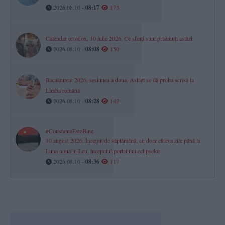
2026.08.10 -
08:17
173
Calendar ortodox, 10 iulie 2026. Ce sfinți sunt prăznuiți astăzi
2026.08.10 -
08:08
150
Bacalaureat 2026, sesiunea a doua. Astăzi se dă proba scrisă la
Limba română
2026.08.10 -
08:28
142
#ConstantaEsteBine
10 august 2026. Început de săptămână, cu doar câteva zile până la
Luna nouă în Leu, începutul portalului eclipselor
2026.08.10 -
08:36
117