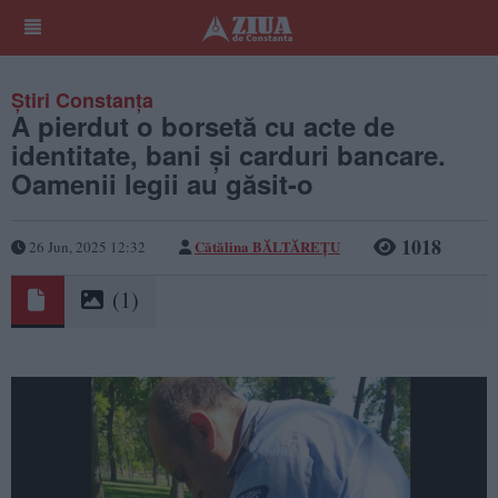
Știri Constanța
A pierdut o borsetă cu acte de
identitate, bani și carduri bancare.
Oamenii legii au găsit-o
1018
Cătălina BĂLTĂREȚU
26 Jun, 2025 12:32
(1)