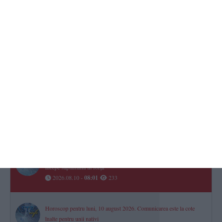
Razie împotriva hoților și a celor care tulbură ordinea publică pe litoral
TOP STIRI
Horoscop pentru săptămâna 10 - 16 august 2026. Una dintre zodii
începe săptămâna în forță
2026.08.10 -
08:01
233
Horoscop pentru luni, 10 august 2026. Comunicarea este la cote
înalte pentru unii nativi