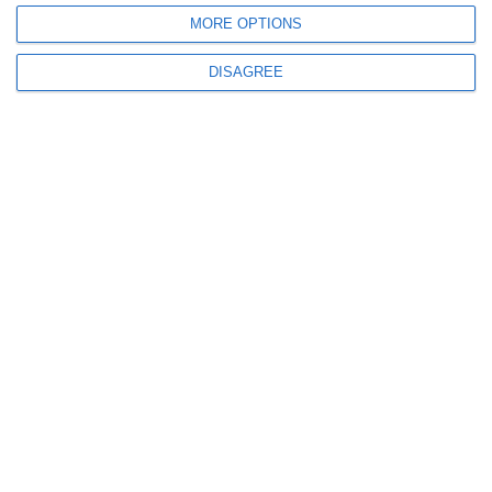
MORE OPTIONS
1264
15 Jul, 2026 08:39
DISAGREE
LIVE FOTO+VIDEO
Direcția Generală Poliția Locală Constanța inaugurează noul sediu!
392
14 Jul, 2026 08:55
Primăria Constanța desfășoară o nouă acțiune de deratizare în oraș și
stațiunea Mamaia, între 14 și 16 iulie