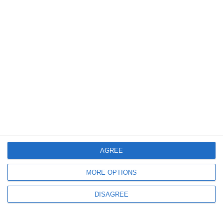
Nicușor Dan
362
20 Jul, 2026 15:20
VIDEO
Liderul PSD, Sorin Grindeanu - „Eu nu voi vota Legea Salarizării“
AGREE
MORE OPTIONS
DISAGREE
383
20 Jul, 2026 14:58