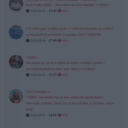
Ioan Ovidiu Sabău - „Nu avem voie să ne relaxăm“ (VIDEO)
2026.08.07 -
13:42
484
CN APM pune la bătaie peste 1,5 milioane lei pentru un contract
ce vizează PUZ-ul Portului Constanța (DOCUMENTE)
2026.08.06 -
17:00
484
VIDEO
Salvamarii au salvat un bărbat în timpul căutărilor pentru o
persoană dispărută în mare, între Tuzla și Costinești
2026.08.07 -
11:17
458
Știri Constanța azi
VIDEO. Salvamarii trag un nou semnal de alarmă după o
intervenție la limită-„Dacă vezi că nu te ții bine pe picioare, stai pe
nisip“
2026.08.07 -
14:01
426