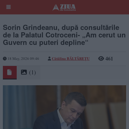
Sorin Grindeanu, după consultările
de la Palatul Cotroceni- „Am cerut un
Guvern cu puteri depline“
461
Cătălina BĂLTĂREȚU
18 May, 2026 09:46
(1)