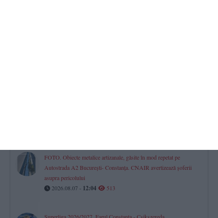
deciziilor financiare și dialogului în relații
2026.08.07 -
08:07
533
Investiție de aproape un milion de euro la Agigea
Poarta Deltei SRL își extinde complexul din Port, în timp ce se
judecă pe sute de mii de lei la Curtea de Apel Constanța
2026.08.06 -
17:00
527
RAJA SA
Avarie pe aleea Topolog din Constanța. Mai mulți consumatori au
rămas fără apă la robinete
2026.08.07 -
08:46
522
FOTO. Obiecte metalice artizanale, găsite în mod repetat pe
Autostrada A2 București- Constanța. CNAIR avertizează șoferii
asupra pericolului
2026.08.07 -
12:04
513
Superliga 2026/2027. Farul Constanța - Csikszereda