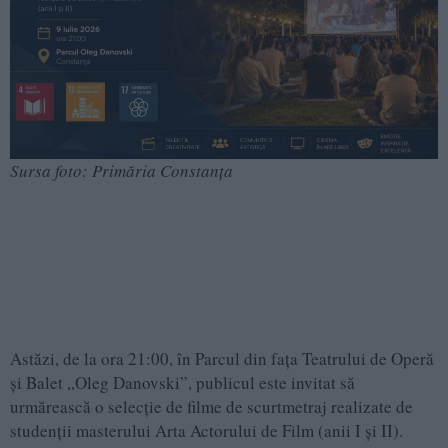
Sursa foto: Primăria Constanța
Astăzi, de la ora 21:00, în Parcul din fața Teatrului de Operă
și Balet „Oleg Danovski”, publicul este invitat să
urmărească o selecție de filme de scurtmetraj realizate de
studenții masterului Arta Actorului de Film (anii I și II).