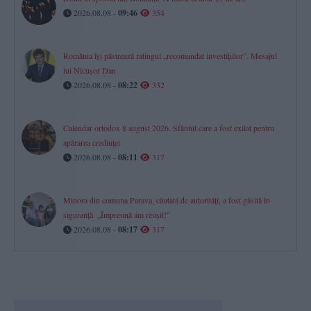
2026.08.08 -
09:46
354
România își păstrează ratingul „recomandat investițiilor”. Mesajul
lui Nicușor Dan
2026.08.08 -
08:22
332
Calendar ortodox 8 august 2026. Sfântul care a fost exilat pentru
apărarea credinței
2026.08.08 -
08:11
317
Minora din comuna Parava, căutată de autorități, a fost găsită în
siguranță. „Împreună am reușit!”
2026.08.08 -
08:17
317