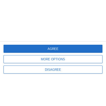
412
06 Aug, 2026 15:35
Licitații Constanța
Primăria Pantelimon scoate la licitație un teren intravilan de aproape 2.000
mp în satul Pantelimon de Jos. Iată detalii!
AGREE
MORE OPTIONS
396
06 Aug, 2026 15:14
DISAGREE
Licitație publică în județul Constanța
Primăria Cerchezu vinde două terenuri intravilane pe strada Viforului. Iată
detalii!