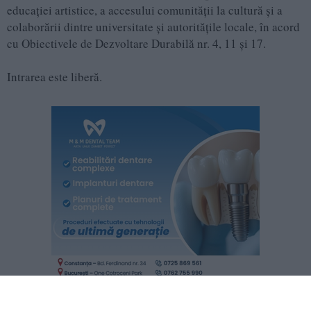
educației artistice, a accesului comunității la cultură și a
colaborării dintre universitate și autoritățile locale, în acord
cu Obiectivele de Dezvoltare Durabilă nr. 4, 11 și 17.
Intrarea este liberă.