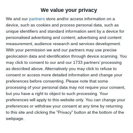
We value your privacy
We and our
partners
store and/or access information on a
Citește și
device, such as cookies and process personal data, such as
„Ritmul Verii” aduce muzică și spectacole în aer liber la
unique identifiers and standard information sent by a device for
Constanța. Recitaluri și animație stradală cu acces
personalised advertising and content, advertising and content
gratuit
measurement, audience research and services development.
With your permission we and our partners may use precise
geolocation data and identification through device scanning. You
may click to consent to our and our 1733 partners’ processing
as described above. Alternatively you may click to refuse to
consent or access more detailed information and change your
Adaugă-ne ca sursă în Google
preferences before consenting.
Please note that some
processing of your personal data may not require your consent,
Urmărește-ne pe Google News
but you have a right to object to such processing. Your
preferences will apply to this website only. You can change your
Urmărește-ne pe Whatsapp
preferences or withdraw your consent at any time by returning
to this site and clicking the "Privacy" button at the bottom of the
webpage.
Ti-a placut articolul?