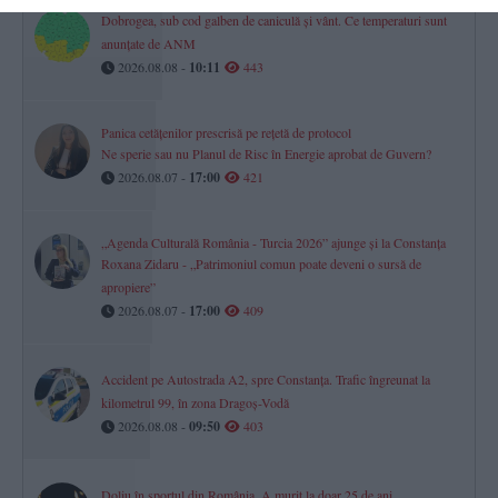
Dobrogea, sub cod galben de caniculă și vânt. Ce temperaturi sunt
anunțate de ANM
2026.08.08 -
10:11
443
Panica cetățenilor prescrisă pe rețetă de protocol
Ne sperie sau nu Planul de Risc în Energie aprobat de Guvern?
2026.08.07 -
17:00
421
„Agenda Culturală România - Turcia 2026” ajunge și la Constanța
Roxana Zidaru - „Patrimoniul comun poate deveni o sursă de
apropiere”
2026.08.07 -
17:00
409
Accident pe Autostrada A2, spre Constanța. Trafic îngreunat la
kilometrul 99, în zona Dragoș-Vodă
2026.08.08 -
09:50
403
Doliu în sportul din România. A murit la doar 25 de ani