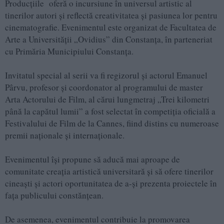
Producțiile oferă o incursiune în universul artistic al
tinerilor autori și reflectă creativitatea și pasiunea lor pentru
cinematografie. Evenimentul este organizat de Facultatea de
Arte a Universității „Ovidius” din Constanța, în parteneriat
cu Primăria Municipiului Constanța.
Invitatul special al serii va fi regizorul și actorul Emanuel
Pârvu, profesor și coordonator al programului de master
Arta Actorului de Film, al cărui lungmetraj „Trei kilometri
până la capătul lumii” a fost selectat în competiția oficială a
Festivalului de Film de la Cannes, fiind distins cu numeroase
premii naționale și internaționale.
Evenimentul își propune să aducă mai aproape de
comunitate creația artistică universitară și să ofere tinerilor
cineaști și actori oportunitatea de a-și prezenta proiectele în
fața publicului constănțean.
De asemenea, evenimentul contribuie la promovarea