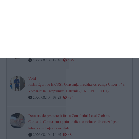
Horoscop pentru luni, 10 august 2026. Comunicarea este la cote
înalte pentru unii nativi
2026.08.10 -
08:17
515
Pista reabilitată de atletism de la Palatul Copiilor Constanța se
inaugurează în această săptămână
2026.08.10 -
12:43
506
Volei
Iustin Egor, de la CSS1 Constanța, medaliat cu echipa Under-17 a
României la Campionatul Balcanic (GALERIE FOTO)
2026.08.10 -
09:28
484
Dezastru de gestiune la firma Consiliului Local Ciobanu
Curtea de Conturi nu a putut emite o concluzie din cauza lipsei
totale a evidențelor contabile
2026.08.10 -
14:36
484