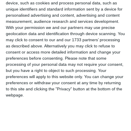
în ceea ce privește turbiditatea și culoarea. În astfel de
device, such as cookies and process personal data, such as
situații, recomandăm evitarea consumului de apă
unique identifiers and standard information sent by a device for
personalised advertising and content, advertising and content
pentru băut și utilizarea acesteia doar în scopuri
measurement, audience research and services development.
casnice și menajere, până la limpezire - transmite SC
With your permission we and our partners may use precise
RAJA SA
geolocation data and identification through device scanning. You
may click to consent to our and our 1733 partners’ processing
as described above. Alternatively you may click to refuse to
PRECIZĂRI:
consent or access more detailed information and change your
preferences before consenting.
Please note that some
Legea 190 din 2018, la articolul 7, menţionează că
processing of your personal data may not require your consent,
activitatea jurnalistică este exonerată de la unele
but you have a right to object to such processing. Your
prevederi ale Regulamentului GDPR, dacă se păstrează
preferences will apply to this website only. You can change your
preferences or withdraw your consent at any time by returning
un echilibru între libertatea de exprimare şi protecţia
to this site and clicking the "Privacy" button at the bottom of the
datelor cu caracter personal.
webpage.
Informațiile din prezentul articol sunt de interes public și
sunt obținute din surse publice deschise.