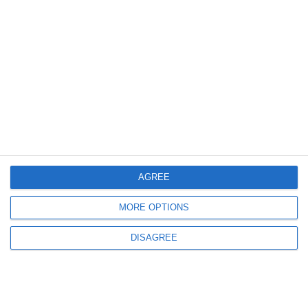
338
10 Aug, 2026 20:12
FOTO+VIDEO
Control CJPC la magazinul PROFI - Casa de Cultură! Produse expirate și
mizerie, amenzi de 25.000 de lei
AGREE
MORE OPTIONS
311
10 Aug, 2026 20:03
DISAGREE
Nivelul Dunării la Cernavodă, la doar trei centimetri de pragul minim
necesar centralei nucleare. Dragajele continuă