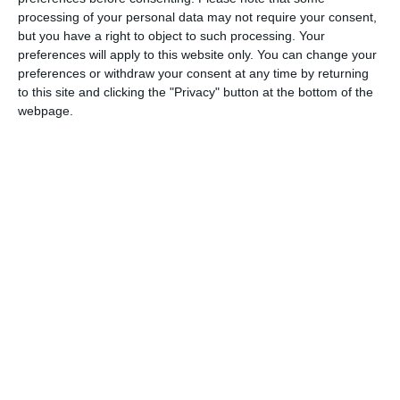
processing of your personal data may not require your consent,
principală, câte o ușă, fiecare având deasupra, în ax, câte o
but you have a right to object to such processing. Your
fereastră circulară cu steaua lui David.
preferences will apply to this website only. You can change your
preferences or withdraw your consent at any time by returning
Citește și:
to this site and clicking the "Privacy" button at the bottom of the
webpage.
Monument salvat de la degradare și uitareSinagoga din
Constanţa, reabilitată! A început organizarea de șantier
(GALERIE FOTO + VIDEO)
Adaugă-ne ca sursă în Google
Urmărește-ne pe Google News
Urmărește-ne pe Whatsapp
Ti-a placut articolul?