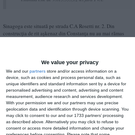
Sinagoga este situată pe strada C.A Rosetti nr. 2. Din
construcția de rit aşkenaz din Constanţa nu au mai rămas
decât zidurile de incintă.
Templul a fost construit în stil auster, neogotic catalan, după
planurile arhitectului Adolf Linz, pe un singur nivel. Era o
We value your privacy
construcție monumentală, formată dintr-o navă principală și
We and our
partners
store and/or access information on a
două laterale, despărțite în interior prin două rânduri de
device, such as cookies and process personal data, such as
stâlpi și acoperite cu bolți în ogivă.
unique identifiers and standard information sent by a device for
personalised advertising and content, advertising and content
measurement, audience research and services development.
Nava centrală prezenta o intrare impunătoare, cu
With your permission we and our partners may use precise
ancadrament gotic arcuit în acoladă, cu uși masive de lemn
geolocation data and identification through device scanning. You
și ferestre laterale cu vitralii, având deasupra un panou
may click to consent to our and our 1733 partners’ processing
arcuit în ogivă, cu fereastră biforă și peste acesta – Tablele
as described above. Alternatively you may click to refuse to
Legii încadrate de arcaturi ogivale, iar în vârf – steaua
consent or access more detailed information and change your
lui David. Navele laterale prezentau, de asemenea, în fațada
preferences before consenting.
Please note that some