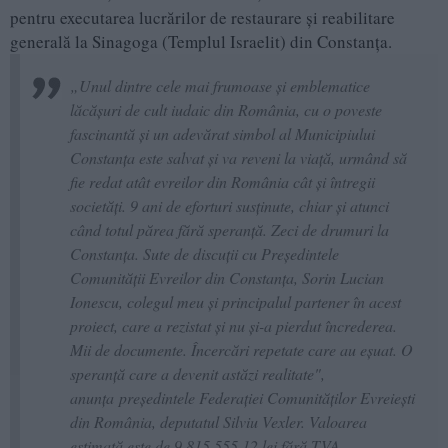
pentru executarea lucrărilor de restaurare și reabilitare
generală la Sinagoga (Templul Israelit) din Constanța.
„Unul dintre cele mai frumoase și emblematice
lăcășuri de cult iudaic din România, cu o poveste
fascinantă și un adevărat simbol al Municipiului
Constanța este salvat și va reveni la viață, urmând să
fie redat atât evreilor din România cât și întregii
societăți. 9 ani de eforturi susținute, chiar și atunci
când totul părea fără speranță. Zeci de drumuri la
Constanța. Sute de discuții cu Președintele
Comunității Evreilor din Constanța, Sorin Lucian
Ionescu, colegul meu și principalul partener în acest
proiect, care a rezistat și nu și-a pierdut încrederea.
Mii de documente. Încercări repetate care au eșuat. O
speranță care a devenit astăzi realitate",
anunța președintele Federației Comunităților Evreiești
din România, deputatul Silviu Vexler. Valoarea
estimată este de 9.815.555,12 lei fără TVA.