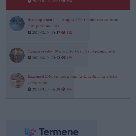
2026.08.10 -
08:01
194
Horoscop pentru luni, 10 august 2026. Comunicarea este la cote
înalte pentru unii nativi
2026.08.10 -
08:17
132
Calendar ortodox, 10 iulie 2026. Ce sfinți sunt prăznuiți astăzi
2026.08.10 -
08:08
129
Bacalaureat 2026, sesiunea a doua. Astăzi se dă proba scrisă la
Limba română
2026.08.10 -
08:28
106