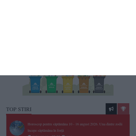
416
09 Aug, 2026 18:54
Controale în forță în stațiunea Costinești
Razie împotriva hoților și a celor care tulbură ordinea publică pe litoral
TOP STIRI
Horoscop pentru săptămâna 10 - 16 august 2026. Una dintre zodii
începe săptămâna în forță