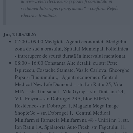
ul www.reteleelectrice.ro și poate fi consultată în
secțiunea Întreruperi programate“ - conform Rețele
Electrice România.
Joi, 21.05.2026
07:00 - 09:00 Medgidia Agenti economici: Medgidia,
zona de sud a orasului, Spitalul Municipal, Policlinica
- întrerupere de scurtã duratã în intervalul menţionat.
08:00 - 16:00 Constanța Alte detalii: cu str: Petre
Ispirescu, Costache Stamate, Vasile Carlova, Gheorghe
Popa si Buciumului., , Agenti economici: Centrul
Medical New Life Diamond – str. Ion Ratiu 25, Vila
MIN – str. Timisana 1, Vila Gymy – str. Timisana 24,
Vila Emyra – str. Dobrogei 23A, bloc EDENS
Residence- str. Dobrogei 1, Magazin Mega Image
Shop&Go – str. Dobrogei 1, Centrul Medical
Minifarm si Farmacia Minifarm nr. 48 - Unirii nr. 1, str.
Ion Ratiu 1A, Spălătoria Auto Fresh-str. Făgetului 11,