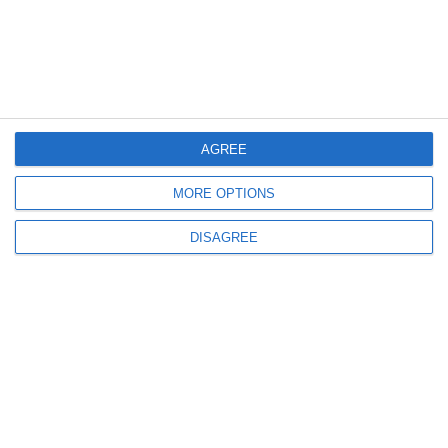
778
20 Apr, 2026 17:35
În ce zone din județul Constanța se oprește furnizarea energiei electrice
săptămâna aceasta
AGREE
MORE OPTIONS
DISAGREE
792
28 Mar, 2026 14:00
Întreruperi de curent în mai multe localități din județul Constanța luni, 30
martie. Lista completă