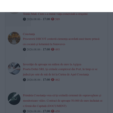
Mall-urile din Constanța
Istoria, proprietarii și evoluția financiară a City Park, VIVO! și
Tomis Mall. Cum s-a mutat viața comercială a orașului
2026.08.06 -
17:00
589
Constanța
Procurorii DIICOT contestă clemența acordată unei tinere prinsă
cu cocaină și ketamină la Sunwaves
2026.08.06 -
17:00
493
Investiție de aproape un milion de euro la Agigea
Poarta Deltei SRL își extinde complexul din Port, în timp ce se
judecă pe sute de mii de lei la Curtea de Apel Constanța
2026.08.06 -
17:00
462
Primăria Constanța vrea să își extindă sistemul de supraveghere și
monitorizare video. Contract de aproape 50.000 de euro încheiat cu
o firmă din Capitală (DOCUMENT)
2026.08.06 -
17:00
450