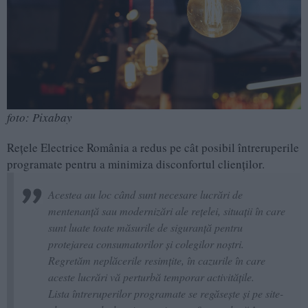
foto: Pixabay
Rețele Electrice România a redus pe cât posibil întreruperile
programate pentru a minimiza disconfortul clienților.
Acestea au loc când sunt necesare lucrări de
mentenanță sau modernizări ale rețelei, situații în care
sunt luate toate măsurile de siguranță pentru
protejarea consumatorilor și colegilor noștri.
Regretăm neplăcerile resimțite, în cazurile în care
aceste lucrări vă perturbă temporar activitățile.
Lista întreruperilor programate se regăsește și pe site-