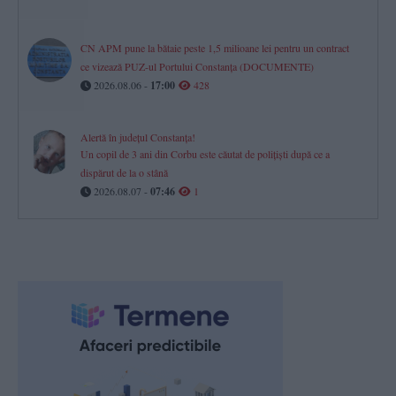
CN APM pune la bătaie peste 1,5 milioane lei pentru un contract
ce vizează PUZ-ul Portului Constanța (DOCUMENTE)
2026.08.06 -
17:00
428
Alertă în județul Constanța!
Un copil de 3 ani din Corbu este căutat de polițiști după ce a
dispărut de la o stână
2026.08.07 -
07:46
1