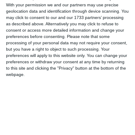
Escort).
With your permission we and our partners may use precise
09:00 - 17:00 Nistoreşti Alte detalii: str: Primariei;
geolocation data and identification through device scanning. You
Monumentului şi Bisericii.
may click to consent to our and our 1733 partners’ processing
as described above. Alternatively you may click to refuse to
11:00 - 18:00 Mangalia Alte detalii: str: Ernest Juvara,
consent or access more detailed information and change your
Carol Davila, Emil Palade, bloc R10, R11, R12, R9,
preferences before consenting.
Please note that some
R9A - scara A si B, bloc R9B - scara A si B, laborator
processing of your personal data may not require your consent,
analize Synevo
but you have a right to object to such processing. Your
preferences will apply to this website only. You can change your
PRECIZĂRI:
preferences or withdraw your consent at any time by returning
to this site and clicking the "Privacy" button at the bottom of the
Legea 190 din 2018, la articolul 7, menţionează că
webpage.
activitatea jurnalistică este exonerată de la unele prevederi
ale Regulamentului GDPR, dacă se păstrează un echilibru
între libertatea de exprimare şi protecţia datelor cu caracter
personal.
Informațiile din prezentul articol sunt de interes public și
sunt obținute din surse publice deschise.