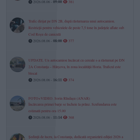
2026.08.06 -
09:00
381
Trafic dirijat pe DN 2B, după răsturnarea unui autocamion.
Restricții pentru vehiculele de peste 7,5 tone în județele aflate sub
Cod Roșu de caniculă
2026.08.06 -
08:00
377
UPDATE. Un autocamion încărcat cu cereale s-a răsturnat pe DN
2A Constanța – Hârșova, în zona localității Horia. Traficul este
blocat
2026.08.06 -
16:11
374
FOTO+VIDEO. Sorin Rîndașu (ANAR)
Încărcarea primei barje se încheie la prânz. Scufundarea este
estimată pentru ora 15.00
2026.08.06 -
11:14
368
Ședință de lucru, la Constanța, dedicată organizării ediției 2026 a