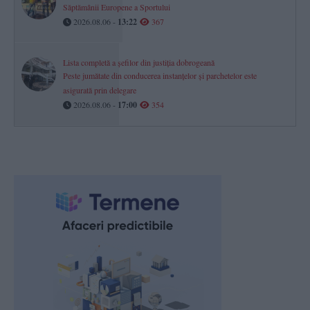
Săptămânii Europene a Sportului
2026.08.06 -
13:22
367
Lista completă a șefilor din justiția dobrogeană
Peste jumătate din conducerea instanțelor și parchetelor este
asigurată prin delegare
2026.08.06 -
17:00
354