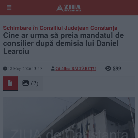
Schimbare în Consiliul Județean Constanța
Cine ar urma să preia mandatul de
consilier după demisia lui Daniel
Learciu
899
Cătălina BĂLTĂREȚU
18 May, 2026 13:49
(2)