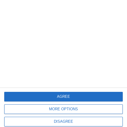
494
28 Jul, 2026 17:07
Noi proiecte introduse pe ordinea de zi a ședinței Consiliului Local
Municipal Constanța (DOCUMENTE)
534
28 Jul, 2026 10:48
VIDEO
CJ Constanța va exercita dreptul de preempțiune pentru achiziționarea
hipogeului roman unic descoperit pe strada Sabinelor
AGREE
MORE OPTIONS
DISAGREE