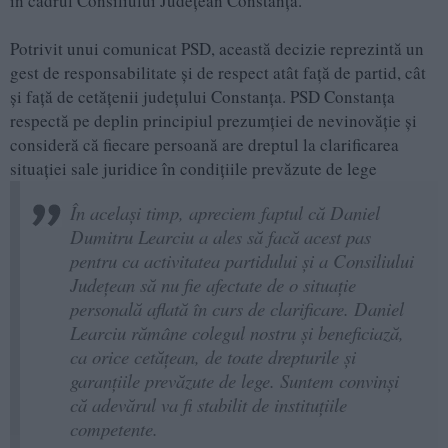
în cadrul Consiliului Județean Constanța.
Potrivit unui comunicat PSD, această decizie reprezintă un
gest de responsabilitate și de respect atât față de partid, cât
și față de cetățenii județului Constanța. PSD Constanța
respectă pe deplin principiul prezumției de nevinovăție și
consideră că fiecare persoană are dreptul la clarificarea
situației sale juridice în condițiile prevăzute de lege
În același timp, apreciem faptul că Daniel
Dumitru Learciu a ales să facă acest pas
pentru ca activitatea partidului și a Consiliului
Județean să nu fie afectate de o situație
personală aflată în curs de clarificare. Daniel
Learciu rămâne colegul nostru și beneficiază,
ca orice cetățean, de toate drepturile și
garanțiile prevăzute de lege. Suntem convinși
că adevărul va fi stabilit de instituțiile
competente.