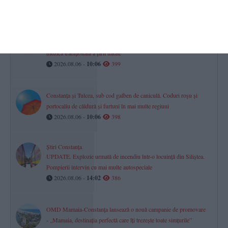
2026.08.06 -
09:22
401
Muzica macedoneană va răsuna pe faleza Cazinoului
Pianistul Simon Trpčeski vine în premieră la malul mării și aduce
muzica tradițională a țării natale
2026.08.06 -
10:06
399
Constanța și Tulcea, sub cod galben de caniculă. Coduri roșu și
portocaliu de căldură și furtuni în mai multe regiuni
2026.08.06 -
10:06
398
Știri Constanța
UPDATE. Explozie urmată de incendiu într-o locuință din Siliștea.
Pompierii intervin cu mai multe autospeciale
2026.08.06 -
14:02
386
OMD Mamaia-Constanța lansează o nouă campanie de promovare
- „Mamaia, destinația perfectă care îți trezește toate simțurile”