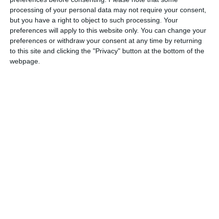
citat, în cursul acestei dimineți la Parchetul de pe lângă
processing of your personal data may not require your consent,
Curtea de Apel Constanța, unde, conform surselor
but you have a right to object to such processing. Your
noastre, i s-ar fi transmis că ar fi așteptat la Parchetul
preferences will apply to this website only. You can change your
General, în calitate de martor.
preferences or withdraw your consent at any time by returning
to this site and clicking the "Privacy" button at the bottom of the
webpage.