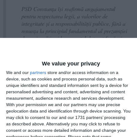
PSD Constanța își reafirmă angajamentul
pentru respectarea legii, a valorilor de
integritate și a responsabilității publice, fără a
renunța la principiul fundamental al prezumției
de nevinovăție și la respectul datorat fiecărui
membru al partidului. Organizația Județeană
PSD Constanța va continua să acționeze cu
seriozitate și responsabilitate, în interesul
We value your privacy
cetățenilor județului Constanța- transmit
We and our
partners
store and/or access information on a
reprezentanții PSD.
device, such as cookies and process personal data, such as
unique identifiers and standard information sent by a device for
personalised advertising and content, advertising and content
measurement, audience research and services development.
după perchezițiile procurorilor Parchetului
Amintim că,
With your permission we and our partners may use precise
de pe lângă Înalta Curte de Casație și Justiție, care au
geolocation data and identification through device scanning. You
avut loc în cursul zilei de miercuri, 13 mai 2026, la sediul
may click to consent to our and our 1731 partners’ processing
AFIR (Agentia pentru Finanțarea Investițiilor Rurale)
as described above. Alternatively you may click to refuse to
Constanța, directorul executiv Daniel Learciu ar fi fost
consent or access more detailed information and change your
preferences before consenting.
Please note that some