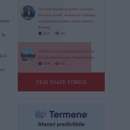
Guvernul lansează programul „Diaspora
Investește Acasă”. Românii din străinătate
state
vor putea primi granturi pentru afaceri în
România
18:21
402
 în
VIDEO. Navă eșuată pe brațul Sulina, în
mică
zona localității Gorgova. Primele imagini
18:08
646
rii
VEZI TOATE STIRILE