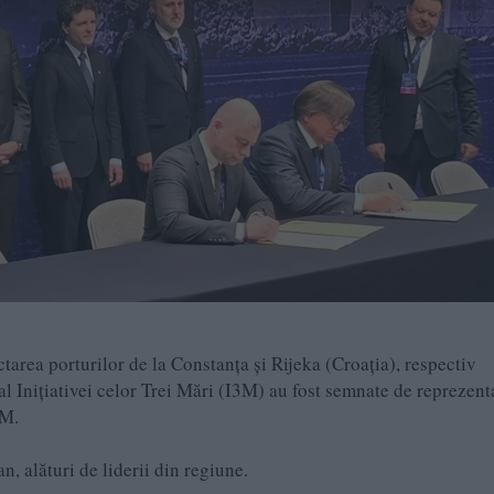
ea porturilor de la Constanța și Rijeka (Croația), respectiv
l Inițiativei celor Trei Mări (I3M) au fost semnate de reprezent
3M.
n, alături de liderii din regiune.