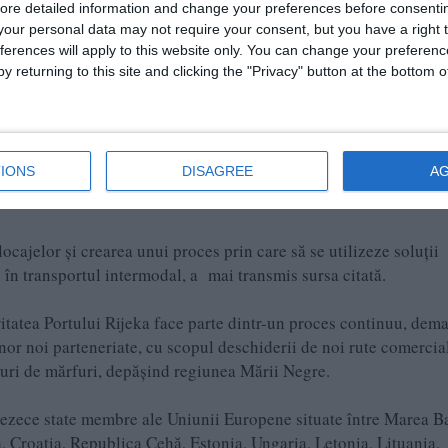
matizarea ciclurilor economice, optimizarea logisticii și formar
ore detailed information and change your preferences before consenti
our personal data may not require your consent, but you have a right t
ferences will apply to this website only. You can change your preferen
y returning to this site and clicking the "Privacy" button at the bottom
IONS
DISAGREE
A
ocajelor și crearea unui proces prin care să se utilizeze soluții
ți în transportul intermodal, a mai transmis sursa citată.
tea Portului Rijeka face parte dintr-un proces continuu, dema
r noi parteneriate, cu scopul deschiderii de noi rute comercia
uxuri de mărfuri, depășind regiunea Mării Negre.
rezece state membre ale Uniunii Europene situate între Marea Ba
, Croația, Republica Cehă, Estonia, Ungaria, Letonia, Lituania,