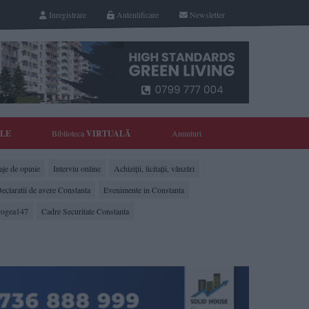
Inregistrare
Autentificare
Newsletter
YLE
Biblioteca
VIRTUALĂ
Anunturi
je de opinie
Interviu online
Achiziții, licitații, vânzări
eclaratii de avere Constanta
Evenimente in Constanta
rogea147
Cadre Securitate Constanta