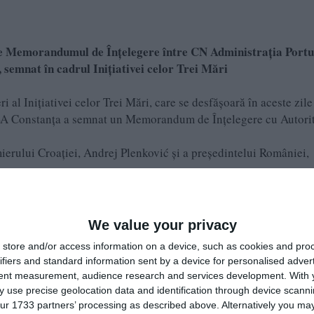
re Memorandumul de Înțelegere între CN Administrația Portu
 semnat în cadrul Inițiativei celor Trei Mări
al Inițiativei celor Trei Mări, care se desfășoară în aceste zile
SA Constanța a semnat un Memorandum de Înțelegere cu Autori
ierului Croației, Andrej Plenković și a președintelui României,
, de Mihai Teodorescu, directorul general al companiei.
cestui memorandum încurajează cooperarea comună dintre cele do
We value your privacy
 în domeniul transportului maritim și al industriei portuare,
store and/or access information on a device, such as cookies and pro
nța și Rijeka, cu accent pe promovare reciprocă, cooperare eco
ifiers and standard information sent by a device for personalised adver
tent measurement, audience research and services development.
With 
 use precise geolocation data and identification through device scanni
lui noilor tehnologii, cei doi semnatari vor face schimb de infor
ur 1733 partners’ processing as described above. Alternatively you may 