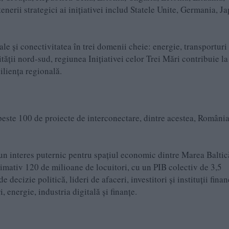
nerii strategici ai inițiativei includ Statele Unite, Germania, J
ale și conectivitatea în trei domenii cheie: energie, transporturi 
tății nord-sud, regiunea Inițiativei celor Trei Mări contribuie la
iliența regională.
e peste 100 de proiecte de interconectare, dintre acestea, România
un interes puternic pentru spațiul economic dintre Marea Baltic
imativ 120 de milioane de locuitori, cu un PIB colectiv de 3,5
 decizie politică, lideri de afaceri, investitori și instituții fina
 energie, industria digitală și finanțe.