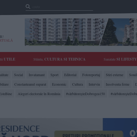
R!
IRTUALĂ
tii
UTILE
Stiinta,
CULTURA SI TEHNICA
Sanatate
SI LIFEST
litate
Social
Invatamant
Sport
Editorial
Fotoreportaj
Stiri externe
Sonda
biliare
Constanteanul suparat
Economic
Cultura
Interviu
Insolventa firme
D
EsteBine
Alegeri electorale în România
#sărbătoreşteDobrogea150
#sărbătoreşteDob