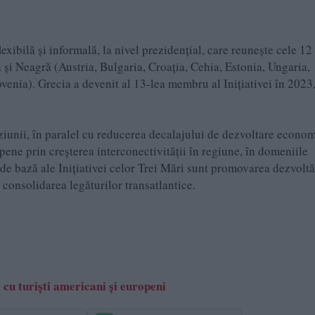
lexibilă și informală, la nivel prezidențial, care reunește cele 12 
 și Neagră (Austria, Bulgaria, Croația, Cehia, Estonia, Ungaria,
venia). Grecia a devenit al 13-lea membru al Inițiativei în 2023,
ziunii, în paralel cu reducerea decalajului de dezvoltare econo
pene prin creșterea interconectivității în regiune, în domeniile
le de bază ale Inițiativei celor Trei Mări sunt promovarea dezvoltă
 consolidarea legăturilor transatlantice.
cu turiști americani și europeni