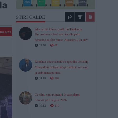
la
STIRI CALDE
Atac armat într-o școală din Thailanda
me text
Un profesor a fost ucis, iar alte patru
persoane au fost rănite. Atacatorul, un elev
08:30
68
România este evaluată de agențiile de rating.
Mesajul lui Bolojan despre deficit, reforme
și stabilitatea politică
08:18
107
Ce sfinți sunt pomeniți în calendarul
ortodox pe 7 august 2026
08:12
119