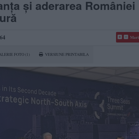
anța și aderarea României 
tură
64
Mari
ALERIE FOTO
(1)
VERSIUNE PRINTABILA