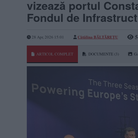
vizează portul Const
Fondul de Infrastruc
5
Cătălina BĂLTĂREȚU
28 Apr, 2026 15:01
ARTICOL COMPLET
DOCUMENTE
(3)
G