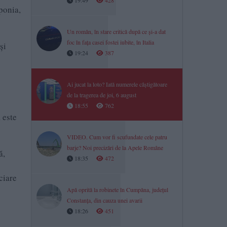
19:49
428
aponia,
Un român, în stare critică după ce și-a dat
foc în fața casei fostei iubite, în Italia
și
19:24
387
Ai jucat la loto? Iată numerele câștigătoare
de la tragerea de joi, 6 august
18:55
762
 este
VIDEO. Cum vor fi scufundate cele patru
barje? Noi precizări de la Apele Române
ă,
18:35
472
nciare
Apă oprită la robinete în Cumpăna, județul
Constanța, din cauza unei avarii
18:26
451