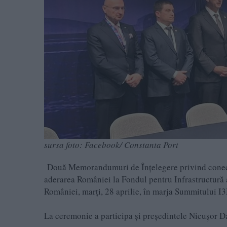
sursa foto: Facebook/ Constanta Port
Două Memorandumuri de Înțelegere privind conectar
aderarea României la Fondul pentru Infrastructură a
României, marți, 28 aprilie, în marja Summitului I
La ceremonie a participa și președintele Nicușor Da