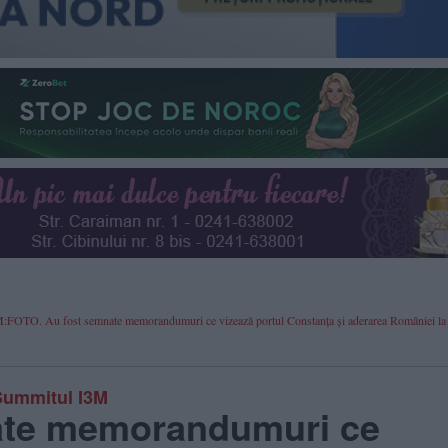
 I3M:FOTO. Au fost semnate memorandumuri ce vizează portul Constanța și aderarea României l
 Summitul I3M
ate memorandumuri ce