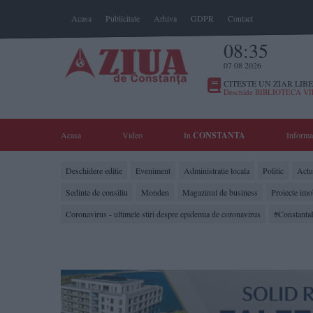
Acasa
Publicitate
Arhiva
GDPR
Contact
08:35
07 08 2026
CITESTE UN ZIAR LIBE
Deschide BIBLIOTECA V
Acasa
Video
In
CONSTANTA
Informa
Deschidere editie
Eveniment
Administratie locala
Politic
Actua
Sedinte de consiliu
Monden
Magazinul de business
Proiecte imo
Coronavirus - ultimele stiri despre epidemia de coronavirus
#Constanta