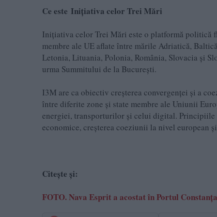
Ce este ​Inițiativa celor Trei Mări
Inițiativa celor Trei Mări este o platformă politică f
membre ale UE aflate între mările Adriatică, Baltică
Letonia, Lituania, Polonia, România, Slovacia și Slo
urma Summitului de la București.
I3M are ca obiectiv creșterea convergenței și a coe
între diferite zone și state membre ale Uniunii Euro
energiei, transporturilor și celui digital. Principii
economice, creșterea coeziunii la nivel european și
Citește și:
FOTO. Nava Esprit a acostat în Portul Constanța 