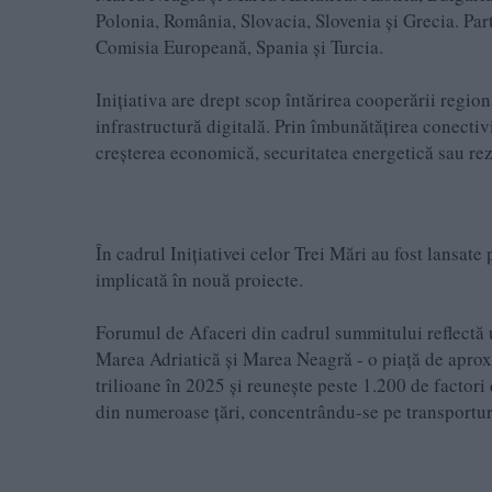
Polonia, România, Slovacia, Slovenia și Grecia. Parte
Comisia Europeană, Spania și Turcia.
Inițiativa are drept scop întărirea cooperării region
infrastructură digitală. Prin îmbunătățirea conectivi
creșterea economică, securitatea energetică sau rez
În cadrul Inițiativei celor Trei Mări au fost lansat
implicată în nouă proiecte.
Forumul de Afaceri din cadrul summitului reflectă 
Marea Adriatică și Marea Neagră - o piață de aprox
trilioane în 2025 și reunește peste 1.200 de factori de
din numeroase țări, concentrându-se pe transporturi,