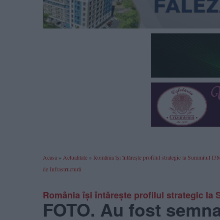
Acasa
»
Actualitate
»
România își întărește profilul strategic la Summitul
de Infrastructură
România își întărește profilul strategic la
FOTO. Au fost semn