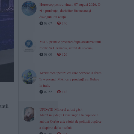
Horoscop pentru vineri, 07 august 2026. O
zi a prudenței, deciziilor financiare și
dialogului în relații
08:07
140
MAE, primele precizări după arestarea unui
român în Germania, acuzat de spionaj
08:00
126
Avertisment pentru cei care pornesc la drum
în weekend. MAI cere prudență și răbdare
în trafic
07:52
142
anții
UPDATE-Minorul a fost găsit
Alertă în județul Constanța! Un copil de 3
ani din Corbu este căutat de polițiști după ce
a dispărut de la o stână
07:46
335