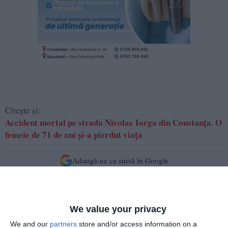
Citește și:
Accident mortal pe strada Nicolae Iorga din Constanța. O
femeie de 71 de ani și-a pierdut viața
Adaugă-ne ca sursă în Google
Urmărește-ne pe Google News
Urmărește-ne pe Whatsapp
We value your privacy
We and our
partners
store and/or access information on a