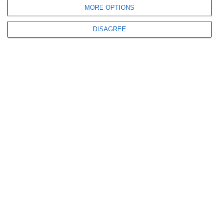
MORE OPTIONS
DISAGREE
439
05 Aug, 2026 21:52
Știri Constanța
Acțiuni ale polițiștilor în Costinești și Mamaia. Amenzi de peste 54.000 de
lei
495
05 Aug, 2026 21:21
Infracțiuni rutiere constatate de polițiști în județul Constanța - Șoferi prinși
băuți sau fără permis
ULTIMELE ARTICOLE DIN ACEEASI CATEGORIE