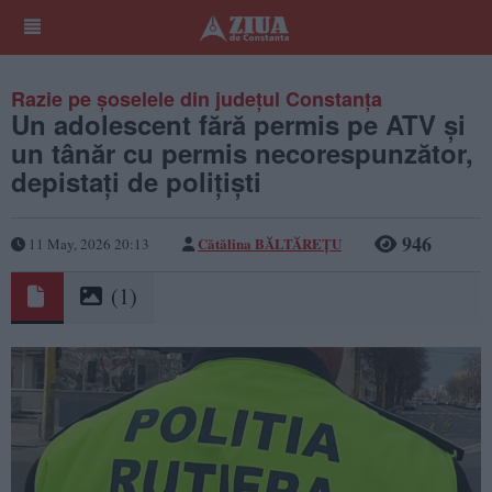
Razie pe șoselele din județul Constanța
Un adolescent fără permis pe ATV și
un tânăr cu permis necorespunzător,
depistați de polițiști
946
Cătălina BĂLTĂREȚU
11 May, 2026 20:13
(1)