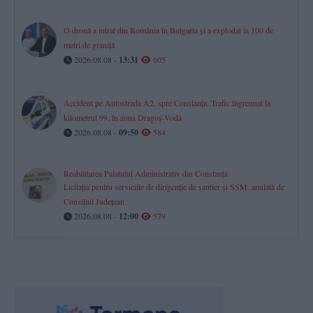
O dronă a intrat din România în Bulgaria și a explodat la 100 de
metri de graniță
2026.08.08 -
13:31
605
Accident pe Autostrada A2, spre Constanța. Trafic îngreunat la
kilometrul 99, în zona Dragoș-Vodă
2026.08.08 -
09:50
584
Reabilitarea Palatului Administrativ din Constanța
Licitația pentru serviciile de dirigenție de șantier și SSM, anulată de
Consiliul Județean
2026.08.08 -
12:00
579