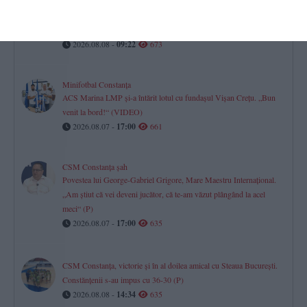
Firma în care este asociată fosta soție a procurorului Gigi Valentin
Ștefan din Constanța, vizată într-un dosar privind deșeurile.
Instanța a dispus o măsură preventivă
2026.08.08 -
09:22
673
Minifotbal Constanța
ACS Marina LMP și-a întărit lotul cu fundașul Vișan Crețu. „Bun
venit la bord!“ (VIDEO)
2026.08.07 -
17:00
661
CSM Constanța șah
Povestea lui George-Gabriel Grigore, Mare Maestru Internațional.
„Am știut că vei deveni jucător, că te-am văzut plângând la acel
meci“ (P)
2026.08.07 -
17:00
635
CSM Constanța, victorie și în al doilea amical cu Steaua București.
Constănțenii s-au impus cu 36-30 (P)
2026.08.08 -
14:34
635