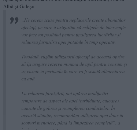
Albă și Galeșu.
„Ne cerem scuze pentru neplăcerile create abonaților
afectați, pe care îi asigurăm că echipele de intervenție
vor face tot posibilul pentru finalizarea lucrărilor și
reluarea furnizării apei potabile în timp operativ.
Totodată, rugăm utilizatorii afectați de această oprire
să își asigure rezerva minimă de apă pentru consum și
uz casnic în perioada în care va fi sistată alimentarea
cu apă.
La reluarea furnizării, pot apărea modificări
temporare de aspect ale apei (turbiditate, culoare),
cauzate de golirea și reumplerea conductelor. În
această situație, recomandăm utilizarea apei doar în
scopuri menajere, până la limpezirea completă”, a
încheiat sursa citată.