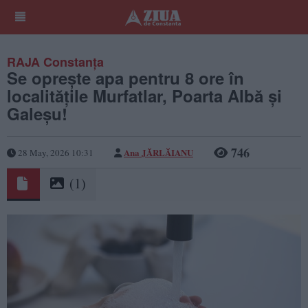
RAJA Constanța
Se oprește apa pentru 8 ore în
localitățile Murfatlar, Poarta Albă și
Galeșu!
746
Ana JĂRLĂIANU
28 May, 2026 10:31
(1)