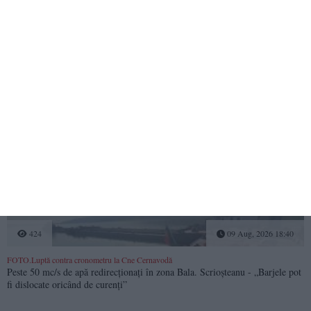
396
09 Aug, 2026 18:54
Controale în forță în stațiunea Costinești
Razie împotriva hoților și a celor care tulbură ordinea publică pe litoral
424
09 Aug, 2026 18:40
FOTO.Luptă contra cronometru la Cne Cernavodă
Peste 50 mc/s de apă redirecționați în zona Bala. Scrioșteanu - „Barjele pot
fi dislocate oricând de curenți”