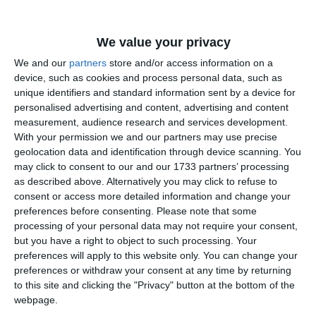
We value your privacy
We and our
partners
store and/or access information on a
Citește și:
device, such as cookies and process personal data, such as
unique identifiers and standard information sent by a device for
Câteva blocuri din Agigea, județul Constanța, rămân fără
personalised advertising and content, advertising and content
apă la robinete din cauza unei avarii
measurement, audience research and services development.
With your permission we and our partners may use precise
geolocation data and identification through device scanning. You
Adaugă-ne ca sursă în Google
may click to consent to our and our 1733 partners’ processing
as described above. Alternatively you may click to refuse to
Urmărește-ne pe Google News
consent or access more detailed information and change your
preferences before consenting.
Please note that some
Urmărește-ne pe Whatsapp
processing of your personal data may not require your consent,
but you have a right to object to such processing. Your
preferences will apply to this website only. You can change your
Ti-a placut articolul?
preferences or withdraw your consent at any time by returning
to this site and clicking the "Privacy" button at the bottom of the
webpage.