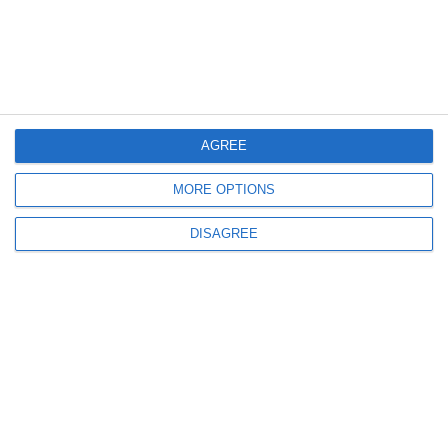
870
05 Aug, 2026 14:05
Atenție, locuitori din Medgidia! Lucrările la rețeaua de apă durează mai mult
AGREE
Restricțiile rămân valabile până la ora 24.00
MORE OPTIONS
DISAGREE
764
05 Aug, 2026 09:39
Avarie RAJA în Constanța
Apă oprită astăzi pe strada Gheorghe Marinescu și în zonele învecinate. Iată
zonele afectate!