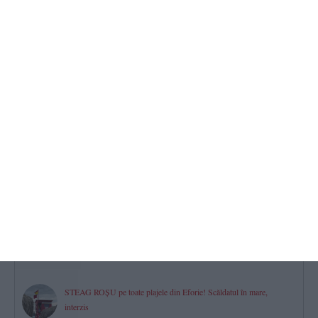
UPDATE VIDEO+FOTO
Elicopter aterizat în curtea clubului ecvestru Black Sea Horses din
Culmea pentru a lua o tânără. Ar fi vorba de fiica afaceristului Jean
Paul Tucan
2026.08.09 -
15:59
466
UPDATE.IPJ Constanța
Băiețelul dispărut de pe o plajă din Mamaia a fost identificat și este
în siguranță
2026.08.09 -
15:35
443
Dreptul la pensie în luna decesului
Ce se întâmplă cu banii dacă o persoană moare după data de 1 a
lunii?
2026.08.09 -
11:35
414
STEAG ROȘU pe toate plajele din Eforie! Scăldatul în mare,
interzis