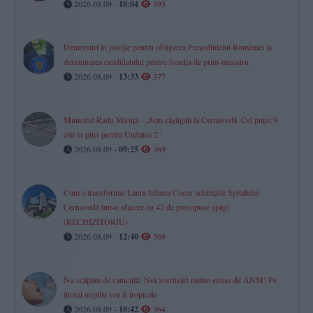
2026.08.09 -
10:04
395
Demersuri în justiție pentru obligarea Președintelui României la
desemnarea candidatului pentru funcția de prim-ministru
2026.08.09 -
13:33
377
Ministrul Radu Miruță - „8cm câștigați la Cernavodă. Cel puțin 9
zile în plus pentru Unitatea 2“
2026.08.09 -
09:25
369
Cum a transformat Laura Iuliana Cocor achizițiile Spitalului
Cernavodă într-o afacere cu 42 de presupuse șpăgi
(RECHIZITORIU)
2026.08.09 -
12:40
369
Nu scăpăm de caniculă! Noi avertizări meteo emise de ANM! Pe
litoral nopțile vor fi tropicale
2026.08.09 -
10:42
364