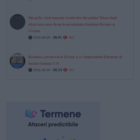
Mesaj Ro Alert transmis locuitorilor din județul Tulcea după
observarea unor drone în proximitatea frontierei fluviale cu
Ucraina
2026.08.09 -
08:01
362
România a promovat în Divizia A a Campionatului European de
baschet feminin U18
2026.08.09 -
08:24
353