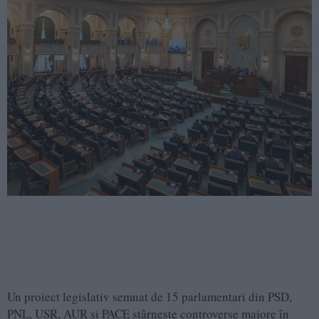
Un proiect legislativ semnat de 15 parlamentari din PSD,
PNL, USR, AUR și PACE stârnește controverse majore în