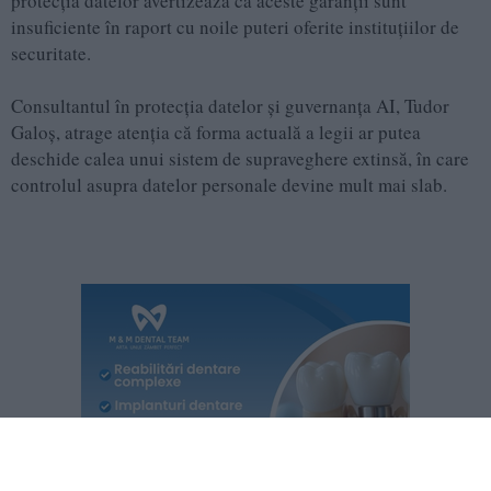
protecția datelor avertizează că aceste garanții sunt
insuficiente în raport cu noile puteri oferite instituțiilor de
securitate.
Consultantul în protecția datelor și guvernanța AI, Tudor
Galoș, atrage atenția că forma actuală a legii ar putea
deschide calea unui sistem de supraveghere extinsă, în care
controlul asupra datelor personale devine mult mai slab.