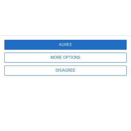
489
30 Jul, 2026 10:11
AGREE
Sorin Grindeanu îl acuză pe premierul Ilie Bolojan
”Pro-europeanul Bolojan, care i-a sărăcit pe români în numele reformei”
MORE OPTIONS
DISAGREE
389
30 Jul, 2026 09:54
UPDATE
Nou termen la Tribunalul Constanța în procesul deschis de Ion Oprea
împotriva Prefecturii Constanța. Ce va decide instanța?