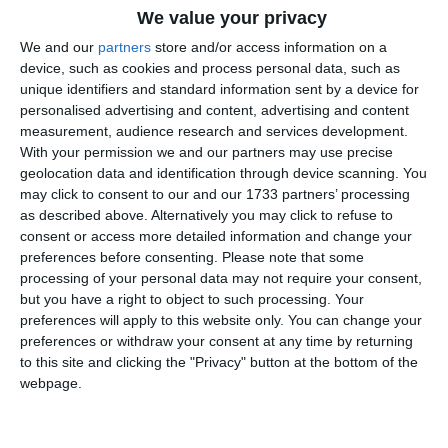
We value your privacy
We and our
partners
store and/or access information on a
device, such as cookies and process personal data, such as
unique identifiers and standard information sent by a device for
personalised advertising and content, advertising and content
Citește și
measurement, audience research and services development.
With your permission we and our partners may use precise
Un proiect UDMR propune tăierea alocațiilor pentru
geolocation data and identification through device scanning. You
copii
may click to consent to our and our 1733 partners’ processing
as described above. Alternatively you may click to refuse to
Adaugă-ne ca sursă în Google
consent or access more detailed information and change your
preferences before consenting.
Please note that some
Urmărește-ne pe Google News
processing of your personal data may not require your consent,
but you have a right to object to such processing. Your
Urmărește-ne pe Whatsapp
preferences will apply to this website only. You can change your
preferences or withdraw your consent at any time by returning
to this site and clicking the "Privacy" button at the bottom of the
Ti-a placut articolul?
webpage.