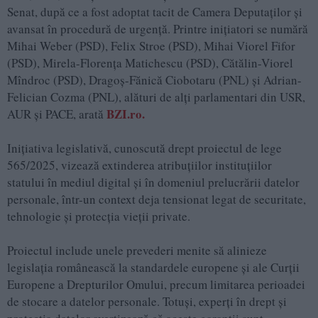
Senat, după ce a fost adoptat tacit de Camera Deputaților și
avansat în procedură de urgență. Printre inițiatori se numără
Mihai Weber (PSD), Felix Stroe (PSD), Mihai Viorel Fifor
(PSD), Mirela-Florența Matichescu (PSD), Cătălin-Viorel
Mîndroc (PSD), Dragoș-Fănică Ciobotaru (PNL) și Adrian-
Felician Cozma (PNL), alături de alți parlamentari din USR,
BZI.ro.
AUR și PACE, arată
Inițiativa legislativă, cunoscută drept proiectul de lege
565/2025, vizează extinderea atribuțiilor instituțiilor
statului în mediul digital și în domeniul prelucrării datelor
personale, într-un context deja tensionat legat de securitate,
tehnologie și protecția vieții private.
Proiectul include unele prevederi menite să alinieze
legislația românească la standardele europene și ale Curții
Europene a Drepturilor Omului, precum limitarea perioadei
de stocare a datelor personale. Totuși, experți în drept și