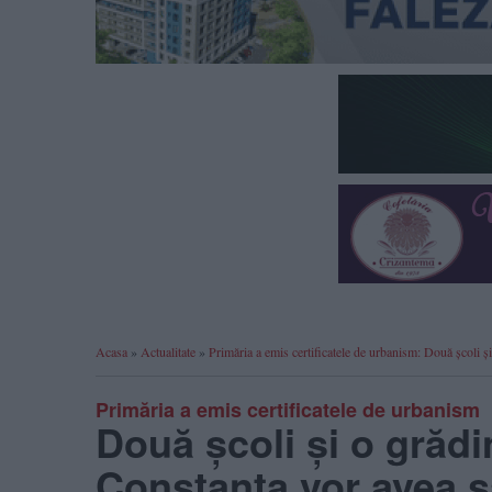
Acasa
»
Actualitate
»
Primăria a emis certificatele de urbanism: Două școli ș
Primăria a emis certificatele de urbanism
Două școli și o grădi
Constanța vor avea s