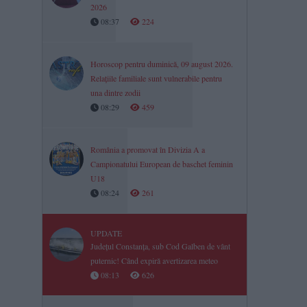
2026
08:37
224
Horoscop pentru duminică, 09 august 2026.
Relațiile familiale sunt vulnerabile pentru
una dintre zodii
08:29
459
România a promovat în Divizia A a
Campionatului European de baschet feminin
U18
08:24
261
UPDATE
Județul Constanța, sub Cod Galben de vânt
puternic! Când expiră avertizarea meteo
08:13
626