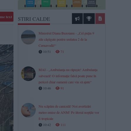
me text
STIRI CALDE
Ministrul Diana Buzoianu - „Cel puțin 9
zile câștigate pentru unitatea 2 de la
Cernavodă!“
10:51
71
MAI - „Ambulanța nu răpește! Ambulanța
salvează! O informație falsă poate pune în
pericol chiar oamenii care vin să ajute“
10:46
91
Nu scăpăm de caniculă! Noi avertizări
meteo emise de ANM! Pe litoral nopțile vor
fi tropicale
10:42
111