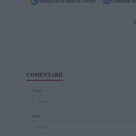
Adaugă-ne ca sursă în Google
Urmărește-n
T
COMENTARII
Nume
Email