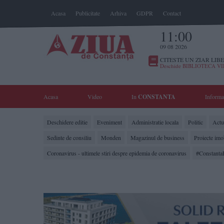
Acasa
Publicitate
Arhiva
GDPR
Contact
11:00
09 08 2026
CITESTE UN ZIAR LIBE
Deschide BIBLIOTECA V
Acasa
Video
In
CONSTANTA
Informa
Deschidere editie
Eveniment
Administratie locala
Politic
Actua
Sedinte de consiliu
Monden
Magazinul de business
Proiecte imo
Coronavirus - ultimele stiri despre epidemia de coronavirus
#Constanta