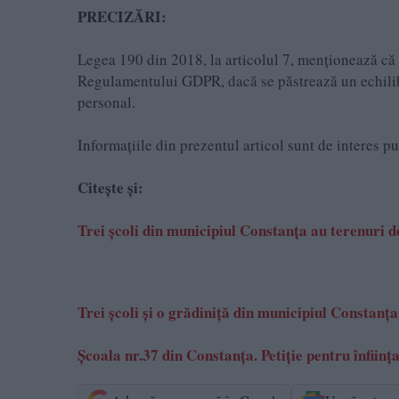
PRECIZĂRI:
Legea 190 din 2018, la articolul 7, menţionează că a
Regulamentului GDPR, dacă se păstrează un echilibru
personal.
Informațiile din prezentul articol sunt de interes p
Citește și:
Trei școli din municipiul Constanța au terenuri de
Trei școli și o grădiniță din municipiul Constanța,
Școala nr.37 din Constanța. Petiție pentru înfiin