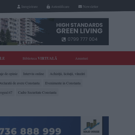
Inregistrare
Autentificare
Newsletter
YLE
Biblioteca
VIRTUALĂ
Anunturi
je de opinie
Interviu online
Achiziții, licitații, vânzări
eclaratii de avere Constanta
Evenimente in Constanta
rogea147
Cadre Securitate Constanta