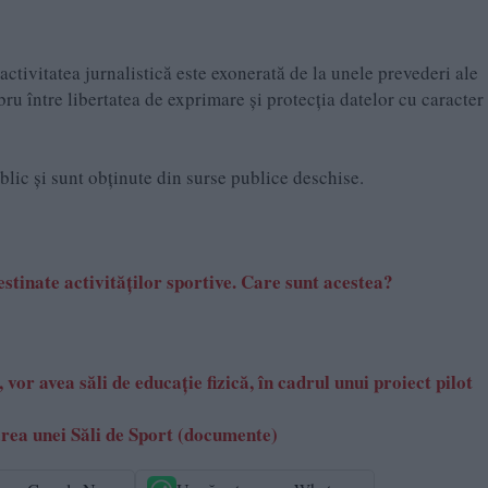
ctivitatea jurnalistică este exonerată de la unele prevederi ale
 între libertatea de exprimare şi protecţia datelor cu caracter
ublic și sunt obținute din surse publice deschise.
stinate activităților sportive. Care sunt acestea?
 vor avea săli de educație fizică, în cadrul unui proiect pilot
țarea unei Săli de Sport (documente)