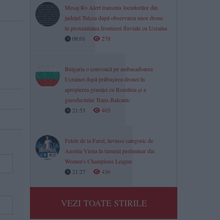
Mesaj Ro Alert transmis locuitorilor din
județul Tulcea după observarea unor drone
în proximitatea frontierei fluviale cu Ucraina
08:01
278
Bulgaria o convoacă pe ambasadoarea
Ucrainei după prăbușirea dronei în
apropierea graniței cu România și a
gazoductului Trans-Balcanic
21:53
405
Fetele de la Farul, învinse categoric de
Austria Viena în turneul preliminar din
Women's Champions League
21:27
436
VEZI TOATE STIRILE