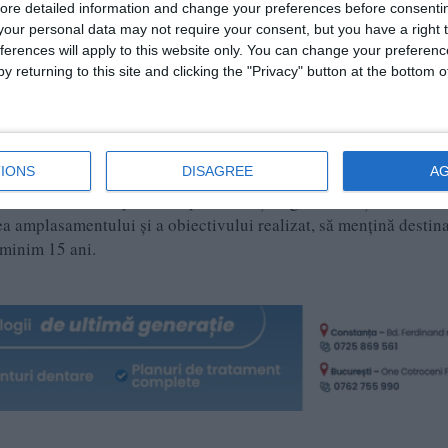
i a amplasamentului și asigurarea condițiilor în vederea execută
ore detailed information and change your preferences before consenti
our personal data may not require your consent, but you have a right t
e sală de sport școlară în Școala Generală nr. 14 și Grădinița nr.
ferences will apply to this website only. You can change your preferen
 hotărâre nr. 177/21.04.2023, pentru predarea către Ministerul
y returning to this site and clicking the "Privacy" button at the bottom
rin Compania Națională de Investiții a amplasamentului și asigur
estiții „Proiect pilot – Construire sală de educație fizică școlară
ței nr.70.
IONS
DISAGREE
A
 asigurarea finanțării cheltuielilor aferente racordurilor la utili
r de teren necesare pentru depozitarea și organizarea șantierului.
a amplasamentului și a obiectivului realizat, să mențină destina
 minim 15 ani.