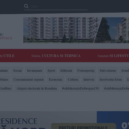
R!
IRTUALĂ
tii
UTILE
Stiinta,
CULTURA SI TEHNICA
Sanatate
SI LIFEST
litate
Social
Invatamant
Sport
Editorial
Fotoreportaj
Stiri externe
Sonda
biliare
Constanteanul suparat
Economic
Cultura
Interviu
Insolventa firme
D
EsteBine
Alegeri electorale în România
#sărbătoreşteDobrogea150
#sărbătoreşteDob