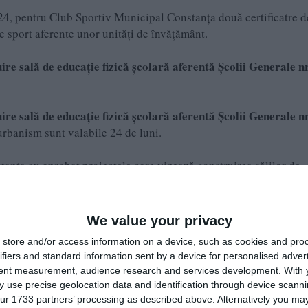
24, pentru Club Sportiv Municipal Constanța două certificatre d
de sport aferente unor unități de învățământ.
re sală de educație fizică școlară aferentă Școlii Generale nr
re sală de educație fizică școlară aferentă Școlii Generale nr
urbanism sunt valabile 24 de luni.
tanța au aprobat proiectele care vizează construirea sălilor de
onstanța și alte două din Palazu Mare.
175/21.04.2023, care prevede predarea către Ministerul Dezvoltări
We value your privacy
Națională de Investiții a amplasamentului și asigurarea condiții
store and/or access information on a device, such as cookies and pro
t pilot – Construire sală de educație fizică școlară, la Școala nr.
ifiers and standard information sent by a device for personalised adver
68.
tent measurement, audience research and services development.
With 
 use precise geolocation data and identification through device scanni
edarea către Ministerul Dezvoltării, Lucrărilor Publice și
ur 1733 partners’ processing as described above. Alternatively you may 