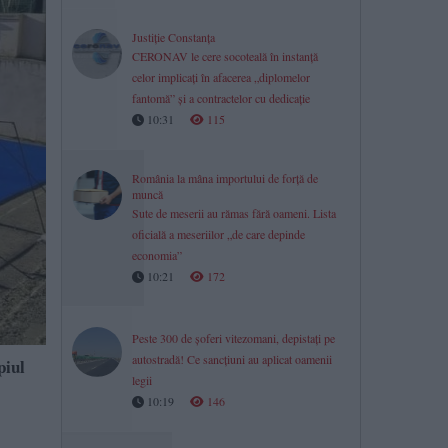
Justiție Constanța
CERONAV le cere socoteală în instanță
celor implicați în afacerea „diplomelor
fantomă” și a contractelor cu dedicație
10:31
115
România la mâna importului de forță de
muncă
Sute de meserii au rămas fără oameni. Lista
oficială a meseriilor „de care depinde
economia”
10:21
172
Peste 300 de șoferi vitezomani, depistați pe
autostradă! Ce sancțiuni au aplicat oamenii
piul
legii
10:19
146