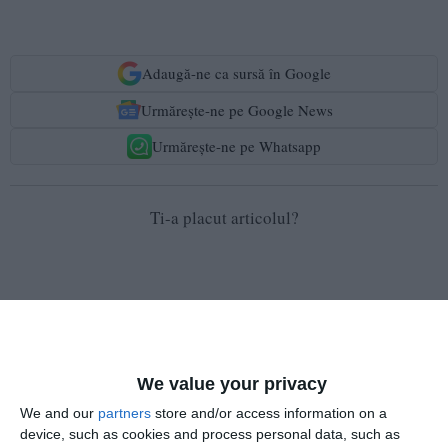
Adaugă-ne ca sursă în Google
Urmărește-ne pe Google News
Urmărește-ne pe Whatsapp
Ti-a placut articolul?
We value your privacy
COMENTARII
We and our
partners
store and/or access information on a
device, such as cookies and process personal data, such as