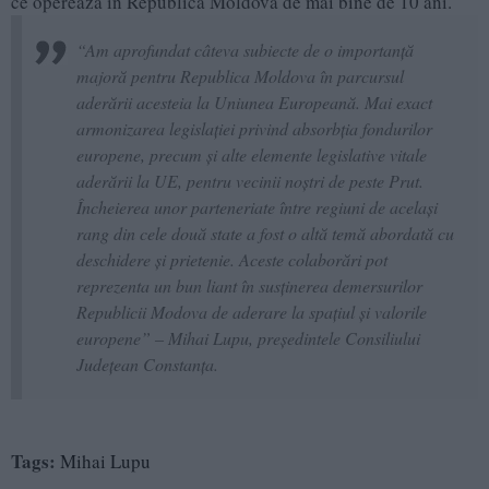
ce operează în Republica Moldova de mai bine de 10 ani.
“Am aprofundat câteva subiecte de o importanţă
majoră pentru Republica Moldova în parcursul
aderării acesteia la Uniunea Europeană. Mai exact
armonizarea legislaţiei privind absorbţia fondurilor
europene, precum şi alte elemente legislative vitale
aderării la UE, pentru vecinii noştri de peste Prut.
Încheierea unor parteneriate între regiuni de același
rang din cele două state a fost o altă temă abordată cu
deschidere şi prietenie. Aceste colaborări pot
reprezenta un bun liant în susţinerea demersurilor
Republicii Modova de aderare la spaţiul şi valorile
europene” – Mihai Lupu, preşedintele Consiliului
Judeţean Constanţa.
Tags:
Mihai Lupu