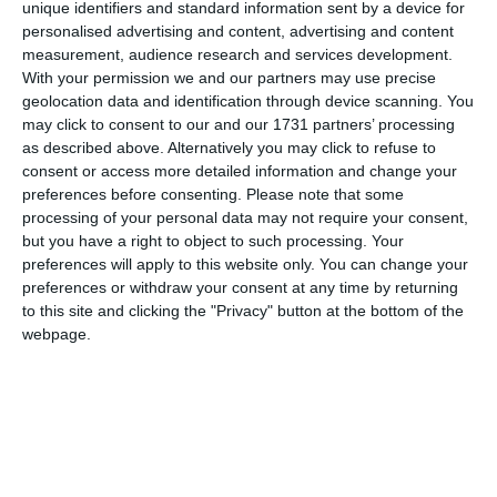
unique identifiers and standard information sent by a device for
Nume
personalised advertising and content, advertising and content
measurement, audience research and services development.
With your permission we and our partners may use precise
geolocation data and identification through device scanning. You
Email
may click to consent to our and our 1731 partners’ processing
as described above. Alternatively you may click to refuse to
consent or access more detailed information and change your
preferences before consenting.
Please note that some
Comentariu
processing of your personal data may not require your consent,
but you have a right to object to such processing. Your
preferences will apply to this website only. You can change your
preferences or withdraw your consent at any time by returning
Am citit si sunt de acord cu
regulile de postare
.
to this site and clicking the "Privacy" button at the bottom of the
webpage.
Acest formular colectează numele, e-mailul şi conținutul mesajului, astfel încât
să putem urmări comentariile tale pe site. Nu vom folosi datele tale în alt scop.
Pentru mai multe informaţii, consultă politica noastră de confidenţialitate, unde vei
primi mai multe privind informaţii despre cum și de ce stocăm datele tale.
Posteaza comentariul