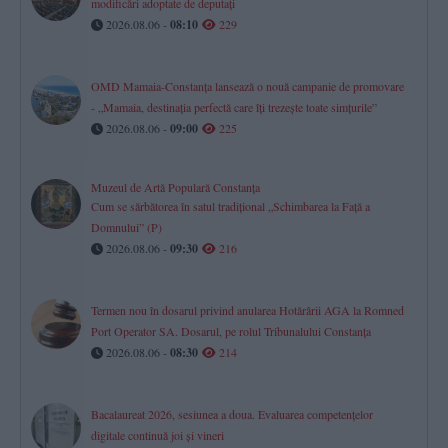
modificări adoptate de deputați
2026.08.06 -
08:10
229
OMD Mamaia-Constanța lansează o nouă campanie de promovare
- „Mamaia, destinația perfectă care îți trezește toate simțurile”
2026.08.06 -
09:00
225
Muzeul de Artă Populară Constanța
Cum se sărbătorea în satul tradițional „Schimbarea la Față a
Domnului” (P)
2026.08.06 -
09:30
216
Termen nou în dosarul privind anularea Hotărârii AGA la Romned
Port Operator SA. Dosarul, pe rolul Tribunalului Constanța
2026.08.06 -
08:30
214
Bacalaureat 2026, sesiunea a doua. Evaluarea competențelor
digitale continuă joi și vineri