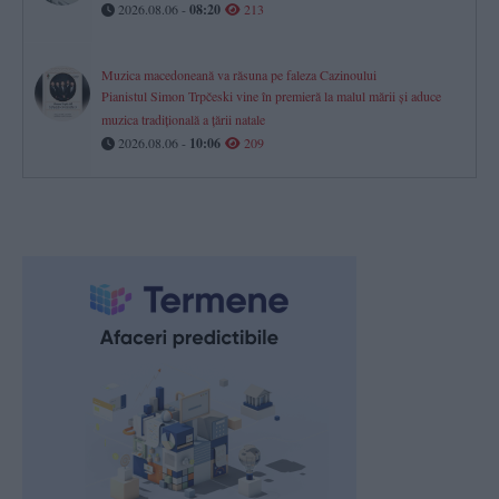
2026.08.06 -
08:20
213
Muzica macedoneană va răsuna pe faleza Cazinoului
Pianistul Simon Trpčeski vine în premieră la malul mării și aduce
muzica tradițională a țării natale
2026.08.06 -
10:06
209