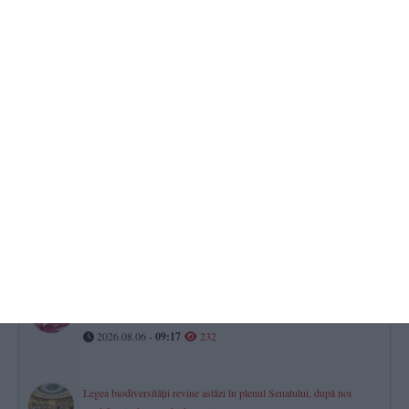
Când susține Farul Constanța meciul cu FC Argeș, din etapa a
cincea
2026.08.06 -
10:09
264
Tradiții pentru spor și sănătate la Schimbarea la Față! Dacă astăzi
vremea este însorită, toamna va fi una roditoare și îmbelșugată
2026.08.06 -
09:22
237
Horoscop pentru joi, 6 august 2026. Oportunități financiare și
schimbări importante pentru mai multe zodii​
2026.08.06 -
08:40
233
Serviciul de stare civilă Constanţa. Publicaţii de căsătorie 5 august
2026
2026.08.06 -
09:17
232
Legea biodiversității revine astăzi în plenul Senatului, după noi