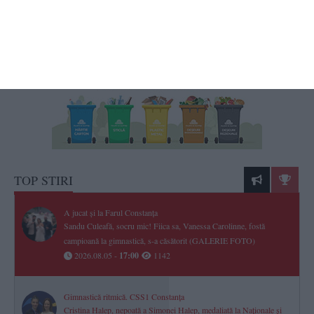
TOP STIRI
A jucat și la Farul Constanța
Sandu Culeafă, socru mic! Fiica sa, Vanessa Carolinne, fostă
campioană la gimnastică, s-a căsătorit (GALERIE FOTO)
2026.08.05 -
17:00
1142
Gimnastică ritmică. CSS1 Constanța
Cristina Halep, nepoată a Simonei Halep, medaliată la Naționale și