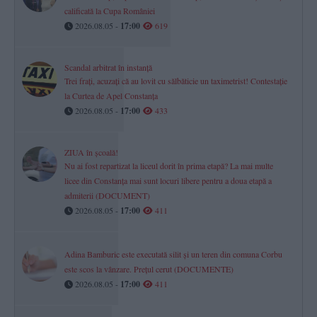
calificată la Cupa României
2026.08.05 -
17:00
619
Scandal arbitrat în instanță
Trei frați, acuzați că au lovit cu sălbăticie un taximetrist! Contestație
la Curtea de Apel Constanța
2026.08.05 -
17:00
433
ZIUA în școală!
Nu ai fost repartizat la liceul dorit în prima etapă? La mai multe
licee din Constanța mai sunt locuri libere pentru a doua etapă a
admiterii (DOCUMENT)
2026.08.05 -
17:00
411
Adina Bamburic este executată silit și un teren din comuna Corbu
este scos la vânzare. Prețul cerut (DOCUMENTE)
2026.08.05 -
17:00
411