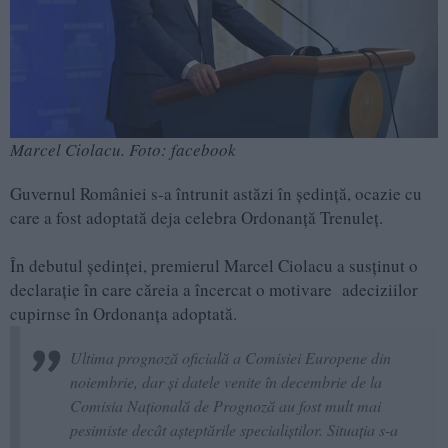
Marcel Ciolacu. Foto: facebook
Guvernul României s-a întrunit astăzi în ședință, ocazie cu
care a fost adoptată deja celebra Ordonanță Trenuleț.
În debutul ședinței, premierul Marcel Ciolacu a susținut o
declarație în care căreia a încercat o motivare adeciziilor
cupirnse în Ordonanța adoptată.
Ultima prognoză oficială a Comisiei Europene din
noiembrie, dar și datele venite în decembrie de la
Comisia Națională de Prognoză au fost mult mai
pesimiste decât așteptările specialiștilor. Situația s-a