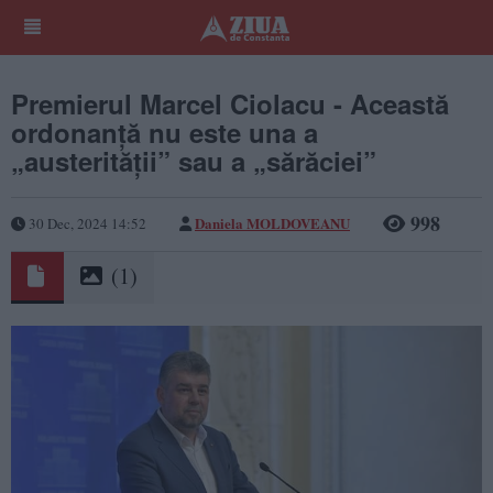
Premierul Marcel Ciolacu - ​Această
ordonanță nu este una a
„austerității” sau a „sărăciei”
998
Daniela MOLDOVEANU
30 Dec, 2024 14:52
(1)