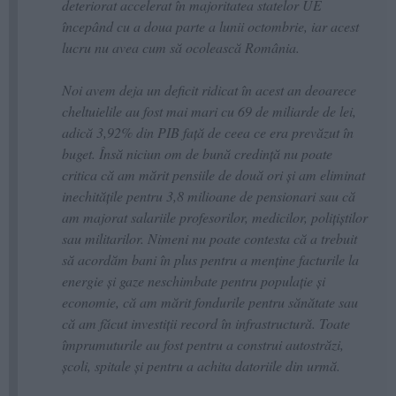
deteriorat accelerat în majoritatea statelor UE
începând cu a doua parte a lunii octombrie, iar acest
lucru nu avea cum să ocolească România.
Noi avem deja un deficit ridicat în acest an deoarece
cheltuielile au fost mai mari cu 69 de miliarde de lei,
adică 3,92% din PIB față de ceea ce era prevăzut în
buget. Însă niciun om de bună credință nu poate
critica că am mărit pensiile de două ori și am eliminat
inechitățile pentru 3,8 milioane de pensionari sau că
am majorat salariile profesorilor, medicilor, polițiștilor
sau militarilor. Nimeni nu poate contesta că a trebuit
să acordăm bani în plus pentru a menține facturile la
energie și gaze neschimbate pentru populație și
economie, că am mărit fondurile pentru sănătate sau
că am făcut investiții record în infrastructură. Toate
împrumuturile au fost pentru a construi autostrăzi,
școli, spitale și pentru a achita datoriile din urmă.