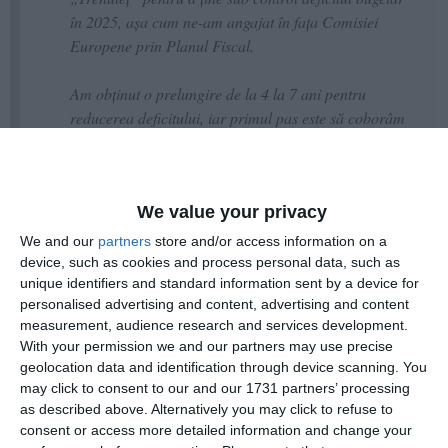
în 2025, așa cum ne-am angajat în fața Comisiei
Europene prin Planul Fiscal.
Am obținut o prelungire de la 4 la 7 ani pentru
reducerea deficitului, iar primul pas este să coborâm
la 7% în 2025. Asta înseamnă că vom avea acces în
continuare la fondurile europene și din PNRR atât de
necesare pentru a continua modernizarea României.
We value your privacy
We and our
partners
store and/or access information on a
device, such as cookies and process personal data, such as
unique identifiers and standard information sent by a device for
personalised advertising and content, advertising and content
measurement, audience research and services development.
With your permission we and our partners may use precise
geolocation data and identification through device scanning. You
may click to consent to our and our 1731 partners’ processing
as described above. Alternatively you may click to refuse to
consent or access more detailed information and change your