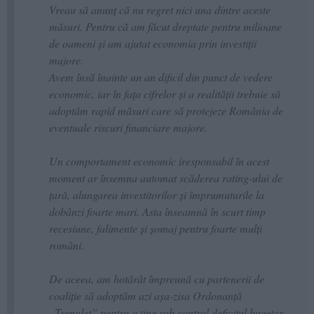
Vreau să anunț că nu regret nici una dintre aceste
măsuri. Pentru că am făcut dreptate pentru milioane
de oameni și am ajutat economia prin investiții
majore.
Avem însă înainte un an dificil din punct de vedere
economic, iar în fața cifrelor și a realității trebuie să
adoptăm rapid măsuri care să protejeze România de
eventuale riscuri financiare majore.
Un comportament economic iresponsabil în acest
moment ar însemna automat scăderea rating-ului de
țară, alungarea investitorilor și împrumuturile la
dobânzi foarte mari. Asta înseamnă în scurt timp
recesiune, falimente și șomaj pentru foarte mulți
români.
De aceea, am hotărât împreună cu partenerii de
coaliție să adoptăm azi așa-zisa Ordonanță
„Trenuleț” pentru a ține sub control deficitul bugetar