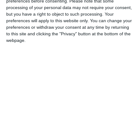
preferences before consenting.
Please note that some
processing of your personal data may not require your consent,
but you have a right to object to such processing. Your
preferences will apply to this website only. You can change your
preferences or withdraw your consent at any time by returning
to this site and clicking the "Privacy" button at the bottom of the
Această ordonanță nu este una a „austerității”
webpage.
sau a „sărăciei”. Austeritate a fost când s-au
tăiat salarii cu 25%, când a crescut TVA de la
19 la 24% sau când s-au închis de școli și
spitale.
Am structurat această ordonanță pe trei
obiective fundamentale: stoparea creșterii
cheltuielilor statului, reducerea risipei bugetare
cu 1% din PIB, respectiv 19 miliarde de lei și
majorarea veniturilor la buget prin
implementarea reformelor structurale de care
are nevoie prin PNRR
Adoptăm astăzi măsuri clare privind reforma