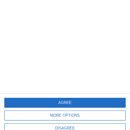
752
09 Dec, 2025 13:19
„Ordonanța trenuleț” revine. Anunțul premierului Ilie Bolojan
1559
03 Mar, 2025 18:28
Senatul României a adoptat tacit „Ordonanța trenuleț”
AGREE
MORE OPTIONS
DISAGREE
1168
21 Feb, 2025 10:56