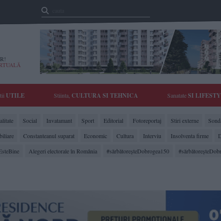
R!
IRTUALĂ
tii
UTILE
Stiinta,
CULTURA SI TEHNICA
Sanatate
SI LIFEST
litate
Social
Invatamant
Sport
Editorial
Fotoreportaj
Stiri externe
Sonda
biliare
Constanteanul suparat
Economic
Cultura
Interviu
Insolventa firme
D
EsteBine
Alegeri electorale în România
#sărbătoreşteDobrogea150
#sărbătoreşteDob