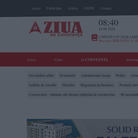
Acasa
Publicitate
Arhiva
GDPR
Contact
08:40
10 08 2026
CITESTE UN ZIAR LIBE
Deschide BIBLIOTECA V
Acasa
Video
In
CONSTANTA
Informa
Deschidere editie
Eveniment
Administratie locala
Politic
Actua
Sedinte de consiliu
Monden
Magazinul de business
Proiecte imo
Coronavirus - ultimele stiri despre epidemia de coronavirus
#Constanta