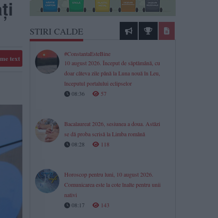
ți
STIRI CALDE
#ConstantaEsteBine
me text
10 august 2026. Început de săptămână, cu
doar câteva zile până la Luna nouă în Leu,
începutul portalului eclipselor
08:36
57
Bacalaureat 2026, sesiunea a doua. Astăzi
se dă proba scrisă la Limba română
08:28
118
Horoscop pentru luni, 10 august 2026.
Comunicarea este la cote înalte pentru unii
nativi
08:17
143