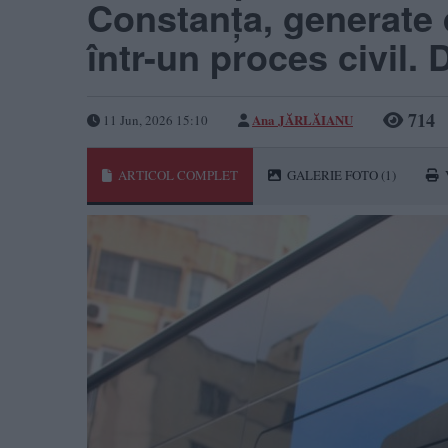
Constanța, generate d
într-un proces civil. 
714
Ana JĂRLĂIANU
11 Jun, 2026 15:10
ARTICOL COMPLET
GALERIE FOTO
(1)