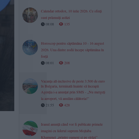
Calendar ortodox, 10 iulie 2026. Ce sfinți
sunt prăznuiți astăzi
08:08
135
Horoscop pentru săptămâna 10 - 16 august
2026. Una dintre zodii începe săptămâna în
forță
08:01
208
Vacanța all-inclusive de peste 3.500 de euro
în Bulgaria, terminată înainte să înceapă
Agenția i-a anunțat prin SMS - „Nu mergeți
la aeroport, vă anulăm călătoria!”
21:55
428
Iranul anunță când vor fi publicate primele
imagini cu liderul suprem Mojtaba
Khamenei „printre oameni şi pe străzi”