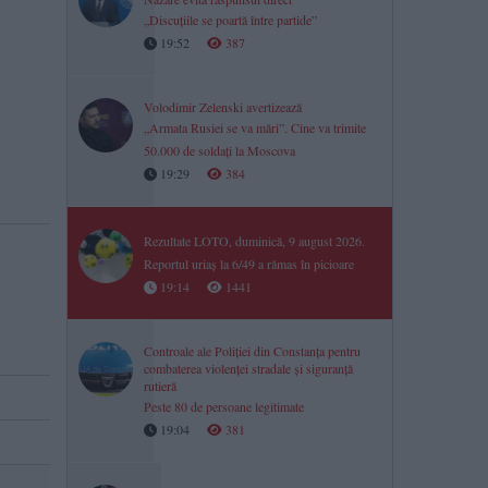
„Discuțiile se poartă între partide”
19:52
387
Volodimir Zelenski avertizează
„Armata Rusiei se va mări”. Cine va trimite
50.000 de soldați la Moscova
19:29
384
Rezultate LOTO, duminică, 9 august 2026.
Reportul uriaș la 6/49 a rămas în picioare
19:14
1441
Controale ale Poliției din Constanța pentru
combaterea violenței stradale și siguranță
rutieră
Peste 80 de persoane legitimate
19:04
381