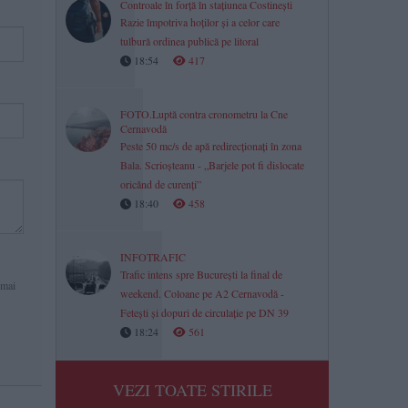
Controale în forță în stațiunea Costinești
Razie împotriva hoților și a celor care
tulbură ordinea publică pe litoral
18:54
417
FOTO.Luptă contra cronometru la Cne
Cernavodă
Peste 50 mc/s de apă redirecționați în zona
Bala. Scrioșteanu - „Barjele pot fi dislocate
oricând de curenți”
18:40
458
INFOTRAFIC
Trafic intens spre București la final de
 mai
weekend. Coloane pe A2 Cernavodă -
Fetești și dopuri de circulație pe DN 39
18:24
561
VEZI TOATE STIRILE