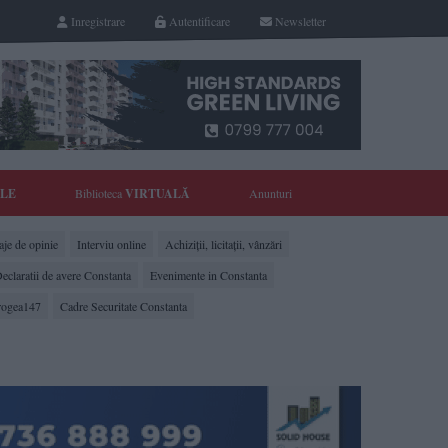
Inregistrare
Autentificare
Newsletter
YLE
Biblioteca
VIRTUALĂ
Anunturi
je de opinie
Interviu online
Achiziții, licitații, vânzări
eclaratii de avere Constanta
Evenimente in Constanta
rogea147
Cadre Securitate Constanta