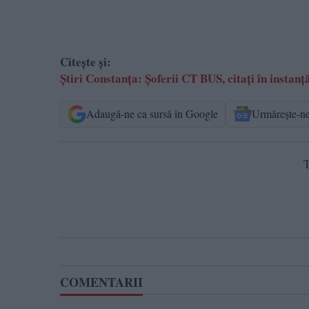
Citește și:
Știri Constanța: Șoferii CT BUS, citați în instan
Adaugă-ne ca sursă în Google
Urmărește-n
T
COMENTARII