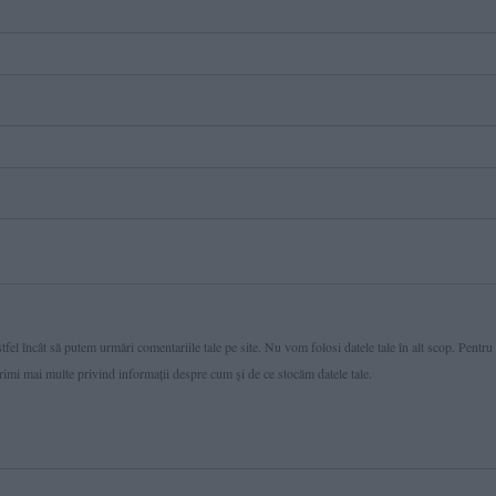
fel încât să putem urmări comentariile tale pe site. Nu vom folosi datele tale în alt scop. Pentru
primi mai multe privind informaţii despre cum și de ce stocăm datele tale.