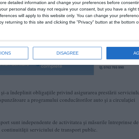
ore detailed information and change your preferences before consenti
l de lucru, motivând necesitatea participării, în calitate de pârâț
our personal data may not require your consent, but you have a right t
8/2025;
ferences will apply to this website only. You can change your preferen
lui serviciului public de transport din municipiul Constanța.
y returning to this site and clicking the "Privacy" button at the bottom
IONS
DISAGREE
A
a îndeplinit obligațiile privind asigurarea prestării serviciul
espunzătoare a programului conducătorilor auto și a circulației
port sunt independente de activitatea și măsurile întreprinse de
continuității serviciului de transport public.