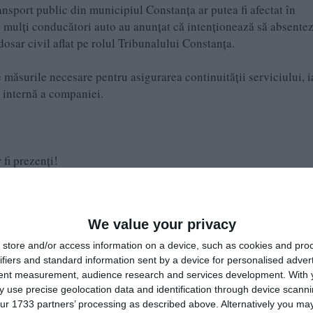
port public din municipiul Constanța ar putea fi afectat în
ai mulți conducători auto au anunțat că intenționează să absente
dosar civil aflat pe rolul Tribunalului Constanța.
e măsurile necesare pentru asigurarea continuității serviciului, i
a internă a companiei.
fi prezenți!
We value your privacy
store and/or access information on a device, such as cookies and pro
itoare la o posibilă afectare a programului de transport public î
ifiers and standard information sent by a device for personalised adver
tent measurement, audience research and services development.
With 
i multor angajați ai societății într-un proces civil aflat pe rolul
 use precise geolocation data and identification through device scanni
ează următoarele:
ur 1733 partners’ processing as described above. Alternatively you may 
artea unor conducători auto prin care aceștia au adus la cunoști