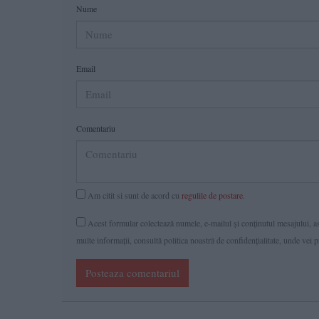
Nume
Email
Comentariu
Am citit si sunt de acord cu
regulile de postare
.
Acest formular colectează numele, e-mailul şi conținutul mesajului, ast
multe informaţii, consultă politica noastră de confidenţialitate, unde vei 
Posteaza comentariul