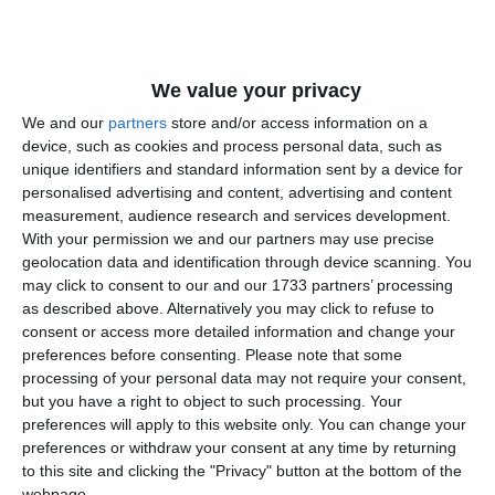
sigur pentru fiecare dintre noi“ - mai transmit
reprezentanții IPJ Constanța
We value your privacy
PRECIZĂRI:
We and our
partners
store and/or access information on a
device, such as cookies and process personal data, such as
unique identifiers and standard information sent by a device for
Legea 190 din 2018, la articolul 7, menţionează că
personalised advertising and content, advertising and content
activitatea jurnalistică este exonerată de la unele prevederi
measurement, audience research and services development.
ale Regulamentului GDPR, dacă se păstrează un echilibru
With your permission we and our partners may use precise
între libertatea de exprimare şi protecţia datelor cu caracter
geolocation data and identification through device scanning. You
personal.
may click to consent to our and our 1733 partners’ processing
as described above. Alternatively you may click to refuse to
consent or access more detailed information and change your
preferences before consenting.
Please note that some
processing of your personal data may not require your consent,
but you have a right to object to such processing. Your
preferences will apply to this website only. You can change your
preferences or withdraw your consent at any time by returning
to this site and clicking the "Privacy" button at the bottom of the
webpage.