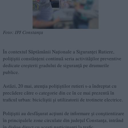
Foto: IPJ Constanța
În contextul Săptămânii Naționale a Siguranței Rutiere,
polițiștii constănțeni continuă seria activităților preventive
dedicate creșterii gradului de siguranță pe drumurile
publice.
Astăzi, 20 mai, atenția polițiștilor rutieri s-a îndreptat cu
precădere către o categorie din ce în ce mai prezentă în
traficul urban: bicicliștii și utilizatorii de trotinete electrice.
Polițiștii au desfășurat acțiuni de informare și conștientizare
în principalele zone circulate din județul Constanța, intrând
în dialog direct cu acești participanți la trafic.