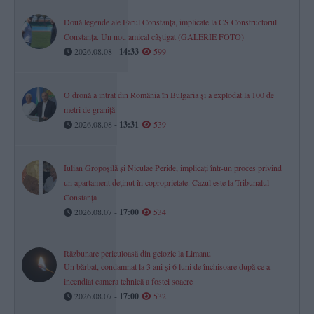
Două legende ale Farul Constanța, implicate la CS Constructorul
Constanța. Un nou amical câștigat (GALERIE FOTO)
2026.08.08 -
14:33
599
O dronă a intrat din România în Bulgaria și a explodat la 100 de
metri de graniță
2026.08.08 -
13:31
539
Iulian Gropoșilă și Niculae Peride, implicați într-un proces privind
un apartament deținut în coproprietate. Cazul este la Tribunalul
Constanța
2026.08.07 -
17:00
534
Răzbunare periculoasă din gelozie la Limanu
Un bărbat, condamnat la 3 ani și 6 luni de închisoare după ce a
incendiat camera tehnică a fostei soacre
2026.08.07 -
17:00
532