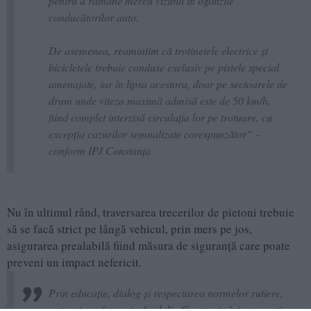
pentru a rămâne mereu vizibili în oglinzile
conducătorilor auto.
De asemenea, reamintim că trotinetele electrice și
bicicletele trebuie conduse exclusiv pe pistele special
amenajate, iar în lipsa acestora, doar pe sectoarele de
drum unde viteza maximă admisă este de 50 km/h,
fiind complet interzisă circulația lor pe trotuare, cu
excepția cazurilor semnalizate corespunzător“ -
conform IPJ Constanța
Nu în ultimul rând, traversarea trecerilor de pietoni trebuie
să se facă strict pe lângă vehicul, prin mers pe jos,
asigurarea prealabilă fiind măsura de siguranță care poate
preveni un impact nefericit.
Prin educație, dialog și respectarea normelor rutiere,
putem transforma traficul din Constanța într-un spațiu