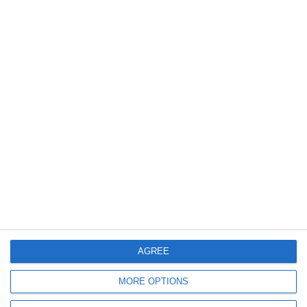
545
04 Jun, 2026 12:31
VIDEO
Siguranță pe două roți la Constanța. Polițiștii desfășoară acțiunea europeană
„ROADPOL – 2 Wheelers”
428
29 May, 2026 09:15
AGREE
Operatori economici ce comercializează produse pentru protecția plantelor,
verificați de polițiștii IPJ Constanța
MORE OPTIONS