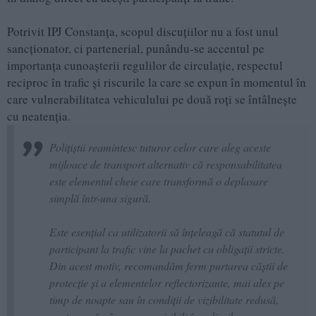
Potrivit IPJ Constanța, scopul discuțiilor nu a fost unul
sancţionator, ci partenerial, punându-se accentul pe
importanța cunoașterii regulilor de circulație, respectul
reciproc în trafic și riscurile la care se expun în momentul în
care vulnerabilitatea vehiculului pe două roți se întâlnește
cu neatenția.
Polițiștii reamintesc tuturor celor care aleg aceste
mijloace de transport alternativ că responsabilitatea
este elementul cheie care transformă o deplasare
simplă într-una sigură.
Este esențial ca utilizatorii să înțeleagă că statutul de
participant la trafic vine la pachet cu obligații stricte.
Din acest motiv, recomandăm ferm purtarea căștii de
protecție și a elementelor reflectorizante, mai ales pe
timp de noapte sau în condiții de vizibilitate redusă,