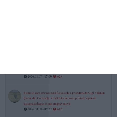
FOTO + VIDEO)
2026.08.08 -
12:00
678
Minifotbal Constanța
ACS Marina LMP și-a întărit lotul cu fundașul Vișan Crețu. „Bun
venit la bord!“ (VIDEO)
2026.08.07 -
17:00
648
CSM Constanța șah
Povestea lui George-Gabriel Grigore, Mare Maestru Internațional.
„Am știut că vei deveni jucător, că te-am văzut plângând la acel
meci“ (P)
2026.08.07 -
17:00
623
Firma în care este asociată fosta soție a procurorului Gigi Valentin
Ștefan din Constanța, vizată într-un dosar privind deșeurile.
Instanța a dispus o măsură preventivă
2026.08.08 -
09:22
612