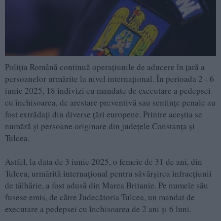
Poliția Română continuă operațiunile de aducere în țară a
persoanelor urmărite la nivel internațional. În perioada 2 - 6
iunie 2025, 18 indivizi cu mandate de executare a pedepsei
cu închisoarea, de arestare preventivă sau sentințe penale au
fost extrădați din diverse țări europene. Printre aceștia se
numără și persoane originare din județele Constanța și
Tulcea.
Astfel, la data de 3 iunie 2025, o femeie de 31 de ani, din
Tulcea, urmărită internațional pentru săvârșirea infracțiunii
de tâlhărie, a fost adusă din Marea Britanie. Pe numele său
fusese emis, de către Judecătoria Tulcea, un mandat de
executare a pedepsei cu închisoarea de 2 ani și 6 luni.