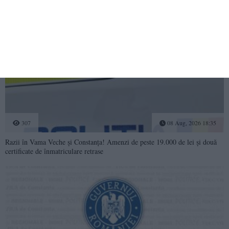
304
08 Aug, 2026 18:58
Radu Miruță reclamă rezistență la modernizarea Armatei - „Oameni cu
putere de decizie nu vor să renunțe la beneficii”
307
08 Aug, 2026 18:35
Razii în Vama Veche și Constanța! Amenzi de peste 19.000 de lei și două
certificate de înmatriculare retrase