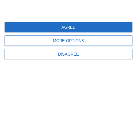
449
01 Aug, 2026 10:10
Cinci urmăriți internațional, extrădați în România într-o singură zi
Poliția Română i-a adus în țară din Cehia, Belgia, Germania și Kazahstan
AGREE
MORE OPTIONS
DISAGREE
531
18 Jul, 2026 13:21
Indivizi urmăriți internațional, aduși în țară de polițiști. Ce pedepse au de
executat