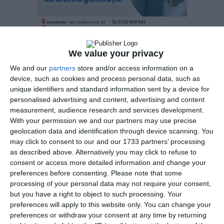
We value your privacy
We and our
partners
store and/or access information on a
device, such as cookies and process personal data, such as
Astfel, la data de 2 iunie 2025, a fost adus în țară un bărbat,
unique identifiers and standard information sent by a device for
de 23 de ani, din Neamț, urmărit internațional pentru
personalised advertising and content, advertising and content
săvârșirea de infracțiuni rutiere. Acesta a fost adus din
measurement, audience research and services development.
Olanda, având emis, pe numele său, de către Judecătoria
With your permission we and our partners may use precise
Piatra Neamț, un mandat de executare a pedepsei cu
geolocation data and identification through device scanning. You
închisoarea de un an și 8 luni.
may click to consent to our and our 1733 partners’ processing
as described above. Alternatively you may click to refuse to
consent or access more detailed information and change your
La data de 3 iunie 2025, a fost adus un bărbat, de 46 ani, din
preferences before consenting.
Please note that some
Cluj, urmărit internațional pentru nerespectarea hotărârilor
processing of your personal data may not require your consent,
judecătorești. Acesta a fost adus din Spania, având emis, pe
but you have a right to object to such processing. Your
numele său, de către Judecătoria Turda, un mandat de
preferences will apply to this website only. You can change your
executare a pedepsei cu închisoarea de un an și 4 luni.
preferences or withdraw your consent at any time by returning