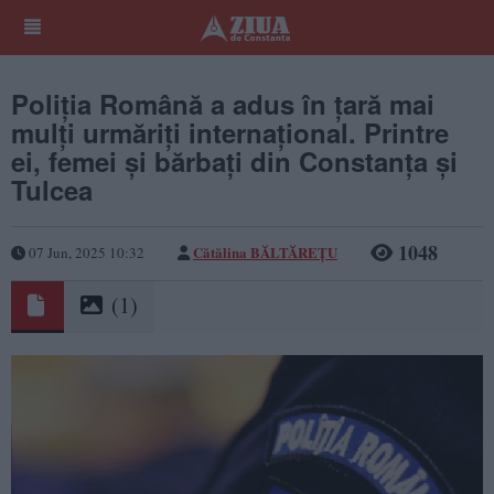
Poliția Română a adus în țară mai
mulți urmăriți internațional. Printre
ei, femei și bărbați din Constanța și
Tulcea
1048
Cătălina BĂLTĂREȚU
07 Jun, 2025 10:32
(1)