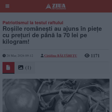
Patriotismul la testul raftului
Roșiile românești au ajuns în piețe
cu prețuri de până la 70 lei pe
kilogram!
1171
Cătălina BĂLTĂREȚU
28 Mar, 2026 09:12
(1)