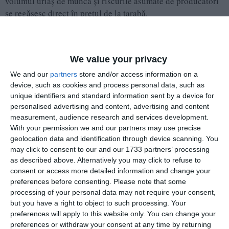
volumul uriaș de muncă și riscurile asumate de producători
se regăsesc direct în prețul de la tarabă.
We value your privacy
În piețe au apărut primele roșii românești din acest
We and our
partners
store and/or access information on a
an. Arată bine, sunt așteptate, dar prețul lor – chiar și
device, such as cookies and process personal data, such as
70 lei/kg – spune o poveste mai complicată. Nu e
unique identifiers and standard information sent by a device for
personalised advertising and content, advertising and content
vorba doar despre „scump”, ci despre realitatea din
measurement, audience research and services development.
spatele producției: costuri mari, mai ales cu încălzirea
With your permission we and our partners may use precise
solariilor, muncă multă și riscuri asumate de
geolocation data and identification through device scanning. You
agricultorii noștri.
may click to consent to our and our 1733 partners’ processing
as described above. Alternatively you may click to refuse to
Am susținut și voi continua să susțin produsul
consent or access more detailed information and change your
românesc. De peste 15 ani vorbesc despre importanța
preferences before consenting.
Please note that some
processing of your personal data may not require your consent,
de a ne sprijini producătorii locali, de a cumpăra
but you have a right to object to such processing. Your
responsabil și de a păstra valoarea muncii lor în
preferences will apply to this website only. You can change your
economia noastră.
preferences or withdraw your consent at any time by returning