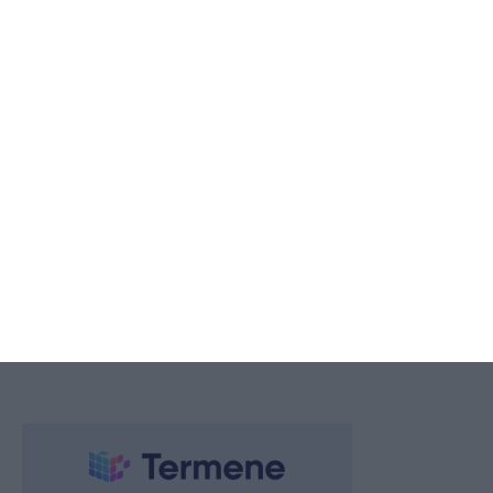
TOP STIRI
Horoscop pentru săptămâna 10 - 16 august 2026. Una dintre zodii
începe săptămâna în forță
2026.08.10 -
08:01
154
Calendar ortodox, 10 iulie 2026. Ce sfinți sunt prăznuiți astăzi
2026.08.10 -
08:08
99
Horoscop pentru luni, 10 august 2026. Comunicarea este la cote
înalte pentru unii nativi
2026.08.10 -
08:17
52