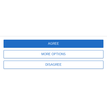
ARTICOLE ASEMANATOARE
Nu exista.
ULTIMELE ARTICOLE DIN ACEEASI CATEGORIE
AGREE
MORE OPTIONS
DISAGREE
103
10 Aug, 2026 08:08
Calendar ortodox, 10 iulie 2026. Ce sfinți sunt prăznuiți astăzi