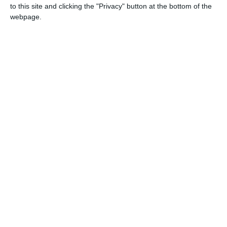
to this site and clicking the "Privacy" button at the bottom of the
Dar trebuie să fim sinceri: patriotismul se testează cel
webpage.
mai greu la raft. Și mai ales atunci când trebuie să
bagi mâna în buzunar – uneori destul de adânc. În
contextul economic actual, mulți consumatori nu își
permit aceste „trufandale” și aleg variante mai ieftine
din import.
Nu e o lipsă de patriotism, ci o realitate. Între dorință
și posibilitate apare diferența.