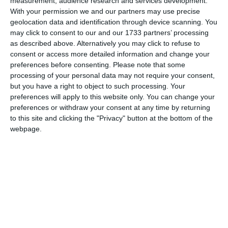
measurement, audience research and services development.
Am citit si sunt de acord cu
regulile de postare
.
With your permission we and our partners may use precise
Acest formular colectează numele, e-mailul şi conținutul mesajului, astfel încât
geolocation data and identification through device scanning. You
may click to consent to our and our 1733 partners’ processing
să putem urmări comentariile tale pe site. Nu vom folosi datele tale în alt scop.
as described above. Alternatively you may click to refuse to
Pentru mai multe informaţii, consultă politica noastră de confidenţialitate, unde vei
consent or access more detailed information and change your
primi mai multe privind informaţii despre cum și de ce stocăm datele tale.
preferences before consenting.
Please note that some
processing of your personal data may not require your consent,
Posteaza comentariul
but you have a right to object to such processing. Your
preferences will apply to this website only. You can change your
preferences or withdraw your consent at any time by returning
to this site and clicking the "Privacy" button at the bottom of the
webpage.
ARTICOLE ASEMANATOARE