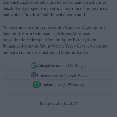
demonstrează soliditatea prieteniei româno-israeliene și
deschid noi perspective pentru a dezvolta o cooperare cât
mai strânsă în viitor'', subliniază documentul.
Vor susține alocuțiuni președinții Camerei Deputaților și
Senatului, Sorin Grindeanu și Mircea Abrudean,
președintele Federației Comunităților Evreiești din
România, deputatul Silviu Vexler, Yaryv Levin, viceprim-
ministru și ministrul Justiției al Statului Israel.
Adaugă-ne ca sursă în Google
Urmărește-ne pe Google News
Urmărește-ne pe Whatsapp
Ti-a placut articolul?