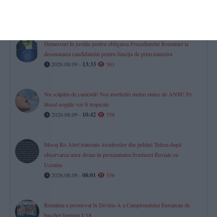
zile în plus pentru Unitatea 2“
2026.08.09 -
09:25
361
Demersuri în justiție pentru obligarea Președintelui României la
desemnarea candidatului pentru funcția de prim-ministru
2026.08.09 -
13:33
361
Nu scăpăm de caniculă! Noi avertizări meteo emise de ANM! Pe
litoral nopțile vor fi tropicale
2026.08.09 -
10:42
358
Mesaj Ro Alert transmis locuitorilor din județul Tulcea după
observarea unor drone în proximitatea frontierei fluviale cu
Ucraina
2026.08.09 -
08:01
356
România a promovat în Divizia A a Campionatului European de
baschet feminin U18