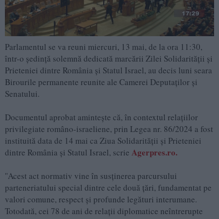
Parlamentul se va reuni miercuri, 13 mai, de la ora 11:30,
într-o ședință solemnă dedicată marcării Zilei Solidarității și
Prieteniei dintre România și Statul Israel, au decis luni seara
Birourile permanente reunite ale Camerei Deputaților și
Senatului.
Documentul aprobat amintește că, în contextul relațiilor
privilegiate româno-israeliene, prin Legea nr. 86/2024 a fost
instituită data de 14 mai ca Ziua Solidarității și Prieteniei
Agerpres.ro.
dintre România și Statul Israel, scrie
''Acest act normativ vine în susținerea parcursului
parteneriatului special dintre cele două țări, fundamentat pe
valori comune, respect și profunde legături interumane.
Totodată, cei 78 de ani de relații diplomatice neîntrerupte