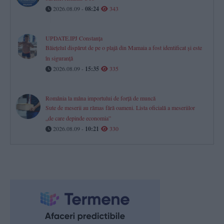
2026.08.09 -
08:24
343
UPDATE.IPJ Constanța
Băiețelul dispărut de pe o plajă din Mamaia a fost identificat și este
în siguranță
2026.08.09 -
15:35
335
România la mâna importului de forță de muncă
Sute de meserii au rămas fără oameni. Lista oficială a meseriilor
„de care depinde economia”
2026.08.09 -
10:21
330