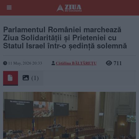
Parlamentul României marchează
Ziua Solidarității și Prieteniei cu
Statul Israel într-o ședință solemnă
711
Cătălina BĂLTĂREȚU
11 May, 2026 20:33
(1)