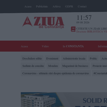
Acasa
Publicitate
Arhiva
GDPR
Contact
11:57
09 08 2026
CITESTE UN ZIAR LIBE
Deschide BIBLIOTECA V
Acasa
Video
In
CONSTANTA
Informa
Deschidere editie
Eveniment
Administratie locala
Politic
Actua
Sedinte de consiliu
Monden
Magazinul de business
Proiecte imo
Coronavirus - ultimele stiri despre epidemia de coronavirus
#Constanta