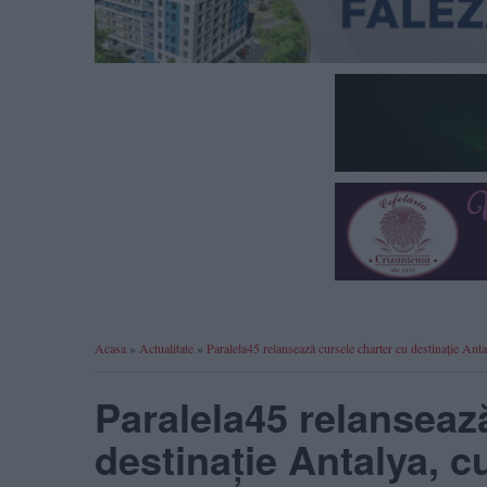
Acasa
»
Actualitate
»
Paralela45 relansează cursele charter cu destinație Ant
Paralela45 relanseaz
destinație Antalya, c