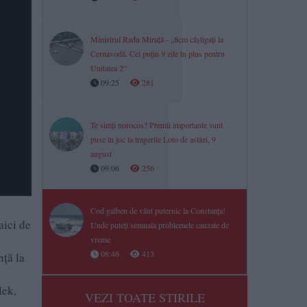
Ministrul Radu Miruță - „8cm câștigați la
Cernavodă. Cel puțin 9 zile în plus pentru
Unitatea 2“
09:25
281
Te simți norocos? Premii importante sunt
puse în joc la tragerile Loto de astăzi, 9
august
09:06
256
Cod galben de vânt puternic la Constanța!
aici de
Unde puteți semnala problemele cauzate de
s
vreme
08:46
413
nță la
lek,
VEZI TOATE STIRILE