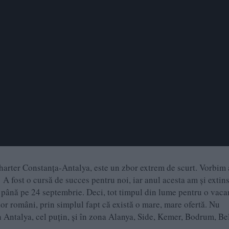
charter Constanța-Antalya, este un zbor extrem de scurt. Vorbim 
t! A fost o cursă de succes pentru noi, iar anul acesta am și extin
până pe 24 septembrie. Deci, tot timpul din lume pentru o vaca
lor români, prin simplul fapt că există o mare, mare ofertă. Nu
în Antalya, cel puțin, și în zona Alanya, Side, Kemer, Bodrum, Be