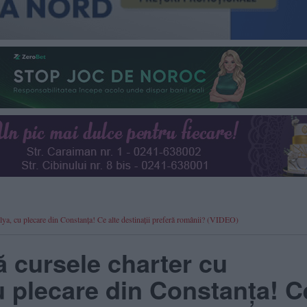
alya, cu plecare din Constanța! Ce alte destinații preferă românii? (VIDEO)
ă cursele charter cu
u plecare din Constanța! C