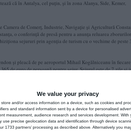
ntează că în Antalya, cel puțin, și în zona Alanya, Side, Kemer,
de Camera de Comerț, Industrie, Navigație și Agricultură Consta
anța, o conferință de presă pentru a anunța reluarea zborurilor
hiziționa sejururi prin agenția de turism cu o vechime de peste 
ndon și pleacă de pe aeroportul Mihail Kogălniceanu în fiecare
 365 de euro de persoană pentru sejur. Sejurul este de 7 zile și 
 puteți citi în următorul articol:
We value your privacy
store and/or access information on a device, such as cookies and pro
niceanu Constanța, despre vacanțelede vară 2024 (FOTO+VI
ifiers and standard information sent by a device for personalised adver
tent measurement, audience research and services development.
With 
 use precise geolocation data and identification through device scanni
ur 1733 partners’ processing as described above. Alternatively you may 