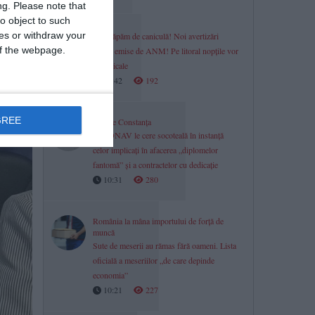
ng.
Please note that
o object to such
ces or withdraw your
Nu scăpăm de caniculă! Noi avertizări
 of the webpage.
meteo emise de ANM! Pe litoral nopțile vor
fi tropicale
10:42
192
GREE
Justiție Constanța
CERONAV le cere socoteală în instanță
celor implicați în afacerea „diplomelor
fantomă” și a contractelor cu dedicație
10:31
280
România la mâna importului de forță de
muncă
Sute de meserii au rămas fără oameni. Lista
oficială a meseriilor „de care depinde
economia”
10:21
227