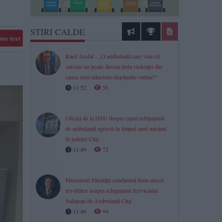
STIRI CALDE
me text
Raed Arafat - „O ambulanță care vine să
salveze nu poate deveni ținta violenței din
cauza unei minciuni răspândite online!“
11:52
58
Oficial de la DSU despre cazul echipajului
de ambulanță agresat în timpul unei misiuni
în județul Cluj
11:49
72
Ministerul Sănătății condamnă ferm atacul
revoltător asupra echipajului Serviciului
Județean de Ambulanță Cluj
11:46
94