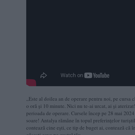
„Este al doilea an de operare pentru noi, pe cursa 
o oră și 10 minute. Nici nu te-ai urcat, ai și ateriza
perioada de operare. Cursele încep pe 28 mai 2024 
soare! Antalya rămâne în topul preferințelor turiști
contează cine ești, ce tip de buget ai, contează că 
găsești ceva pe gustul tău.