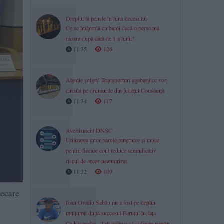
Dreptul la pensie în luna decesului
Ce se întâmplă cu banii dacă o persoană
moare după data de 1 a lunii?
11:35
126
Atenție șoferi! Transporturi agabaritice vor
circula pe drumurile din județul Constanța
11:34
117
Avertisment DNSC
Utilizarea unor parole puternice și unice
pentru fiecare cont reduce semnificativ
riscul de acces neautorizat
11:32
109
iecare
Ioan Ovidiu Sabău nu a fost pe deplin
mulțumit după succesul Farului în fața
Csikzseredei. „Toți trebuie să suferim pentru