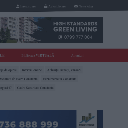
Inregistrare
Autentificare
Newsletter
YLE
Biblioteca
VIRTUALĂ
Anunturi
je de opinie
Interviu online
Achiziții, licitații, vânzări
eclaratii de avere Constanta
Evenimente in Constanta
rogea147
Cadre Securitate Constanta