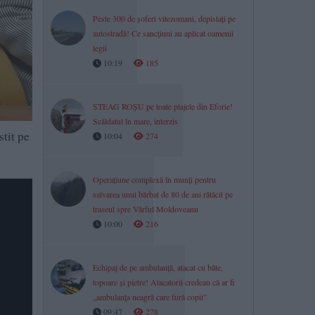
Peste 300 de șoferi vitezomani, depistați pe
autostradă! Ce sancțiuni au aplicat oamenii
legii
10:19
185
STEAG ROȘU pe toate plajele din Eforie!
Scăldatul în mare, interzis
stit pe
10:04
274
Operațiune complexă în munți pentru
salvarea unui bărbat de 80 de ani rătăcit pe
traseul spre Vârful Moldoveanu
10:00
216
Echipaj de pe ambulanță, atacat cu bâte,
topoare şi pietre! Atacatorii credeau că ar fi
„ambulanţa neagră care fură copii”
09:47
278