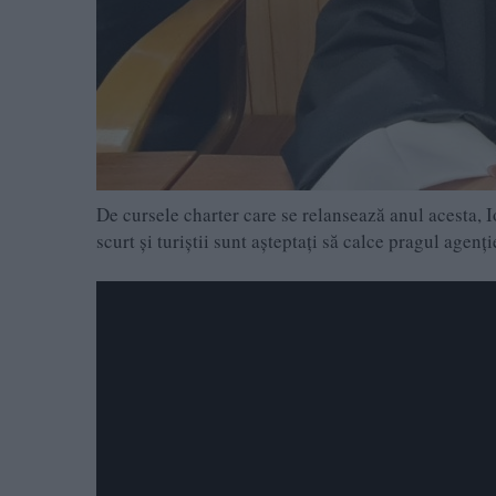
De cursele charter care se relansează anul acesta, 
scurt și turiștii sunt așteptați să calce pragul agenț