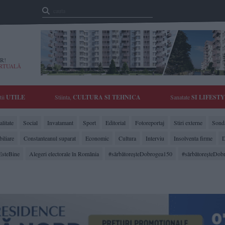
R!
IRTUALĂ
tii
UTILE
Stiinta,
CULTURA SI TEHNICA
Sanatate
SI LIFEST
litate
Social
Invatamant
Sport
Editorial
Fotoreportaj
Stiri externe
Sonda
biliare
Constanteanul suparat
Economic
Cultura
Interviu
Insolventa firme
D
EsteBine
Alegeri electorale în România
#sărbătoreşteDobrogea150
#sărbătoreşteDob