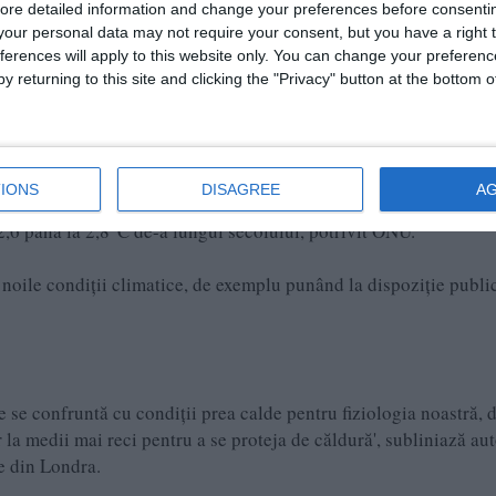
ore detailed information and change your preferences before consenti
our personal data may not require your consent, but you have a right t
prafețele terestre ar fi afectate.
ferences will apply to this website only. You can change your preferen
y returning to this site and clicking the "Privacy" button at the bottom
ustrială - înainte ca oamenii să schimbe profund clima prin util
onstituie limita superioară a acordului de la Paris din 2015, țări
de acest prag.
IONS
DISAGREE
A
 de a fi suficiente, chiar și pentru a respecta această limită: el
 2,6 până la 2,8°C de-a lungul secolului, potrivit ONU.
 noile condiții climatice, de exemplu punând la dispoziție publi
e se confruntă cu condiții prea calde pentru fiziologia noastră, 
 la medii mai reci pentru a se proteja de căldură', subliniază au
e din Londra.