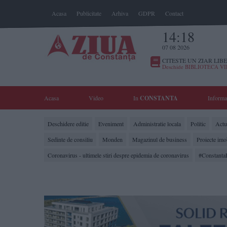
Acasa
Publicitate
Arhiva
GDPR
Contact
14:18
07 08 2026
CITESTE UN ZIAR LIBE
Deschide BIBLIOTECA V
Acasa
Video
In
CONSTANTA
Informa
Deschidere editie
Eveniment
Administratie locala
Politic
Actua
Sedinte de consiliu
Monden
Magazinul de business
Proiecte imo
Coronavirus - ultimele stiri despre epidemia de coronavirus
#Constanta