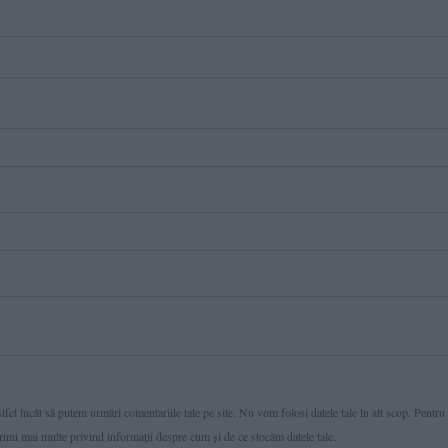
fel încât să putem urmări comentariile tale pe site. Nu vom folosi datele tale în alt scop. Pentru
primi mai multe privind informaţii despre cum și de ce stocăm datele tale.