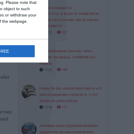
ng.
Please note that
Scandal la Mamaia SA
o object to such
Carmen Ursu, la un pas de sentință într-un
ces or withdraw your
dosar de fals și executări silite de milioane
 of the webpage.
izarea
(DOCUMENT)
13:22
217
le
Două medicamente cunoscute, retrase
GREE
e ne
preventiv din farmacii. ANMDMR face
verificări
13:22
168
cului
Femeie din Iași, cercetată penal după ce ar fi
intrat cu mașina într-o turmă de oi. A fost
plasată sub control judiciar
13:16
151
devine
torul
Autoritatea pentru Digitalizarea României
angajează trei persoane pentru proiecte