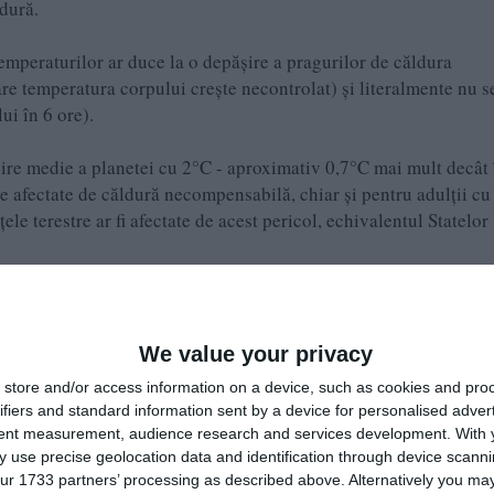
ldură.
 temperaturilor ar duce la o depășire a pragurilor de căldura
e temperatura corpului crește necontrolat) și literalmente nu s
ui în 6 ore).
zire medie a planetei cu 2°C - aproximativ 0,7°C mai mult decât 
stre afectate de căldură necompensabilă, chiar și pentru adulții cu
ele terestre ar fi afectate de acest pericol, echivalentul Statelor
We value your privacy
store and/or access information on a device, such as cookies and pro
ifiers and standard information sent by a device for personalised adver
tent measurement, audience research and services development.
With 
use deja riscului', cum ar fi subcontinentul indian sau Peninsula
 use precise geolocation data and identification through device scanni
ur 1733 partners’ processing as described above. Alternatively you may 