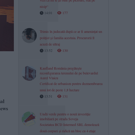
vezi că nu te ții bine pe picioare, stai pe
nisip“
14:01
177
Trimis în judecată după ce ar fi amenințat un
polițist și familia acestuia. Procurorii îl
acuză de ultraj
13:52
130
Kaufland România pregătește
reconfigurarea terenului de pe bulevardul
Aurel Vlaicu
Certificat de urbanism pentru dezmembrarea
unui lot de peste 1,8 hectare
13:51
131
nal
iews
Undă verde pentru o nouă investiție
imobiliară pe strada Soveja
Societatea BCD Intermed SRL demolează
două corpuri și ridică un bloc cu 4 etaje