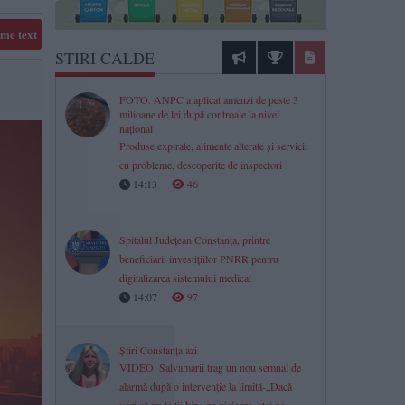
me text
STIRI CALDE
FOTO. ANPC a aplicat amenzi de peste 3
milioane de lei după controale la nivel
național
Produse expirate, alimente alterate și servicii
cu probleme, descoperite de inspectori
14:13
46
Spitalul Județean Constanța, printre
beneficiarii investițiilor PNRR pentru
digitalizarea sistemului medical
14:07
97
Știri Constanța azi
VIDEO. Salvamarii trag un nou semnal de
alarmă după o intervenție la limită-„Dacă