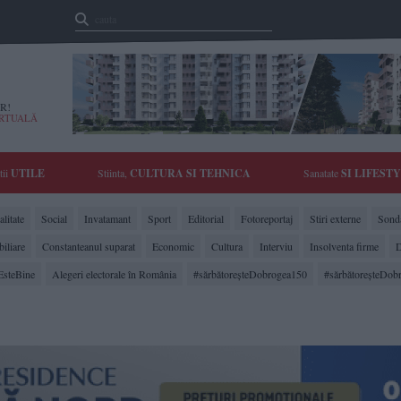
R!
IRTUALĂ
tii
UTILE
Stiinta,
CULTURA SI TEHNICA
Sanatate
SI LIFEST
litate
Social
Invatamant
Sport
Editorial
Fotoreportaj
Stiri externe
Sonda
biliare
Constanteanul suparat
Economic
Cultura
Interviu
Insolventa firme
D
EsteBine
Alegeri electorale în România
#sărbătoreşteDobrogea150
#sărbătoreşteDob