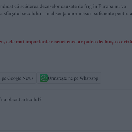
indicat că scăderea deceselor cauzate de frig în Europa nu va
 sfârșitul secolului - în absența unor măsuri suficiente pentru 
 cele mai importante riscuri care ar putea declanşa o criz
e pe Google News
Urmărește-ne pe Whatsapp
i-a placut articolul?