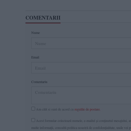
COMENTARII
Nume
Email
Comentariu
Am citit si sunt de acord cu
regulile de postare
.
Acest formular colectează numele, e-mailul şi conținutul mesajului, ast
multe informaţii, consultă politica noastră de confidenţialitate, unde vei 