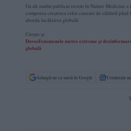
Un alt studiu publicat recent în Nature Medicine a 
compensa creșterea celor cauzate de căldură până la
aborda încălzirea globală.
Citește și
DavosFenomenele meteo extreme şi dezinformarea,
globală
Adaugă-ne ca sursă în Google
Urmărește-n
T