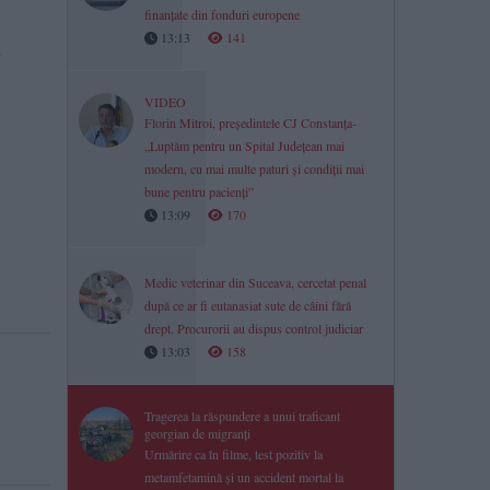
finanțate din fonduri europene
13:13
141
a
VIDEO
Florin Mitroi, președintele CJ Constanța-
„Luptăm pentru un Spital Județean mai
ă
modern, cu mai multe paturi și condiții mai
bune pentru pacienți”
13:09
170
Medic veterinar din Suceava, cercetat penal
după ce ar fi eutanasiat sute de câini fără
drept. Procurorii au dispus control judiciar
13:03
158
Tragerea la răspundere a unui traficant
georgian de migranți
Urmărire ca în filme, test pozitiv la
metamfetamină și un accident mortal la