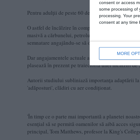
consent or access m
some processing of y
Pentru adulții de peste 60 de ani, aproape 35% din su
processing. Your pre
consent at any time b
O astfel de încălzire în comparație cu epoca preind
masivă a cărbunelui, petrolului și gazelor fosile - c
semnatare angajându-se să o limiteze 'clar mai jos' 
MORE OPT
Dar angajamentele actuale ale națiunilor sunt departe
plasează în prezent pe traiectoria unei încălziri de
Autorii studiului subliniază importanța adaptării la
'adăposturi', clădiri cu aer condiționat.
'În timp ce o parte mai importantă a planetei noastr
esențial să se permită oamenilor să aibă acces sigur
principal, Tom Matthews, profesor la King's Colleg