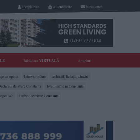
Inregistrare
Autentificare
Newsletter
YLE
Biblioteca
VIRTUALĂ
Anunturi
je de opinie
Interviu online
Achiziții, licitații, vânzări
eclaratii de avere Constanta
Evenimente in Constanta
rogea147
Cadre Securitate Constanta