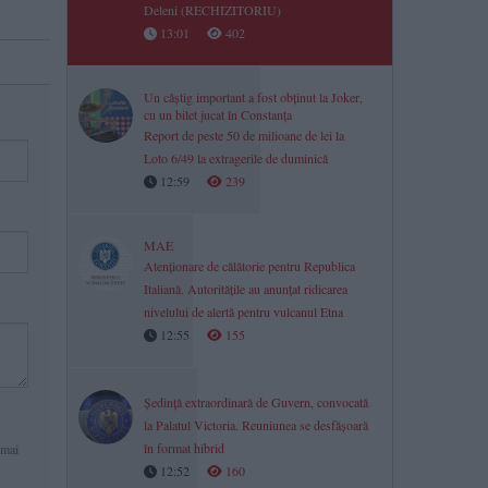
Deleni (RECHIZITORIU)
13:01
402
Un câștig important a fost obținut la Joker,
cu un bilet jucat în Constanța
Report de peste 50 de milioane de lei la
Loto 6/49 la extragerile de duminică
12:59
239
MAE
Atenționare de călătorie pentru Republica
Italiană. Autoritățile au anunțat ridicarea
nivelului de alertă pentru vulcanul Etna
12:55
155
Ședință extraordinară de Guvern, convocată
la Palatul Victoria. Reuniunea se desfășoară
în format hibrid
 mai
12:52
160