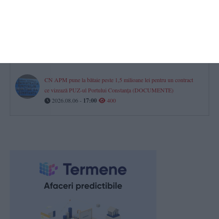
Primăria Constanța vrea să își extindă sistemul de supraveghere și
monitorizare video. Contract de aproape 50.000 de euro încheiat cu
o firmă din Capitală (DOCUMENT)
2026.08.06 -
17:00
412
CN APM pune la bătaie peste 1,5 milioane lei pentru un contract
ce vizează PUZ-ul Portului Constanța (DOCUMENTE)
2026.08.06 -
17:00
400