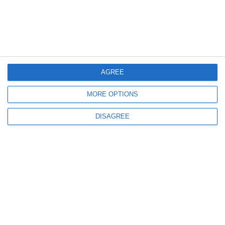
419
06 Aug, 2026 20:32
Apele Române
Scufundarea barjelor se amână din nou. Operațiunea se va desfășura vineri,
din motive de siguranță
AGREE
MORE OPTIONS
DISAGREE
399
06 Aug, 2026 20:04
ARSVOM Constanța
Ambasada Filipinelor a transmis mulțumiri salvatorilor români care au
intervenit pentru echipajul navei GAS LISBON