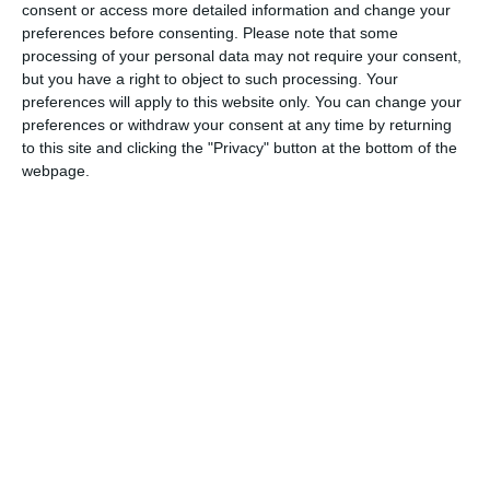
și Alina Ioana Preda cu 5%.Administratorul firmei este
consent or access more detailed information and change your
preferences before consenting.
Please note that some
Alexandru Răducanu.
processing of your personal data may not require your consent,
but you have a right to object to such processing. Your
Acesta mai figurează, conform termene.ro ca asociat 89,82%
preferences will apply to this website only. You can change your
și administrator la Canal 33 Network SRL București și
preferences or withdraw your consent at any time by returning
asociat 97% și administrator la Aqua Benefica Cristalia SRL
to this site and clicking the "Privacy" button at the bottom of the
București.
webpage.