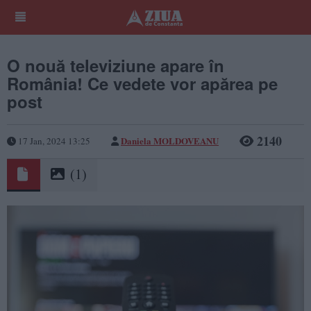
O nouă televiziune apare în
România! Ce vedete vor apărea pe
post
2140
Daniela MOLDOVEANU
17 Jan, 2024 13:25
(1)