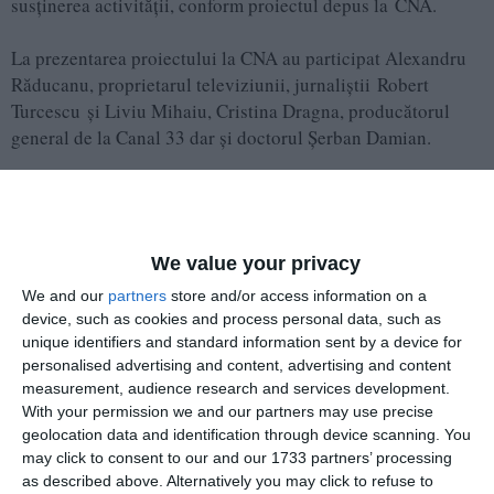
susţinerea activităţii, conform proiectul depus la CNA.
La prezentarea proiectului la CNA au participat Alexandru
Răducanu, proprietarul televiziunii, jurnaliștii Robert
Turcescu și Liviu Mihaiu, Cristina Dragna, producătorul
general de la Canal 33 dar și doctorul Şerban Damian.
Despre SERAPHIM MEDIA GROUP SRL
Potrivit datelor furnizate de platforma termene.ro,
We value your privacy
consultată la data de 17 ianuarie 2024 societatea a fost
înființată în anul 2011 și are sediul social în Bulevardul
We and our
partners
store and/or access information on a
Basarabia, Nr. 256G București.
device, such as cookies and process personal data, such as
unique identifiers and standard information sent by a device for
personalised advertising and content, advertising and content
Pentru anul 2022 societatea a raportat pierdere de 3.082 lei.
measurement, audience research and services development.
Activitatea principală este „ Activitati ale agentiilor de
With your permission we and our partners may use precise
publicitate”, conform cod CAEN.
geolocation data and identification through device scanning. You
may click to consent to our and our 1733 partners’ processing
Asociați în cadrul firmei sunt Alexandru Răducanu cu 95%
as described above. Alternatively you may click to refuse to