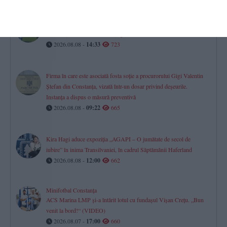
Două legende ale Farul Constanța, implicate la CS Constructorul
Constanța. Un nou amical câștigat (GALERIE FOTO)
2026.08.08 -
14:33
723
Firma în care este asociată fosta soție a procurorului Gigi Valentin
Ștefan din Constanța, vizată într-un dosar privind deșeurile.
Instanța a dispus o măsură preventivă
2026.08.08 -
09:22
665
Kira Hagi aduce expoziția „AGAPI – O jumătate de secol de
iubire” în inima Transilvaniei, în cadrul Săptămânii Haferland
2026.08.08 -
12:00
662
Minifotbal Constanța
ACS Marina LMP și-a întărit lotul cu fundașul Vișan Crețu. „Bun
venit la bord!“ (VIDEO)
2026.08.07 -
17:00
660