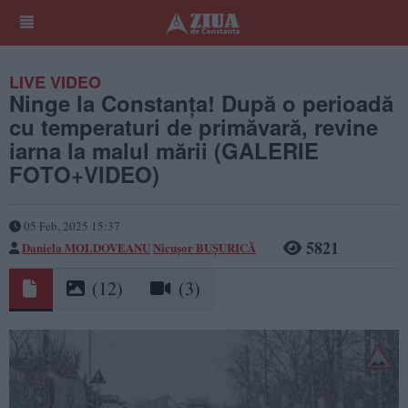
LIVE VIDEO
Ninge la Constanța! După o perioadă
cu temperaturi de primăvară, revine
iarna la malul mării (GALERIE
FOTO+VIDEO)
05 Feb, 2025 15:37
5821
Daniela MOLDOVEANU
Nicușor BUȘURICĂ
(12)
(3)