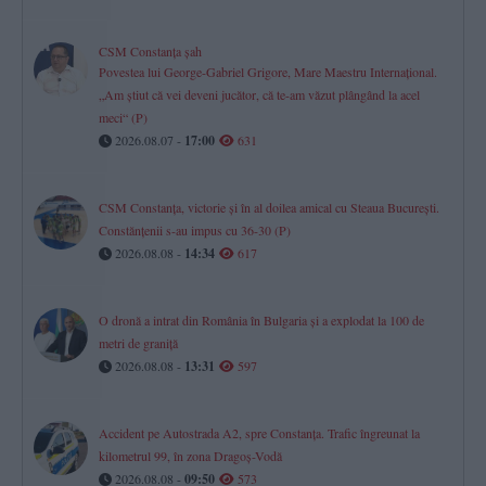
CSM Constanța șah
Povestea lui George-Gabriel Grigore, Mare Maestru Internațional.
„Am știut că vei deveni jucător, că te-am văzut plângând la acel
meci“ (P)
2026.08.07 -
17:00
631
CSM Constanța, victorie și în al doilea amical cu Steaua București.
Constănțenii s-au impus cu 36-30 (P)
2026.08.08 -
14:34
617
O dronă a intrat din România în Bulgaria și a explodat la 100 de
metri de graniță
2026.08.08 -
13:31
597
Accident pe Autostrada A2, spre Constanța. Trafic îngreunat la
kilometrul 99, în zona Dragoș-Vodă
2026.08.08 -
09:50
573