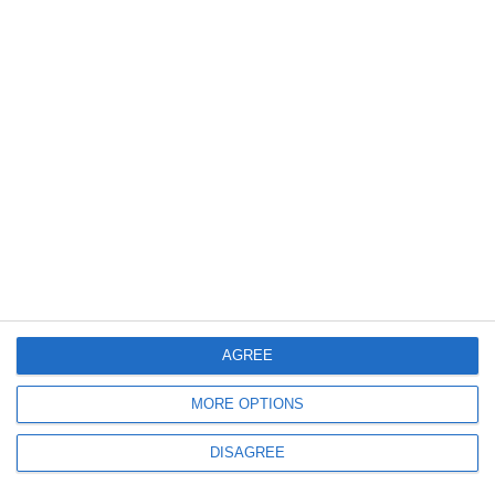
2079
08 Jan, 2026 15:09
FOTO+VIDEO!
Ninge la Constanța! Avertizări meteo, emise de meteorologi
1051
05 Jan, 2026 13:33
AGREE
Vreme schimbătoare în Dobrogea, în următoarele două săptămâni! Când
sunt așteptate precipitații la malul mării
MORE OPTIONS
DISAGREE